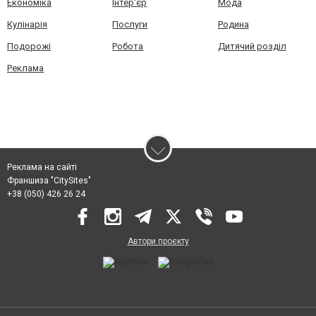
Економіка
Інтер'єр
Мода
Кулінарія
Послуги
Родина
Подорожі
Робота
Дитячий розділ
Реклама
Реклама на сайті
Франшиза "CitySites"
+38 (050) 426 26 24
Автори проєкту