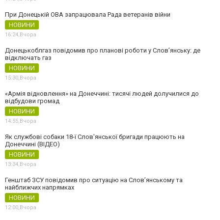
При Донецькій ОВА запрацювала Рада ветеранів війни
НОВИНИ
16:24,
Вчора
Донецькоблгаз повідомив про планові роботи у Слов’янську: де
відключать газ
НОВИНИ
15:30,
Вчора
«Армія відновлення» на Донеччині: тисячі людей долучилися до
відбудови громад
НОВИНИ
14:55,
Вчора
Як службові собаки 18-ї Слов'янської бригади працюють на
Донеччині (ВІДЕО)
НОВИНИ
13:34,
Вчора
Генштаб ЗСУ повідомив про ситуацію на Слов’янському та
найближчих напрямках
НОВИНИ
12:00,
Вчора