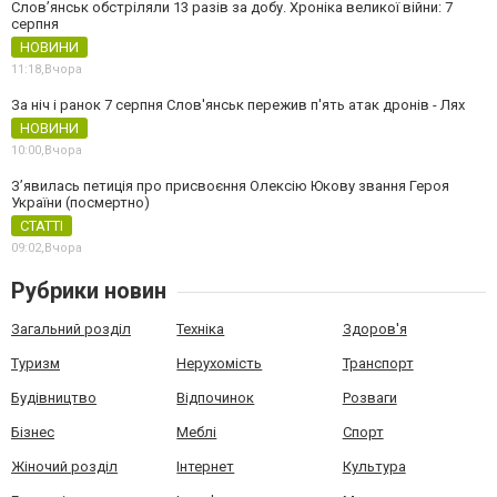
Слов’янськ обстріляли 13 разів за добу. Хроніка великої війни: 7
серпня
НОВИНИ
11:18,
Вчора
За ніч і ранок 7 серпня Слов'янськ пережив п'ять атак дронів - Лях
НОВИНИ
10:00,
Вчора
З’явилась петиція про присвоєння Олексію Юкову звання Героя
України (посмертно)
СТАТТІ
09:02,
Вчора
Рубрики новин
Загальний розділ
Техніка
Здоров'я
Туризм
Нерухомість
Транспорт
Будівництво
Відпочинок
Розваги
Бізнес
Меблі
Спорт
Жіночий розділ
Інтернет
Культура