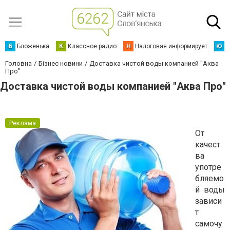
Б
Бложенька
К
Классное радио
Н
Налоговая информирует
Ю
Ю
Головна
Бізнес новини
Доставка чистой воды компанией "Аква
Про"
Доставка чистой воды компанией "Аква Про"
Реклама
От
качест
ва
употре
бляемо
й воды
зависи
т
самочу