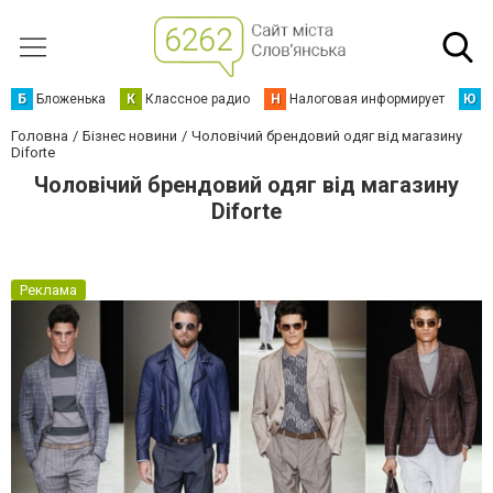
Б
Бложенька
К
Классное радио
Н
Налоговая информирует
Ю
Ю
Головна
Бізнес новини
Чоловічий брендовий одяг від магазину
Diforte
Чоловічий брендовий одяг від магазину
Diforte
Реклама