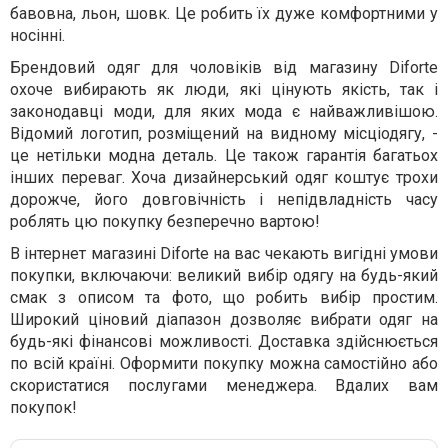
бавовна, льон, шовк. Це робить їх дуже комфортними у
носінні.
Брендовий одяг для чоловіків від магазину Diforte
охоче вибирають як люди, які цінують якість, так і
законодавці моди, для яких мода є найважливішою.
Відомий логотип, розміщений на видному місціодягу, -
це нетільки модна деталь. Це також гарантія багатьох
інших переваг. Хоча дизайнерський одяг коштує трохи
дорожче, його довговічність і непідвладність часу
роблять цю покупку безперечно вартою!
В інтернет магазині Diforte на вас чекають вигідні умови
покупки, включаючи: великий вибір одягу на будь-який
смак з описом та фото, що робить вибір простим.
Широкий ціновий діапазон дозволяє вибрати одяг на
будь-які фінансові можливості. Доставка здійснюється
по всій країні. Оформити покупку можна самостійно або
скористатися послугами менеджера. Вдалих вам
покупок!