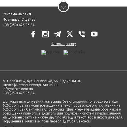
Реклама на сайті
Франшиза "CitySites"
+38 (050) 426 26 24
Автори проєкту
м. Слов’янськ, вул. Банківська, 56, індекс: 84107
Ідентифікатор у Реєстрі R40-05099
info@6262.com.ua
+38 (050) 426 26 24
Допускається цитування матеріалів без отримання попередньої згоди
6262.com.ua за умови розміщення в тексті обов'язкового посилання на
6262.com.ua - Сайт міста Слов'янська. Для інтернет-видань обов'язкове
розміщення прямого, відкритого для пошукових систем гіперпосилання
на цитовані статті не нижче другого абзацу в тексті або в якості джерела.
Порушення виняткових прав переслідується Законом.