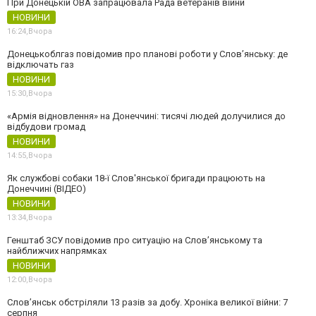
При Донецькій ОВА запрацювала Рада ветеранів війни
НОВИНИ
16:24,
Вчора
Донецькоблгаз повідомив про планові роботи у Слов’янську: де
відключать газ
НОВИНИ
15:30,
Вчора
«Армія відновлення» на Донеччині: тисячі людей долучилися до
відбудови громад
НОВИНИ
14:55,
Вчора
Як службові собаки 18-ї Слов'янської бригади працюють на
Донеччині (ВІДЕО)
НОВИНИ
13:34,
Вчора
Генштаб ЗСУ повідомив про ситуацію на Слов’янському та
найближчих напрямках
НОВИНИ
12:00,
Вчора
Слов’янськ обстріляли 13 разів за добу. Хроніка великої війни: 7
серпня