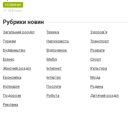
НОВИНИ
11:18,
Вчора
Рубрики новин
Загальний розділ
Техніка
Здоров'я
Туризм
Нерухомість
Транспорт
Будівництво
Відпочинок
Розваги
Бізнес
Меблі
Спорт
Жіночий розділ
Інтернет
Культура
Економіка
Інтер'єр
Мода
Кулінарія
Послуги
Родина
Подорожі
Робота
Дитячий розділ
Реклама