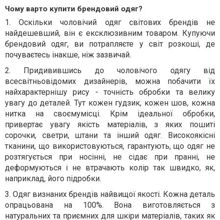
Чому варто купити брендовий одяг?
1.
Оскільки чоловічий одяг світових брендів не
найдешевший, він є ексклюзивним товаром. Купуючи
брендовий одяг, ви потрапляєте у світ розкоші, де
почуваєтесь інакше, ніж зазвичай.
2.
Придивившись до чоловічого одягу від
всесвітньовідомих дизайнерів, можна побачити
їх
найхарактернішу рису - точність обробки та велику
увагу до деталей. Тут кожен гудзик, кожен шов, кожна
нитка на своємумісці. Крім ідеальної обробки,
привертає увагу якість матеріалів, з яких пошиті
сорочки, светри, штани та інший одяг. Високоякісні
тканини, що використовуються, гарантують, що одяг не
розтягується при носінні, не сідає при пранні, не
деформу
ю
ться і не втрача
ють
колір так швидко, як,
наприклад, його підробки.
3.
Одяг визнаних брендів найвищої якості. Кожна деталь
опрацьована на 100%. Вона виготовляється з
натуральних та приємних для шкіри матеріалів, таких як