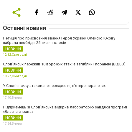
Останні новини
Петиція про присвоєння звання Героя України Олексію Юкову
набрала необхідні 25 тисяч голосів
НОВИНИ
12:12,
Сьогодні
Слов'янськ пережив 10 ворожих атак: є загиблий і поранені (ВІДЕО)
НОВИНИ
10:27,
Сьогодні
У Слов’янську атаковане перехрестя, п'ятеро поранених
НОВИНИ
17:40,
Вчора
Підприємець зі Слов'янська відкрив лабораторію завдяки програмі
«Власна справа»
НОВИНИ
17:24,
Вчора