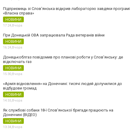
Підприємець зі Слов'янська відкрив лабораторію завдяки програмі
«Власна справа»
НОВИНИ
17:24,
Вчора
При Донецькій ОВА запрацювала Рада ветеранів війни
НОВИНИ
16:24,
Вчора
Донецькоблгаз повідомив про планові роботи у Слов’янську: де
відключать газ
НОВИНИ
15:30,
Вчора
«Армія відновлення» на Донеччині: тисячі людей долучилися до
відбудови громад
НОВИНИ
14:55,
Вчора
Як службові собаки 18-ї Слов'янської бригади працюють на
Донеччині (ВІДЕО)
НОВИНИ
13:34,
Вчора