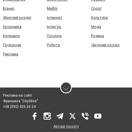
Бізнес
Меблі
Спорт
Жіночий розділ
Інтернет
Культура
Економіка
Інтер'єр
Мода
Кулінарія
Послуги
Родина
Подорожі
Робота
Дитячий розділ
Реклама
Реклама на сайті
Франшиза "CitySites"
+38 (050) 426 26 24
Автори проєкту