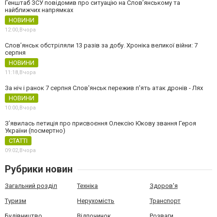
Генштаб ЗСУ повідомив про ситуацію на Слов’янському та
найближчих напрямках
НОВИНИ
12:00,
Вчора
Слов’янськ обстріляли 13 разів за добу. Хроніка великої війни: 7
серпня
НОВИНИ
11:18,
Вчора
За ніч і ранок 7 серпня Слов'янськ пережив п'ять атак дронів - Лях
НОВИНИ
10:00,
Вчора
З’явилась петиція про присвоєння Олексію Юкову звання Героя
України (посмертно)
СТАТТІ
09:02,
Вчора
Рубрики новин
Загальний розділ
Техніка
Здоров'я
Туризм
Нерухомість
Транспорт
Будівництво
Відпочинок
Розваги