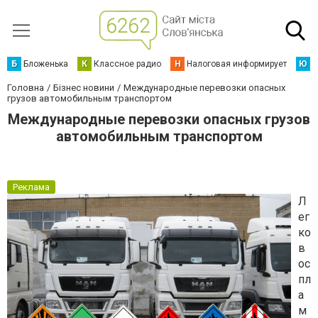
Б
Бложенька
К
Классное радио
Н
Налоговая информирует
Ю
Ю
Головна
Бізнес новини
Международные перевозки опасных
грузов автомобильным транспортом
Международные перевозки опасных грузов
автомобильным транспортом
Реклама
Л
ег
ко
в
ос
пл
а
м