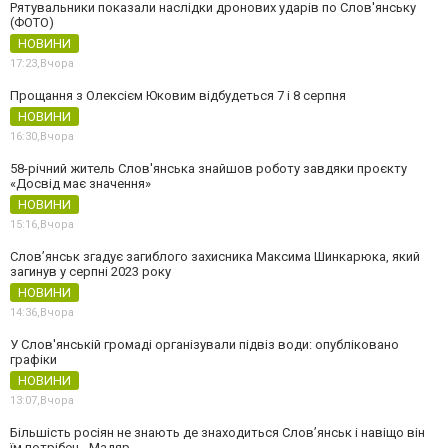
Рятувальники показали наслідки дронових ударів по Слов'янську
(ФОТО)
НОВИНИ
17:23,
Вчора
Прощання з Олексієм Юковим відбудеться 7 і 8 серпня
НОВИНИ
16:30,
Вчора
58-річний житель Слов'янська знайшов роботу завдяки проєкту
«Досвід має значення»
НОВИНИ
15:16,
Вчора
Слов’янськ згадує загиблого захисника Максима Шинкарюка, який
загинув у серпні 2023 року
НОВИНИ
14:36,
Вчора
У Слов'янській громаді організували підвіз води: опубліковано
графіки
НОВИНИ
13:07,
Вчора
Більшість росіян не знають де знаходиться Слов’янськ і навіщо він
їм потрібен - Мадяр