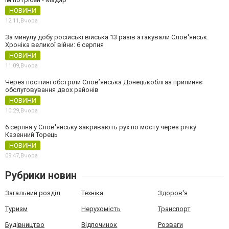
НОВИНИ
12:11,
Вчора
За минулу добу російські війська 13 разів атакували Слов'янськ.
Хроніка великої війни: 6 серпня
НОВИНИ
11:09,
Вчора
Через постійні обстріли Слов’янська Донецькоблгаз припиняє
обслуговування двох районів
НОВИНИ
10:29,
Вчора
6 серпня у Слов'янську закривають рух по мосту через річку
Казенний Торець
НОВИНИ
09:47,
Вчора
Рубрики новин
Загальний розділ
Техніка
Здоров'я
Туризм
Нерухомість
Транспорт
Будівництво
Відпочинок
Розваги