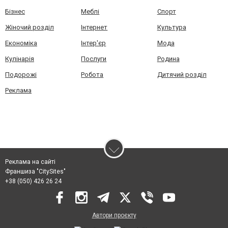
Бізнес
Меблі
Спорт
Жіночий розділ
Інтернет
Культура
Економіка
Інтер'єр
Мода
Кулінарія
Послуги
Родина
Подорожі
Робота
Дитячий розділ
Реклама
Реклама на сайті
Франшиза "CitySites"
+38 (050) 426 26 24
Автори проєкту