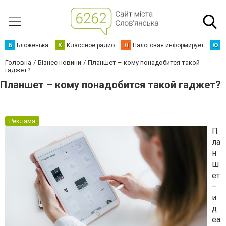
Б
Бложенька
К
Классное радио
Н
Налоговая информирует
Ю
Ю
Головна
Бізнес новини
Планшет – кому понадобится такой
гаджет?
Планшет – кому понадобится такой гаджет?
Реклама
П
ла
н
ш
ет
–
и
д
еа