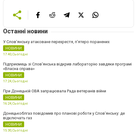
Останні новини
У Слов’янську атаковане перехрестя, п'ятеро поранених
НОВИНИ
17:40,
Сьогодні
Підприємець зі Слов'янська відкрив лабораторію завдяки програмі
«Власна справа»
НОВИНИ
17:24,
Сьогодні
При Донецькій ОВА запрацювала Рада ветеранів війни
НОВИНИ
16:24,
Сьогодні
Донецькоблгаз повідомив про планові роботи у Слов’янську: де
відключать газ
НОВИНИ
15:30,
Сьогодні