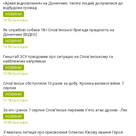
«Армія відновлення» на Донеччині: тисячі людей долучилися до
відбудови громад
НОВИНИ
14:55,
Сьогодні
Як службові собаки 18-ї Слов'янської бригади працюють на
Донеччині (ВІДЕО)
НОВИНИ
13:34,
Сьогодні
Генштаб ЗСУ повідомив про ситуацію на Слов’янському та
найближчих напрямках
НОВИНИ
12:00,
Сьогодні
Слов’янськ обстріляли 13 разів за добу. Хроніка великої війни: 7
серпня
НОВИНИ
11:18,
Сьогодні
За ніч і ранок 7 серпня Слов'янськ пережив п'ять атак дронів - Лях
НОВИНИ
10:00,
Сьогодні
З’явилась петиція про присвоєння Олексію Юкову звання Героя