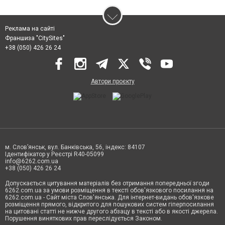
Реклама на сайті
Франшиза "CitySites"
+38 (050) 426 26 24
Автори проєкту
м. Слов’янськ, вул. Банківська, 56, індекс: 84107
Ідентифікатор у Реєстрі R40-05099
info@6262.com.ua
+38 (050) 426 26 24
Допускається цитування матеріалів без отримання попередньої згоди
6262.com.ua за умови розміщення в тексті обов'язкового посилання на
6262.com.ua - Сайт міста Слов'янська. Для інтернет-видань обов'язкове
розміщення прямого, відкритого для пошукових систем гіперпосилання
на цитовані статті не нижче другого абзацу в тексті або в якості джерела.
Порушення виняткових прав переслідується Законом.