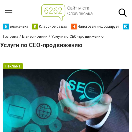
Б
Бложенька
К
Классное радио
Н
Налоговая информирует
Ю
Ю
Головна
Бізнес новини
Услуги по СЕО-продвижению
Услуги по СЕО-продвижению
Реклама