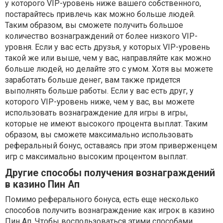
у которого VIP-уровень ниже вашего собственного,
постарайтесь привлечь как можно больше людей.
Таким образом, вы сможете получить большое
количество вознаграждений от более низкого VIP-
уровня. Если у вас есть друзья, у которых VIP-уровень
такой же или выше, чем у вас, направляйте как можно
больше людей, но делайте это с умом. Хотя вы можете
заработать больше денег, вам также придется
выполнять больше работы. Если у вас есть друг, у
которого VIP-уровень ниже, чем у вас, вы можете
использовать вознаграждение для игры в игры,
которые не имеют высокого процента выплат. Таким
образом, вы сможете максимально использовать
реферальный бонус, оставаясь при этом приверженцем
игр с максимально высоким процентом выплат.
Другие способы получения вознаграждений
в казино Пин Ап
Помимо реферального бонуса, есть еще несколько
способов получить вознаграждение как игрок в казино
Пин Ап. Чтобы воспользоваться этими способами,