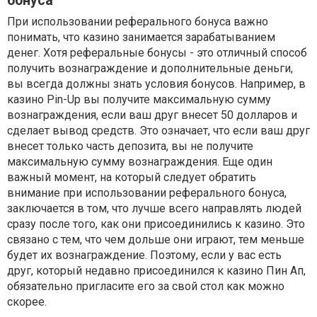
бонуса
При использовании реферального бонуса важно
понимать, что казино занимается зарабатыванием
денег. Хотя реферальные бонусы - это отличный способ
получить вознаграждение и дополнительные деньги,
вы всегда должны знать условия бонусов. Например, в
казино Pin-Up вы получите максимальную сумму
вознаграждения, если ваш друг внесет 50 долларов и
сделает вывод средств. Это означает, что если ваш друг
внесет только часть депозита, вы не получите
максимальную сумму вознаграждения. Еще один
важный момент, на который следует обратить
внимание при использовании реферального бонуса,
заключается в том, что лучше всего направлять людей
сразу после того, как они присоединились к казино. Это
связано с тем, что чем дольше они играют, тем меньше
будет их вознаграждение. Поэтому, если у вас есть
друг, который недавно присоединился к казино Пин Ап,
обязательно пригласите его за свой стол как можно
скорее.