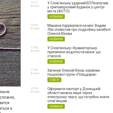
19:17,
У Слов’янську ударний БПЛа влучив
Вчора
у триповерховий будинок у центрі
міста (ФОТО)
НОВИНИ
19:00,
Машина підірвалася на міні: Вадим
Вчора
Лях сповістив про подробиці загибелі
Олексія Юкова
НОВИНИ
17:40,
У Слов'янську і Краматорську
Вчора
припинено водопостачання: що
сталося
НОВИНИ
17:09,
Загинув Олексій Юков, керівник
Вчора
пошукової групи «Плацдарм»
СТАТТІ
15:43,
Оформити паспорт у Донецькій
енным
Вчора
області можна лише через
 сложно,
електронну чергу: що потрібно знати
слов’янцям
ается
НОВИНИ
аться к