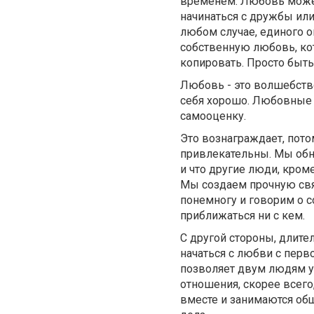
временем. Любовь может
начинаться с дружбы ил
любом случае, единого 
собственную любовь, кот
копировать. Просто быт
Любовь - это волшебство
себя хорошо. Любовные 
самооценку.
Это вознаграждает, пото
привлекательны. Мы обн
и что другие люди, кроме
Мы создаем прочную свя
понемногу и говорим о 
приближаться ни с кем.
С другой стороны, длит
начаться с любви с перв
позволяет двум людям уз
отношения, скорее всего
вместе и занимаются общ