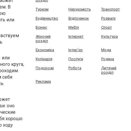
 может
розділ
ем. В
Туризм
Нерухомість
Транспорт
вою
Будівництво
Відпочинок
Розваги
ать или
Бізнес
Меблі
Спорт
увствуем
Жіночий
Інтернет
Культура
розділ
ь
Економіка
Інтер'єр
Мода
ы или
Кулінарія
Послуги
Родина
ого круга,
Подорожі
Робота
Дитячий
проходим.
розділ
 себя
Реклама
сь
может
ви: оно
ические
ебя хорошо
о ходу