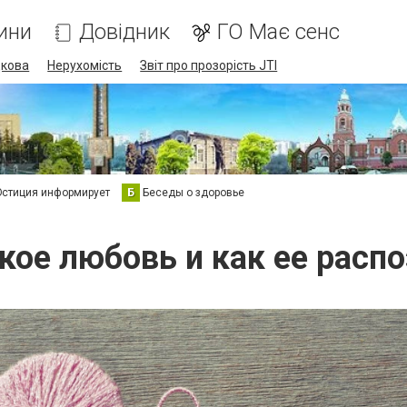
ини
Довідник
ГО Має сенс
дкова
Нерухомість
Звіт про прозорість JTI
стиция информирует
Б
Беседы о здоровье
кое любовь и как ее расп