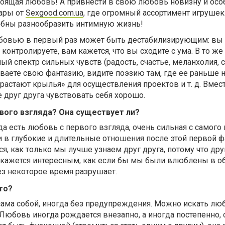
астоящая любовь! А привнести в свою любовь новизну и ос
ары от
Sexgood.com.ua
, где огромный ассортимент игрушек
обны разнообразить интимную жизнь!
юбовью в первый раз может быть дестабилизирующим: вы
е контролируете, вам кажется, что вы сходите с ума. В то ж
й спектр сильных чувств (радость, счастье, меланхолия, с
рываете свою фантазию, видите поэзию там, где ее раньше 
ырастают крылья» для осуществления проектов и т. д. Вмес
е друг друга чувствовать себя хорошо.
рвого взгляда? Она существует ли?
а есть любовь с первого взгляда, очень сильная с самого 
 в глубокие и длительные отношения после этой первой ф
я, как только мы лучше узнаем друг друга, потому что дру
 кажется интересным, как если бы мы были влюблены в об
ез некоторое время разрушает.
это?
ама собой, иногда без предупреждения. Можно искать люб
! Любовь иногда рождается внезапно, а иногда постепенно, 