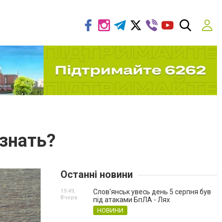
ознать?
Останні новини
19:49,
Слов'янськ увесь день 5 серпня був
Вчора
під атаками БпЛА - Лях
НОВИНИ