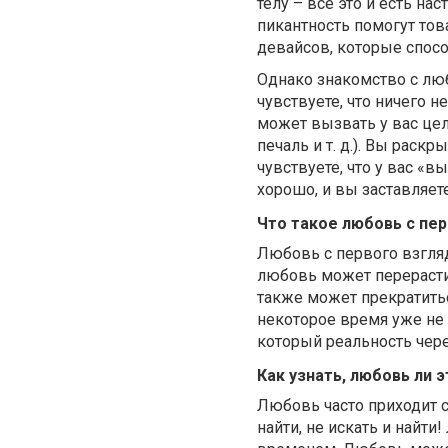
телу – все это и есть н
пикантность помогут тов
девайсов, которые спос
Однако знакомство с л
чувствуете, что ничего н
может вызвать у вас целы
печаль и т. д.). Вы раск
чувствуете, что у вас «в
хорошо, и вы заставляет
Что такое любовь с пе
Любовь с первого взгляд
любовь может перерасти
также может прекратитьс
некоторое время уже не
который реальность чер
Как узнать, любовь ли 
Любовь часто приходит с
найти, не искать и найти