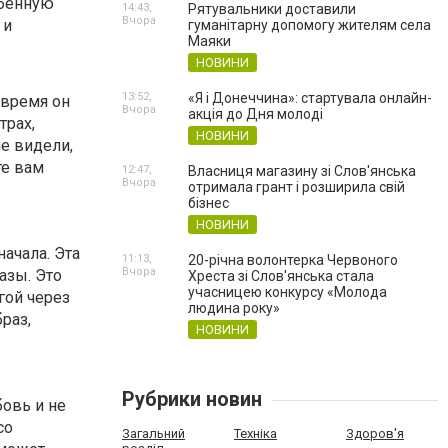
обенную
14:43,
Рятувальники доставили
Вчора
 и
гуманітарну допомогу жителям села
Маяки
НОВИНИ
13:52,
«Я і Донеччина»: стартувала онлайн-
е время он
Вчора
акція до Дня молоді
трах,
НОВИНИ
не видели,
те вам
12:47,
Власниця магазину зі Слов'янська
Вчора
отримала грант і розширила свій
бізнес
НОВИНИ
начала. Эта
11:13,
20-річна волонтерка Червоного
Вчора
азы. Это
Хреста зі Слов'янська стала
учасницею конкурсу «Молода
гой через
людина року»
раз,
НОВИНИ
Рубрики новин
овь и не
со
Загальний
Техніка
Здоров'я