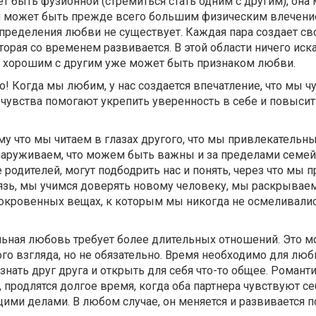
 быть фузионной (стремиться стать одним с другим), она
и может быть прежде всего большим физическим влечени
определения любви не существует. Каждая пара создает с
орая со временем развивается. В этой области ничего иск
ь хорошим с другим уже может быть признаком любви.
! Когда мы любим, у нас создается впечатление, что мы ч
чувства помогают укрепить уверенность в себе и повысит
му что мы читаем в глазах другого, что мы привлекательн
аруживаем, что можем быть важны и за пределами семейн
 родителей, могут подбодрить нас и понять, через что мы 
зь, мы учимся доверять новому человеку, мы раскрываем
сокровенных вещах, к которым мы никогда не осмеливали
ельная любовь требует более длительных отношений. Это 
ого взгляда, но не обязательно. Время необходимо для люб
нать друг друга и открыть для себя что-то общее. Романт
, продлятся долгое время, когда оба партнера чувствуют с
ими делами. В любом случае, он меняется и развивается п