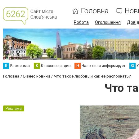
Головна
Нов
Робота
Оголошення
Дові
Б
Бложенька
К
Классное радио
Н
Налоговая информирует
Ю
Ю
Головна
Бізнес новини
Что такое любовь и как ее распознать?
Что та
Реклама