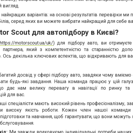
й вигляд.
найкращих варіантів: на основі результатів перевірки ми
ілів, серед яких ви можете вибрати найкращий для себе ва
or Scout для автопідбору в Києві?
https://motorscout.ua/uk/
) для підбору авто, ви отримуєте
о партнера, який з компетентністю та старанністю до
. Ось декілька ключових аспектів, що відкривають для в
агатий досвід у сфері підбору авто, завдяки чому вміємо
ати будь-які завдання. Наша команда працює у цій галуз
що дає нам велику перевагу в навігації по ринку та 
ій для вас.
ші спеціалісти мають високий рівень професіоналізму, з
ти високу якість роботи. Кожен член нашої команди
підготовки та навчання, щоб гарантувати, що вони можуть
бслуговування.
хід:
Ми завжди враховуємо індивідуальні потреби наших к