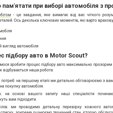
пам'ятати при виборі автомобіля з пр
обігом
- це завдання, яке вимагає від вас чіткого розум
еталей. Ось декілька ключових моментів, які варто врахову
мобіля
ання
й вигляд автомобіля
с підбору авто в Motor Scout?
ємося зробити процес підбору авто максимально прозорим
як відбувається наша робота:
потреб: на першому етапі ми детально обговорюємо з вам
на покупку автомобіля.
в: на основі вашого запиту наші спеціалісти почин
жуть вам підходити.
ілів: ми проводимо детальну перевірку кожного авто
списку, зокрема оцінюємо технічний стан, історію обслуг