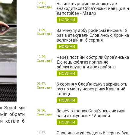
12:11,
Більшість росіян не знають де
Сьогодні
знаходиться Слов’янськ і навіщо він
їм потрібен - Мадяр
НОВИНИ
11:09,
За минулу добу російські війська 13
Сьогодні
разів атакували Слов'янськ. Хроніка
великої війни: 6 серпня
НОВИНИ
10:29,
Через постійні обстріли Слов’янська
Сьогодні
Донецькоблгаз припиняє
обслуговування двох районів
НОВИНИ
09:47,
6 серпня у Слов'янську закривають
Сьогодні
рух по мосту через річку Казенний
Торець
НОВИНИ
or Scout ми
09:36,
За вечір і ранок Слов'янськ чотири
міг обрати
Сьогодні
рази атакували FPV-дрони
и хотіли б
НОВИНИ
19:49,
Слов'янськ увесь день 5 серпня був