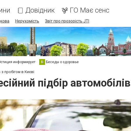
ини
Довідник
ГО Має сенс
дкова
Нерухомість
Звіт про прозорість JTI
стиция информирует
Б
Беседы о здоровье
 з пробігом в Києві
сійний підбір автомобілів