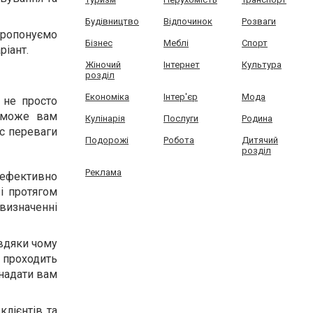
Будівництво
Відпочинок
Розваги
 пропонуємо
Бізнес
Меблі
Спорт
ріант.
Жіночий
Інтернет
Культура
розділ
Економіка
Інтер'єр
Мода
 не просто
поможе вам
Кулінарія
Послуги
Родина
ас переваги
Подорожі
Робота
Дитячий
розділ
Реклама
 ефективно
і протягом
визначенні
авдяки чому
 проходить
 надати вам
лієнтів та