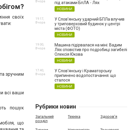
Вчора
під атаками БпЛА - Лях
обігом?
НОВИНИ
іння своїх
19:17,
У Слов’янську ударний БПЛа влучив
вати:
Вчора
у триповерховий будинок у центрі
міста (ФОТО)
НОВИНИ
19:00,
Машина підірвалася на міні: Вадим
Вчора
Лях сповістив про подробиці загибелі
Олексія Юкова
НОВИНИ
17:40,
У Слов'янську і Краматорську
 та зручним
Вчора
припинено водопостачання: що
сталося
НОВИНИ
и всі ваши
Рубрики новин
ають пошук
Загальний
Техніка
Здоров'я
розділ
мобіля, що
овування та
Туризм
Нерухомість
Транспорт