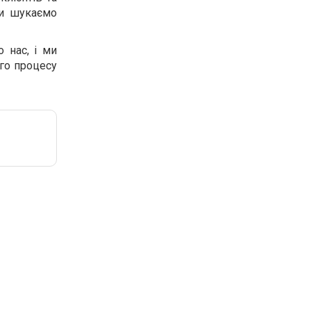
ми шукаємо
о нас, і ми
го процесу