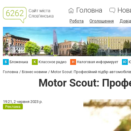
Головна
Нов
Робота
Оголошення
Дові
Б
Бложенька
К
Классное радио
Н
Налоговая информирует
Ю
Ю
Головна
Бізнес новини
Motor Scout: Професійний підбір автомобілів
Motor Scout: Профе
19:21,
2 червня 2023 р.
Реклама