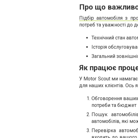
Про що важливо 
Підбір автомобіля з пр
потреб та уважності до д
Технічний стан авто
Історія обслуговув
Загальний зовнішні
Як працює проце
У Motor Scout ми намага
для наших клієнтів. Ось 
Обговорення ваших 
потреби та бюджет 
Пошук автомобілі
автомобілів, які мо
Перевірка автомоб
входить до вашого 