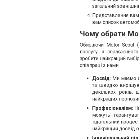
загальний зовнішні
Представлення вам 
вам список автомоб
Чому обрати Mot
Обираючи Motor Scout (
послугу, а справжньог
зробити найкращий вибір
співпраці з нами:
Досвід:
Ми маємо б
та швидко вирішув
декількох років, 
найкращих пропозиц
Професіоналізм:
На
можуть гарантува
тщательний процес 
найкращий досвід о
Індивідуальний під