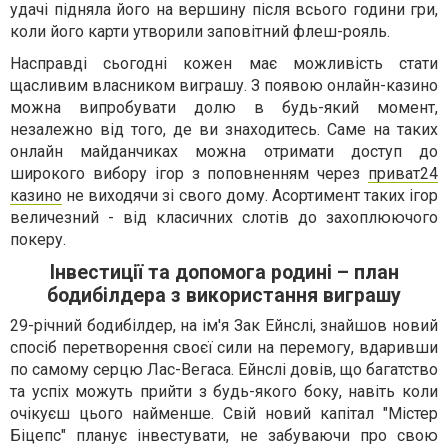
удачі підняла його на вершину після всього години гри,
коли його карти утворили заповітний флеш-рояль.
Насправді сьогодні кожен має можливість стати
щасливим власником виграшу. З появою онлайн-казино
можна випробувати долю в будь-який момент,
незалежно від того, де ви знаходитесь. Саме на таких
онлайн майданчиках можна отримати доступ до
широкого вибору ігор з поповненням через
приват24
казино
не виходячи зі свого дому. Асортимент таких ігор
величезний - від класичних слотів до захоплюючого
покеру.
Інвестиції та допомога родині – план
бодибілдера з використання виграшу
29-річний бодибілдер, на ім'я Зак Ейнслі, знайшов новий
спосіб перетворення своєї сили на перемогу, вдаривши
по самому серцю Лас-Вегаса. Ейнслі довів, що багатство
та успіх можуть прийти з будь-якого боку, навіть коли
очікуєш цього найменше. Свій новий капітал "Містер
Біцепс" планує інвестувати, не забуваючи про свою