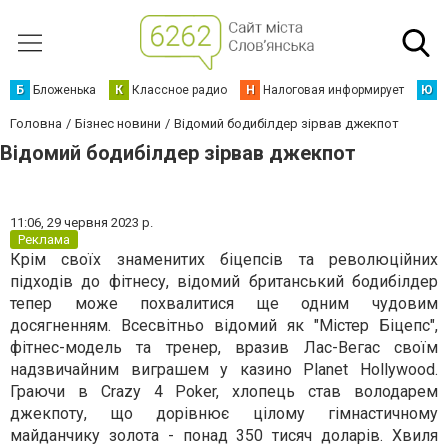
Б
Бложенька
К
Классное радио
Н
Налоговая информирует
Ю
Ю
Головна
Бізнес новини
Відомий бодибілдер зірвав джекпот
Відомий бодибілдер зірвав джекпот
11:06,
29 червня 2023 р.
Реклама
Крім своїх знаменитих біцепсів та революційних
підходів до фітнесу, відомий британський бодибілдер
тепер може похвалитися ще одним чудовим
досягненням. Всесвітньо відомий як "Містер Біцепс",
фітнес-модель та тренер, вразив Лас-Вегас своїм
надзвичайним виграшем у казино Planet Hollywood.
Граючи в Crazy 4 Poker, хлопець став володарем
джекпоту, що дорівнює цілому гімнастичному
майданчику золота - понад 350 тисяч доларів. Хвиля