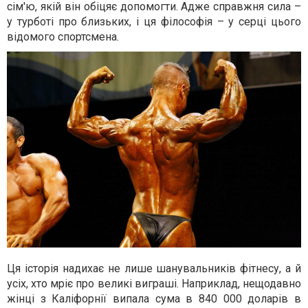
сім'ю, якій він обіцяє допомогти. Адже справжня сила –
у турботі про близьких, і ця філософія – у серці цього
відомого спортсмена.
Ця історія надихає не лише шанувальників фітнесу, а й
усіх, хто мріє про великі виграші. Наприклад, нещодавно
жінці з Каліфорнії випала сума в 840 000 доларів в