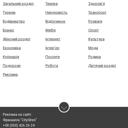
Загальний розділ
Техніка
Здоров'я
Туризм
Нерухомість
Транспорт
Будівництво
Відпочинок
Розваги
Бізнес
Меблі
Спорт
Жіночий розділ
Інтернет
Культура
Економіка
Інтер'єр
Мода
Кулінарія
Послуги
Родина
Подорожі
Робота
Дитячий розділ
Реклама
Реклама на сайті
Франшиза "CitySites"
+38 (050) 426 26 24