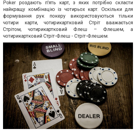
Poker роздають п'ять карт, з яких потрібно скласти
найкращу комбінацію із чотирьох карт. Оскільки для
формування рук покеру використовуються тільки
чотири карти, чотирикартковий Стріт вважається
Стрітом, чотирикартковий Флеш – Флешем, а
чотирикартковий Стріт-Флеш - Стріт-Флешем.