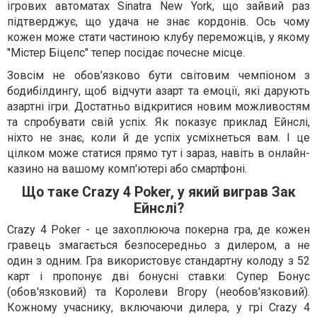
ігрових автоматах Sinatra New York, що зайвий раз
підтверджує, що удача не знає кордонів. Ось чому
кожен може стати частиною клубу переможців, у якому
"Містер Біцепс" тепер посідає почесне місце.
Зовсім не обов’язково бути світовим чемпіоном з
бодибілдингу, щоб відчути азарт та емоції, які дарують
азартні ігри. Достатньо відкритися новим можливостям
та спробувати свій успіх. Як показує приклад Ейнслі,
ніхто не знає, коли й де успіх усміхнеться вам. І це
цілком може статися прямо тут і зараз, навіть в онлайн-
казино на вашому комп'ютері або смартфоні.
Що таке Crazy 4 Poker, у який виграв Зак
Ейнслі?
Crazy 4 Poker - це захоплююча покерна гра, де кожен
гравець змагається безпосередньо з дилером, а не
один з одним. Гра використовує стандартну колоду з 52
карт і пропонує дві бонусні ставки: Супер Бонус
(обов'язковий) та Королеви Вгору (необов'язковий).
Кожному учаснику, включаючи дилера, у грі Crazy 4