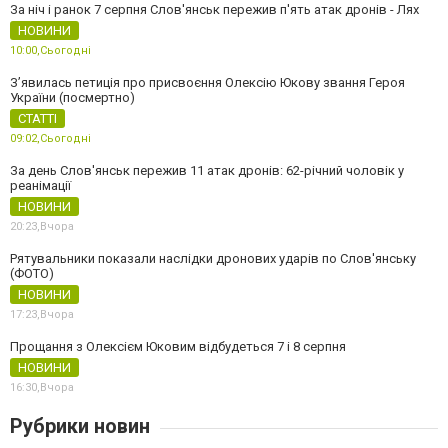
За ніч і ранок 7 серпня Слов'янськ пережив п'ять атак дронів - Лях
НОВИНИ
10:00,
Сьогодні
З’явилась петиція про присвоєння Олексію Юкову звання Героя
України (посмертно)
СТАТТІ
09:02,
Сьогодні
За день Слов'янськ пережив 11 атак дронів: 62-річний чоловік у
реанімації
НОВИНИ
20:23,
Вчора
Рятувальники показали наслідки дронових ударів по Слов'янську
(ФОТО)
НОВИНИ
17:23,
Вчора
Прощання з Олексієм Юковим відбудеться 7 і 8 серпня
НОВИНИ
16:30,
Вчора
Рубрики новин