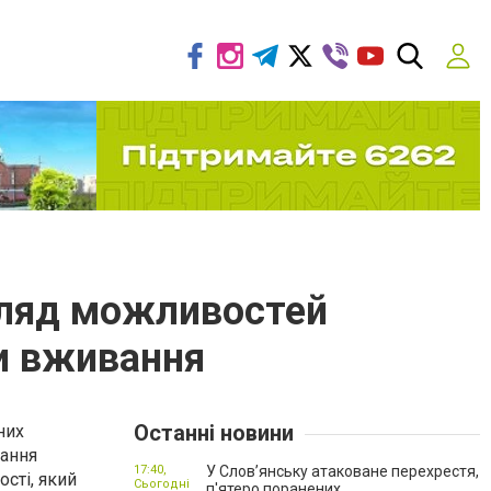
гляд можливостей
ви вживання
Останні новини
них
вання
17:40,
У Слов’янську атаковане перехрестя,
сті, який
Сьогодні
п'ятеро поранених