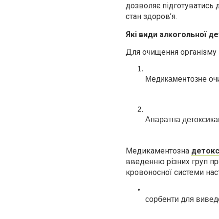
дозволяє підготуватись д
стан здоров’я.
Які види алкогольної де
Для очищення організму 
Медикаментозне очи
Апаратна детоксикац
Медикаментозна
детокс
введенню різних груп пр
кровоносної системи нас
сорбенти для вивед