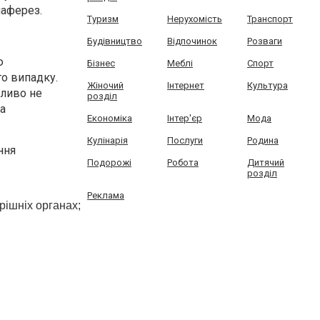
маферез.
Туризм
Нерухомість
Транспорт
Будівництво
Відпочинок
Розваги
ю
Бізнес
Меблі
Спорт
го випадку.
Жіночий
Інтернет
Культура
жливо не
розділ
та
Економіка
Інтер'єр
Мода
Кулінарія
Послуги
Родина
ння
Подорожі
Робота
Дитячий
розділ
Реклама
рішніх органах;