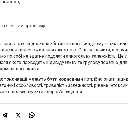
 речовин;
всіх систем організму.
жливою для подолання абстинентного синдрому — так зван
и відмові від споживання алкоголю. Слід зазначити, що оч
амо по собі не здатне подолати алкогольну залежність. Це 
ісля якого проводять індивідуальну та групову терапію для
ормального життя.
детоксикації можуть бути корисними
потрібно знати інди
ричні особливості, тривалість залежності, рівень інтоксик
може нормалізувати здоров’я пацієнта.