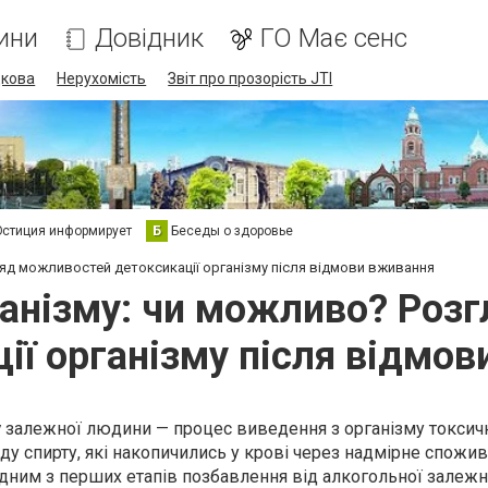
ини
Довідник
ГО Має сенс
дкова
Нерухомість
Звіт про прозорість JTI
стиция информирует
Б
Беседы о здоровье
яд можливостей детоксикації організму після відмови вживання
ганізму: чи можливо? Роз
ії організму після відмо
у
залежної людини — процес виведення з організму токсич
ду спирту, які накопичились у крові через надмірне спожи
дним з перших етапів позбавлення від алкогольної залежно