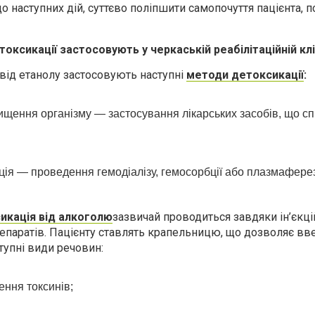
о наступних дій, суттєво поліпшити самопочуття пацієнта, 
токсикації застосовують у черкаській реабілітаційній клі
від етанолу застосовують наступні
методи детоксикації
:
щення організму — застосування лікарських засобів, що с
ія — проведення гемодіалізу, гемосорбції або плазмафереза
икація від алкоголю
зазвичай проводиться завдяки ін’єкц
епаратів. Пацієнту ставлять крапельницю, що дозволяє вв
тупні види речовин:
ення токсинів;