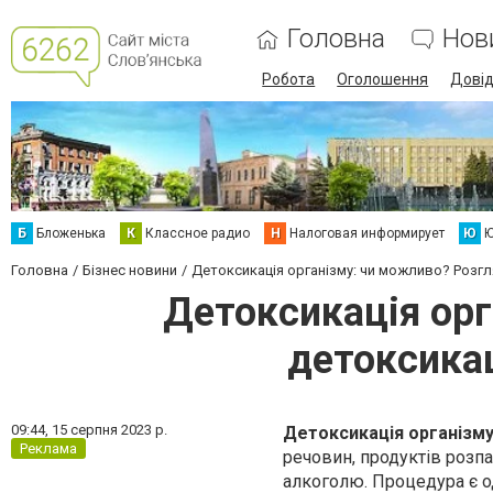
Головна
Нов
Робота
Оголошення
Дові
Б
Бложенька
К
Классное радио
Н
Налоговая информирует
Ю
Ю
Головна
Бізнес новини
Детоксикація організму: чи можливо? Розгл
Детоксикація ор
детоксикац
09:44,
15 серпня 2023 р.
Детоксикація організм
Реклама
речовин, продуктів розпа
алкоголю. Процедура є о