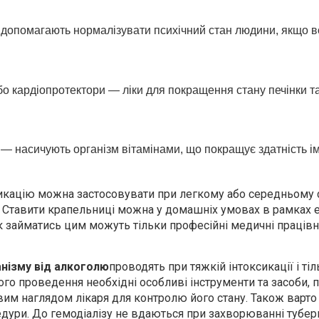
допомагають нормалізувати психічний стан людини, якщо во
о кардіопротектори — ліки для покращення стану печінки та
 — насичують організм вітамінами, що покращує здатність і
кацію можна застосовувати при легкому або середньому 
ї. Ставити крапельниці можна у домашніх умовах в рамках 
к займатись цим можуть тільки професійні медичні працівн
нізму від алкоголю
проводять при тяжкій інтоксикації і тіл
ого проведення необхідні особливі інструменти та засоби, 
вим наглядом лікаря для контролю його стану. Також варто
дури. До гемодіалізу не вдаються при захворюванні тубе