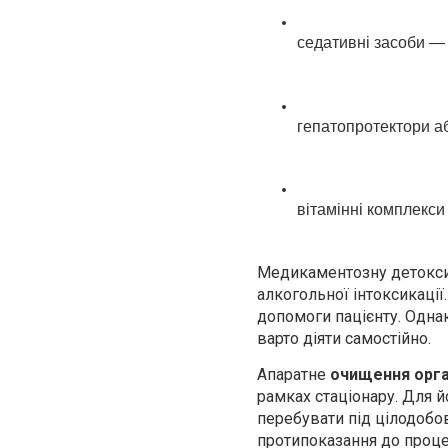
седативні засоби — 
гепатопротектори аб
вітамінні комплекси
Медикаментозну детокси
алкогольної інтоксикаці
допомоги пацієнту. Одна
варто діяти самостійно.
Апаратне
очищення орга
рамках стаціонару. Для й
перебувати під цілодобо
протипоказання до проце