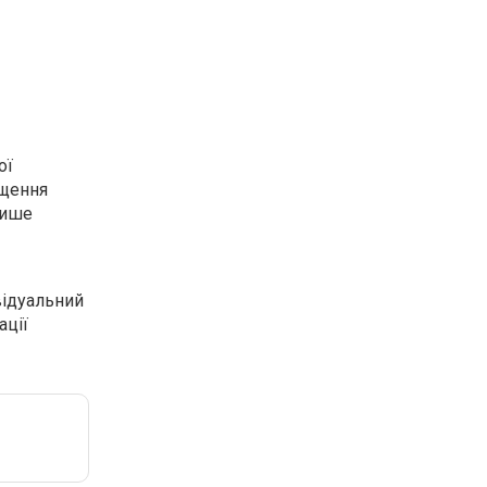
ої
ищення
лише
відуальний
ації