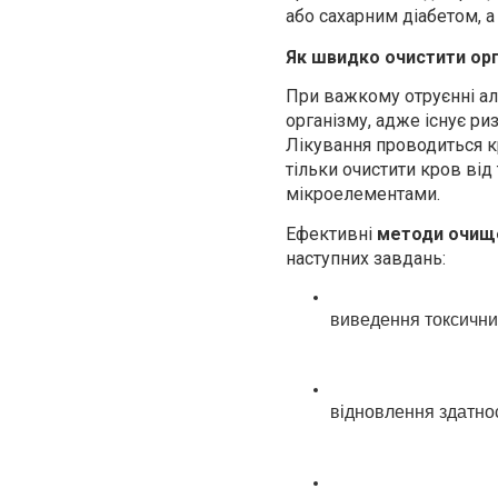
або сахарним діабетом, а
Як швидко очистити орг
При важкому отруєнні а
організму, адже існує ри
Лікування проводиться 
тільки очистити кров від
мікроелементами.
Ефективні
методи очище
наступних завдань:
виведення токсичних
відновлення здатнос