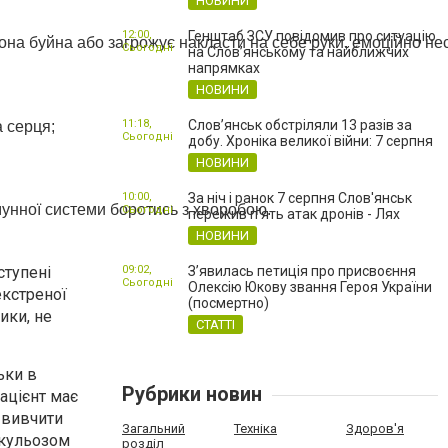
НОВИНИ
12:00,
Генштаб ЗСУ повідомив про ситуацію
на буйна або загрожує накласти на себе руки, емоційно нес
Сьогодні
на Слов’янському та найближчих
напрямках
НОВИНИ
11:18,
Слов’янськ обстріляли 13 разів за
 серця;
Сьогодні
добу. Хроніка великої війни: 7 серпня
НОВИНИ
10:00,
За ніч і ранок 7 серпня Слов'янськ
мунної системи боротись з хворобою.
Сьогодні
пережив п'ять атак дронів - Лях
НОВИНИ
09:02,
З’явилась петиція про присвоєння
ступені
Сьогодні
Олексію Юкову звання Героя України
екстреної
(посмертно)
ики, не
СТАТТІ
ьки в
Рубрики новин
пацієнт має
 вивчити
Загальний
Техніка
Здоров'я
ркульозом
розділ