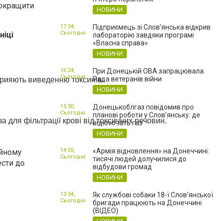
покращити
НОВИНИ
17:24,
Підприємець зі Слов'янська відкрив
Сьогодні
ніці
лабораторію завдяки програмі
«Власна справа»
НОВИНИ
16:24,
При Донецькій ОВА запрацювала
Сьогодні
Рада ветеранів війни
прияють виведенню токсинів.
НОВИНИ
15:30,
Донецькоблгаз повідомив про
Сьогодні
планові роботи у Слов’янську: де
 для фільтрації крові від токсичних речовин.
відключать газ
НОВИНИ
14:55,
«Армія відновлення» на Донеччині:
ійному
Сьогодні
тисячі людей долучилися до
ести до
відбудови громад
НОВИНИ
13:34,
Як службові собаки 18-ї Слов'янської
Сьогодні
бригади працюють на Донеччині
(ВІДЕО)