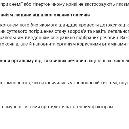
 при анемії або гіпертонічному кризі не застосовують плаз
анізм людини від алкогольних токсинів
лкоголем потрібно якомога швидше провести детоксикаці
зик суттєвого погіршення стану здоров’я та навіть летально
крапельним введенням спеціально підібраних речовин. Ва
 токсинів, але й наповнити організм корисними вітамінами 
ння організму від токсичних речовин
націлені на викона
 компонентів, які накопичились у кровоносній системі, внут
ті імунної системи протидіяти патогенним факторам;