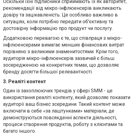
Оскільки їхні підписники сприймають їх як авторитет,
рекомендації від мікро-інфлюенсерів викликають
довіру та зацікавленість. Це особливо важливо в
ситуаціях, коли потрібно передати об'єктивну та
достовірну інформацію про продукт чи послугу.
Додатковою перевагою є те, що співпраця з мікро-
інфлюенсерами вимагає менших фінансових витрат
порівняно з великими знаменитостями. Крім того,
аудиторія мікро-інфлюенсерів зазвичай є більш
зосередженою на конкретних темах, що дозволяє
бренду досягти більшої релевантності.
3. Реаліті контент
Один із захоплюючих трендів у сфері SMM - це
використання реаліті контенту, який дозволяє показати
аудиторії ваш бізнес зсередини. Такий контент може
включати в себе «за лаштунками» матеріали, де
демонструються повсякденні аспекти діяльності,
процеси створення продуктів, роботу з клієнтами та
багато іншого.