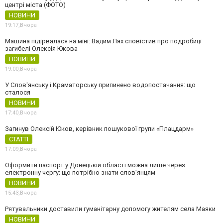
центрі міста (ФОТО)
НОВИНИ
19:17,
Вчора
Машина підірвалася на міні: Вадим Лях сповістив про подробиці
загибелі Олексія Юкова
НОВИНИ
19:00,
Вчора
У Слов'янську і Краматорську припинено водопостачання: що
сталося
НОВИНИ
17:40,
Вчора
Загинув Олексій Юков, керівник пошукової групи «Плацдарм»
СТАТТІ
17:09,
Вчора
Оформити паспорт у Донецькій області можна лише через
електронну чергу: що потрібно знати слов’янцям
НОВИНИ
15:43,
Вчора
Рятувальники доставили гуманітарну допомогу жителям села Маяки
НОВИНИ