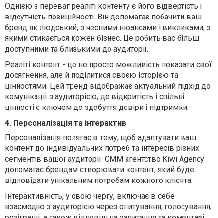
Однією з переваг реаліті контенту є його відвертість і
відсутність позиційності. Він допомагає побачити ваш
бренд як людський, з чесними нюансами і викликами, з
якими стикається кожен бізнес. Це робить вас більш
доступними та близькими до аудиторії.
Реаліті контент - це не просто можливість показати свої
досягнення, але й поділитися своєю історією та
цінностями. Цей тренд відображає актуальний підхід до
комунікації з аудиторією, де відкритість і спільні
цінності є ключем до здобуття довіри і підтримки.
4. Персоналізація та інтерактив
Персоналізація полягає в тому, щоб адаптувати ваш
контент до індивідуальних потреб та інтересів різних
сегментів вашої аудиторії. СMM агентство Kiwi Agency
допомагає брендам створювати контент, який буде
відповідати унікальним потребам кожного клієнта.
Інтерактивність, у свою чергу, включає в себе
взаємодію з аудиторією через опитування, голосування,
розіграші, а також відповіді на запитання та коментарі.