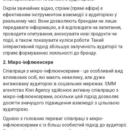
Окрім звичайних відео, стріми (прямі ефіри) є
ефективним інструментом взаємодії з аудиторією у
реальному часі. Вони дозволяють брендам не лише
передавати інформацію, а й відповідати на запитання,
проводити опитування, анонсувати нові продукти чи
події, а також показувати куліси роботи. Такий
інтерактивний підхід збільшує залученість аудиторії та
сприяє формуванню лояльності до бренду.
2. Мікро-інфлюенсери
Співпраця з мікро-інфлюенсерами - це особливий вид
впливових осіб, які мають невелику, але дуже
ангажовану аудиторію в соціальних мережах. SMM
агентство Kiwi Agency здійснює активну співпрацю з
мікро-інфлюенсерами, оскільки цей підхід дозволяє
досягти значущого підвищення взаємодії з цільовою
аудиторією.
Однією з головних переваг співпраці з мікро-
інфлюенсерами є їх більш особистий підхід до аудиторії.