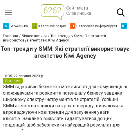
Б
Бложенька
К
Классное радио
Н
Налоговая информирует
Ю
Ю
Головна
Бізнес новини
Топ-тренди у SMM: Які стратегії
використовує агентство Kiwi Agency
Топ-тренди у SMM: Які стратегії використовує
агентство Kiwi Agency
10:35,
22 серпня 2023 р.
Реклама
SMM відкриває безмежні можливості для комунікації зі
споживачами та розкриття потенціалу бізнесу завдяки
широкому спектру інструментів та стратегій. Успішні
SMM агентства завжди на крок попереду, вивчаючи та
впроваджуючи нові тренди для залучення уваги
клієнтів. Важливо виявляти і адаптуватися до цих
тенденцій, щоб забезпечити найкращий результат для