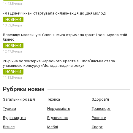
14:43,
Вчора
«Я і Донеччина»: стартувала онлайн-акція до Дня молоді
НОВИНИ
13:52,
Вчора
Власниця магазину зі Слов'янська отримала грант і розширила свій
бізнес
НОВИНИ
12:47,
Вчора
20-річна волонтерка Червоного Хреста зі Слов'янська стала
учасницею конкурсу «Молода людина року»
НОВИНИ
11:13,
Вчора
Рубрики новин
Загальний розділ
Техніка
Здоров'я
Туризм
Нерухомість
Транспорт
Будівництво
Відпочинок
Розваги
Бізнес
Меблі
Спорт