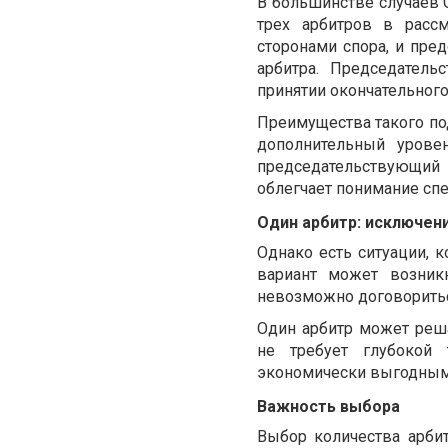
В большинстве случаев 
трех арбитров в расс
сторонами спора, и пре
арбитра. Председател
принятии окончательног
Преимущества такого по
дополнительный урове
председательствующий
облегчает понимание сп
Один арбитр: исключен
Однако есть ситуации, к
вариант может возник
невозможно договоритьс
Один арбитр может реша
не требует глубокой 
экономически выгодным 
Важность выбора
Выбор количества арби