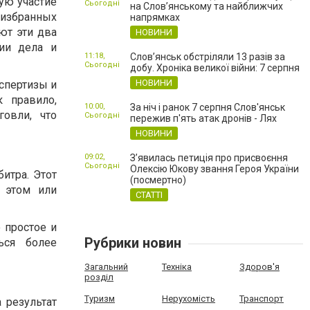
ую участие
Сьогодні
на Слов’янському та найближчих
избранных
напрямках
ют эти два
НОВИНИ
ии дела и
11:18,
Слов’янськ обстріляли 13 разів за
Сьогодні
добу. Хроніка великої війни: 7 серпня
НОВИНИ
спертизы и
 правило,
10:00,
За ніч і ранок 7 серпня Слов'янськ
овли, что
Сьогодні
пережив п'ять атак дронів - Лях
НОВИНИ
09:02,
З’явилась петиція про присвоєння
Сьогодні
Олексію Юкову звання Героя України
битра. Этот
(посмертно)
 этом или
СТАТТІ
 простое и
Рубрики новин
ься более
Загальний
Техніка
Здоров'я
розділ
Туризм
Нерухомість
Транспорт
 результат