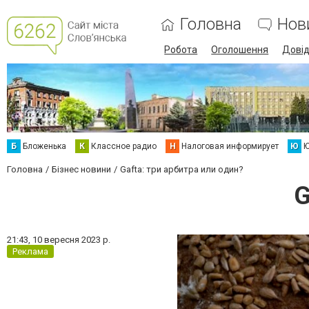
Головна
Нов
Робота
Оголошення
Дові
Б
Бложенька
К
Классное радио
Н
Налоговая информирует
Ю
Ю
Головна
Бізнес новини
Gafta: три арбитра или один?
G
21:43,
10 вересня 2023 р.
Реклама