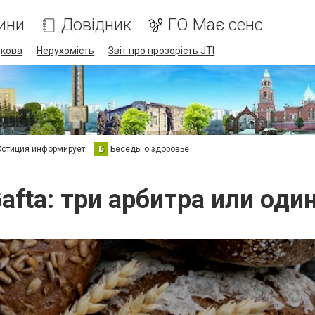
ини
Довідник
ГО Має сенс
дкова
Нерухомість
Звіт про прозорість JTI
стиция информирует
Б
Беседы о здоровье
afta: три арбитра или оди