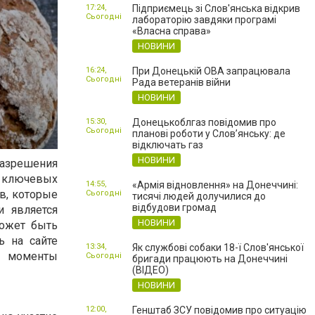
17:24,
Підприємець зі Слов'янська відкрив
Сьогодні
лабораторію завдяки програмі
«Власна справа»
НОВИНИ
16:24,
При Донецькій ОВА запрацювала
Сьогодні
Рада ветеранів війни
НОВИНИ
15:30,
Донецькоблгаз повідомив про
Сьогодні
планові роботи у Слов’янську: де
відключать газ
НОВИНИ
 разрешения
з ключевых
14:55,
«Армія відновлення» на Донеччині:
в, которые
Сьогодні
тисячі людей долучилися до
відбудови громад
и является
НОВИНИ
может быть
ь на сайте
13:34,
Як службові собаки 18-ї Слов'янської
е моменты
Сьогодні
бригади працюють на Донеччині
(ВІДЕО)
НОВИНИ
12:00,
Генштаб ЗСУ повідомив про ситуацію