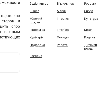
озможности
Будівництво
Відпочинок
Розваги
Бізнес
Меблі
Спорт
 тщательно
Жіночий
Інтернет
Культура
 сторон и
розділ
шить спор
Економіка
Інтер'єр
Мода
ся важным
утствующих
Кулінарія
Послуги
Родина
Подорожі
Робота
Дитячий
розділ
Реклама