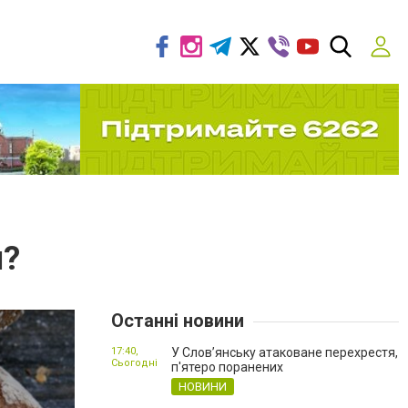
н?
Останні новини
17:40,
У Слов’янську атаковане перехрестя,
Сьогодні
п'ятеро поранених
НОВИНИ