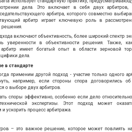
Gafta использует стандартную практику, предусматривающ
мотрении дела. Это включает в себя двух арбитров, 
дседательствующего арбитра, которого совместно выбира
ьствующий арбитр играет ключевую роль в рассмотрен
о решения.
дхода включают объективность, более широкий спектр эк
нь уверенности в объективности решения. Также, как
 арбитр имеет богатый опыт в области зерновой торг
ецифики дела.
ие в стандарте
огда применим другой подход - участие только одного ар
нуть, например, если стороны спора договорились об
я о выборе двух арбитров.
ть споры эффективно, особенно если дело относительно
технической экспертизы. Этот подход может оказат
и ускорить процесс арбитража.
тров – это важное решение, которое может повлиять на