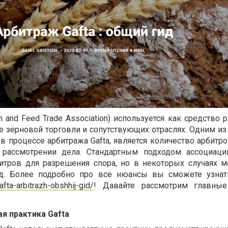
in and Feed Trade Association) используется как средство
е зерновой торговли и сопутствующих отраслях. Одним и
 процессе арбитража Gafta, является количество арбитро
рассмотрении дела. Стандартным подходом ассоциаци
битров для разрешения спора, но в некоторых случаях 
д. Более подробно про все нюансы вы сможете узнат
afta-arbitrazh-obshhij-gid/
! Давайте рассмотрим главны
ая практика Gafta