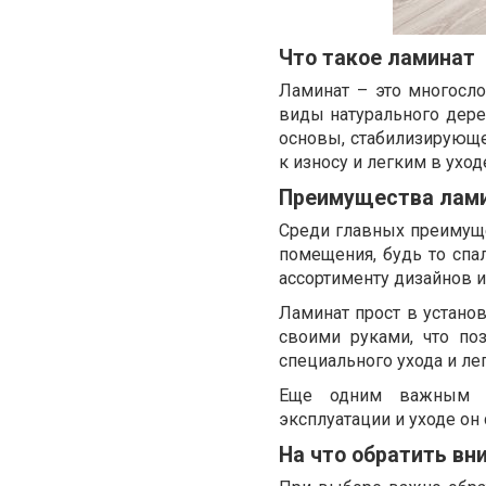
Что такое ламинат
Ламинат – это многосл
виды натурального дерев
основы, стабилизирующе
к износу и легким в уход
Преимущества ламин
Среди главных преимуще
помещения, будь то спал
ассортименту дизайнов и
Ламинат прост в установ
своими руками, что поз
специального ухода и лег
Еще одним важным пр
эксплуатации и уходе он
На что обратить вн