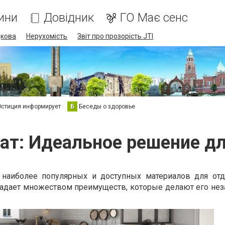
ини
Довідник
ГО Має сенс
дкова
Нерухомість
Звіт про прозорість JTI
стиция информирует
Б
Беседы о здоровье
ат: Идеальное решение дл
 наиболее популярных и доступных материалов для отд
адает множеством преимуществ, которые делают его н