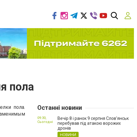
я пола
Останні новини
елки пола.
езаменимым
09:30,
Вечір 8 і ранок 9 серпня Слов’янськ
Сьогодні
перебував під атакою ворожих
дронів
НОВИНИ