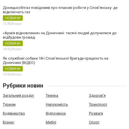
Донецькоблгаз повідомив про планові роботи у Слов’янську: де
відключать газ
НОВИНИ
15:30,
Вчора
«Армія відновлення» на Донеччині: тисячі людей долучилися до
відбудови громад
НОВИНИ
14:55,
Вчора
Як службові собаки 18-ї Слов'янської бригади працюють на
Донеччині (ВІДЕО)
НОВИНИ
13:34,
Вчора
Рубрики новин
Загальний розділ
Техніка
Здоров'я
Туризм
Нерухомість
Транспорт
Будівництво
Відпочинок
Розваги
Бізнес
Меблі
Спорт