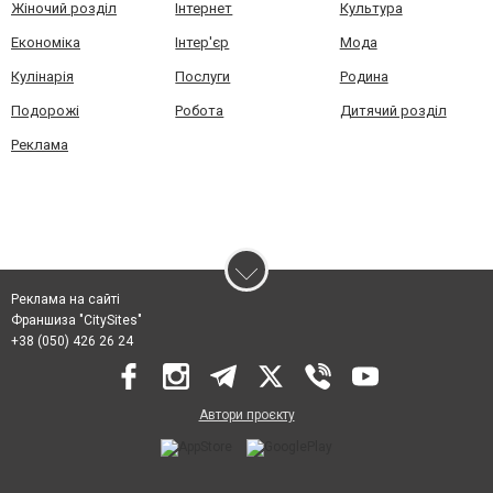
Жіночий розділ
Інтернет
Культура
Економіка
Інтер'єр
Мода
Кулінарія
Послуги
Родина
Подорожі
Робота
Дитячий розділ
Реклама
Реклама на сайті
Франшиза "CitySites"
+38 (050) 426 26 24
Автори проєкту