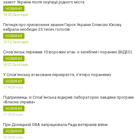
захист України після окупації рідного міста
НОВИНИ
14:37,
Сьогодні
Петиція про присвоєння звання Героя України Олексію Юкову
набрала необхідні 25 тисяч голосів
НОВИНИ
12:12,
Сьогодні
Слов'янськ пережив 10 ворожих атак: є загиблий і поранені (ВІДЕО)
НОВИНИ
10:27,
Сьогодні
У Слов’янську атаковане перехрестя, п'ятеро поранених
НОВИНИ
17:40,
Вчора
Підприємець зі Слов'янська відкрив лабораторію завдяки програмі
«Власна справа»
НОВИНИ
17:24,
Вчора
При Донецькій ОВА запрацювала Рада ветеранів війни
НОВИНИ
16:24,
Вчора