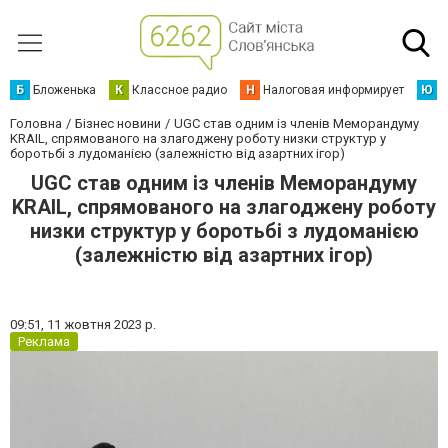
Б
Бложенька
К
Классное радио
Н
Налоговая информирует
Ю
Ю
Головна
Бізнес новини
UGC став одним із членів Меморандуму
KRAIL, спрямованого на злагоджену роботу низки структур у
боротьбі з лудоманією (залежністю від азартних ігор)
UGC став одним із членів Меморандуму
KRAIL, спрямованого на злагоджену роботу
низки структур у боротьбі з лудоманією
(залежністю від азартних ігор)
09:51,
11 жовтня 2023 р.
Реклама