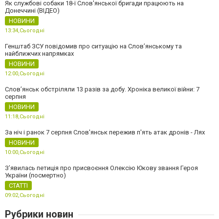
Як службові собаки 18-ї Слов'янської бригади працюють на
Донеччині (ВІДЕО)
НОВИНИ
13:34,
Сьогодні
Генштаб ЗСУ повідомив про ситуацію на Слов’янському та
найближчих напрямках
НОВИНИ
12:00,
Сьогодні
Слов’янськ обстріляли 13 разів за добу. Хроніка великої війни: 7
серпня
НОВИНИ
11:18,
Сьогодні
За ніч і ранок 7 серпня Слов'янськ пережив п'ять атак дронів - Лях
НОВИНИ
10:00,
Сьогодні
З’явилась петиція про присвоєння Олексію Юкову звання Героя
України (посмертно)
СТАТТІ
09:02,
Сьогодні
Рубрики новин