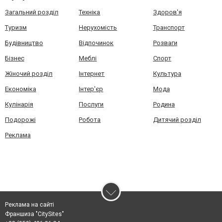
Загальний розділ
Техніка
Здоров'я
Туризм
Нерухомість
Транспорт
Будівництво
Відпочинок
Розваги
Бізнес
Меблі
Спорт
Жіночий розділ
Інтернет
Культура
Економіка
Інтер'єр
Мода
Кулінарія
Послуги
Родина
Подорожі
Робота
Дитячий розділ
Реклама
Реклама на сайті
Франшиза "CitySites"