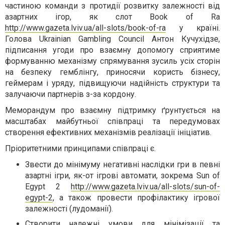
частиною команди з протидії розвитку залежності від
азартних ігор, як слот Book of Ra
http://www.gazeta.lviv.ua/all-slots/book-of-ra
у країні.
Голова Ukrainian Gambling Council Антон Кучухідзе,
підписання угоди про взаємну допомогу сприятиме
формуванню механізму спрямування зусиль усіх сторін
на безпеку гемблінгу, приносячи користь бізнесу,
геймерам і уряду, підвищуючи надійність структури та
залучаючи партнерів з-за кордону.
Меморандум про взаємну підтримку ґрунтується на
масштабах майбутньої співпраці та передумовах
створення ефективних механізмів реалізації ініціатив.
Пріоритетними принципами співпраці є.
Звести до мінімуму негативні наслідки гри в певні
азартні ігри, як-от ігрові автомати, зокрема Sun of
Egypt 2
http://www.gazeta.lviv.ua/all-slots/sun-of-
egypt-2
, а також провести профілактику ігрової
залежності (лудоманії).
Створити належні умови для мінімізації та