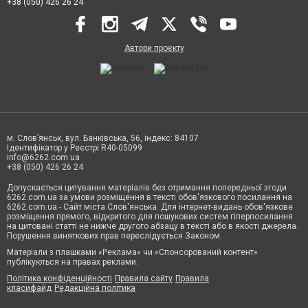
+38 (050) 426 26 24
Автори проєкту
м. Слов’янськ, вул. Банківська, 56, індекс: 84107
Ідентифікатор у Реєстрі R40-05099
info@6262.com.ua
+38 (050) 426 26 24
Допускається цитування матеріалів без отримання попередньої згоди
6262.com.ua за умови розміщення в тексті обов'язкового посилання на
6262.com.ua - Сайт міста Слов'янська. Для інтернет-видань обов'язкове
розміщення прямого, відкритого для пошукових систем гіперпосилання
на цитовані статті не нижче другого абзацу в тексті або в якості джерела.
Порушення виняткових прав переслідується Законом.
Матеріали з плашками «Реклама» чи «Спонсорований контент»
публікуються на правах реклами.
Політика конфіденційності
Правила сайту
Правила
класифайд
Редакційна політика