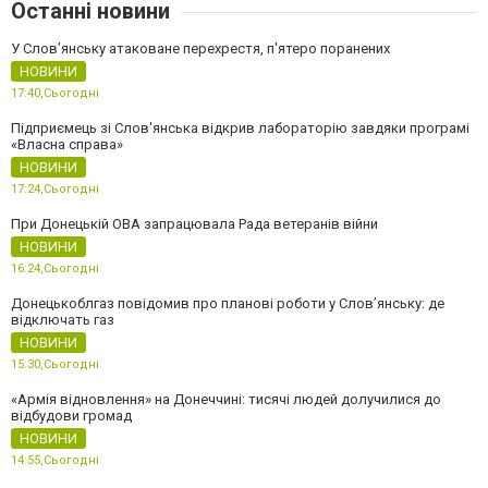
Останні новини
У Слов’янську атаковане перехрестя, п'ятеро поранених
НОВИНИ
17:40,
Сьогодні
Підприємець зі Слов'янська відкрив лабораторію завдяки програмі
«Власна справа»
НОВИНИ
17:24,
Сьогодні
При Донецькій ОВА запрацювала Рада ветеранів війни
НОВИНИ
16:24,
Сьогодні
Донецькоблгаз повідомив про планові роботи у Слов’янську: де
відключать газ
НОВИНИ
15:30,
Сьогодні
«Армія відновлення» на Донеччині: тисячі людей долучилися до
відбудови громад
НОВИНИ
14:55,
Сьогодні