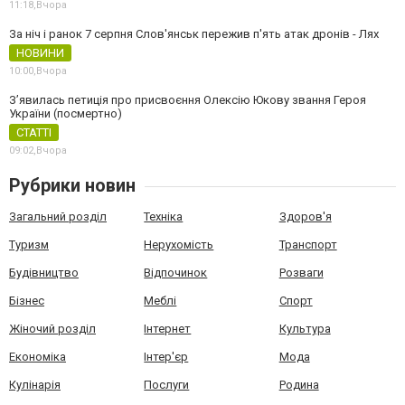
11:18,
Вчора
За ніч і ранок 7 серпня Слов'янськ пережив п'ять атак дронів - Лях
НОВИНИ
10:00,
Вчора
З’явилась петиція про присвоєння Олексію Юкову звання Героя
України (посмертно)
СТАТТІ
09:02,
Вчора
Рубрики новин
Загальний розділ
Техніка
Здоров'я
Туризм
Нерухомість
Транспорт
Будівництво
Відпочинок
Розваги
Бізнес
Меблі
Спорт
Жіночий розділ
Інтернет
Культура
Економіка
Інтер'єр
Мода
Кулінарія
Послуги
Родина