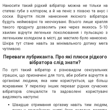
Наносити такий рідкий вібратор можна не тільки на
статеві губи з клітором, а й на пеніс з піхвою та анус і
соски. Відчуття після нанесення якісного вібратора
будуть неймовірні та неочікувані. Всього лише крапля
такого продукту дозволить уже через якихось 5-10
хвилин відчути легеньке поколювання і пульсацію з
легеньким холодком в місті, де мастило було нанесено.
Шкіра тут стане навіть за мінімального дотику мега
чутливою.
Переваги лубриканта. Про які плюси рідкого
вібратора слід знати?
По суті такий вібратор є різновидом сексуальних
іграшок, що призначені для того, аби робити відчуття в
організмі людини, яка ним користується, ще більш
яскравими. У переліку інших переваг рідких сучасних
вібраторів спеціалісти та задоволені користувачі
виділяють наступні:
Швидше отримання оргазму навіть тим людям,