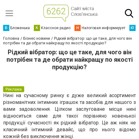
Б
Бложенька
К
Классное радио
Н
Налоговая информирует
Ю
Ю
Головна
Бізнес новини
Рідкий вібратор: що це таке, для чого він
потрібен та де обрати найкращу по якості продукцію?
Рідкий вібратор: що це таке, для чого він
потрібен та де обрати найкращу по якості
продукцію?
Реклама
Нині на сучасному ринку є дуже великий асортимент
різноманітних інтимних іграшок та засобів для нашого з
вами задоволення. Цілком заслуговане місце нині
відноситься саме для такої порівняно новенької
продукції сучасності як рідкий вібратор. Це аж ніяк не
класичний інтимний девайс, що про нього відомо
кожній без виключення жінці.