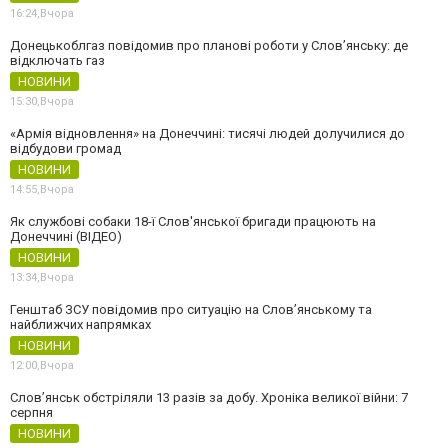
16:24,
Вчора
Донецькоблгаз повідомив про планові роботи у Слов’янську: де
відключать газ
НОВИНИ
15:30,
Вчора
«Армія відновлення» на Донеччині: тисячі людей долучилися до
відбудови громад
НОВИНИ
14:55,
Вчора
Як службові собаки 18-ї Слов'янської бригади працюють на
Донеччині (ВІДЕО)
НОВИНИ
13:34,
Вчора
Генштаб ЗСУ повідомив про ситуацію на Слов’янському та
найближчих напрямках
НОВИНИ
12:00,
Вчора
Слов’янськ обстріляли 13 разів за добу. Хроніка великої війни: 7
серпня
НОВИНИ