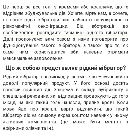
Це перш за все гелі з кремами або краплями, що їх
відрізняє збуджувальна дія. Хочете, вірте нам, а хочете,
ні, проте рідкі вібратори нині набагато популярніші за
різноманітні секс-іграшки.
Від абстракції до
особливостей: розгадайте таємниці рідкого вібратора
.
Далі пропонуємо вам разом з нами поговорити про
функціонування такого вібратора, а також про те, як
саме ним користуватися аби напевне отримати
максимальне задоволення.
Що ж собою представляє рідкий вібратор?
Рідкий вібратор, наприклад, у формі гелю – сучасний та
доволі популярний продукт. У його основі досить
простий принцип дії. Зокрема в складі лубриканту є
спеціальні речовини, які відповідно провокують до того
місця, на яке такий гель нанесли, прилив крові. Коли
мова йде про краплі, варто відзначити, що такий
вібратор діє на слизову якраз коштом наявних у ньому
активних компонентів (це може бути ментол з
ефірними оліями та ін.).