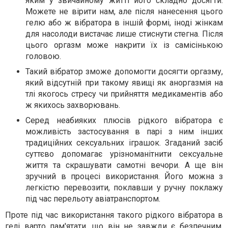
яким у звичайному житті його складно досягти.
Можете не вірити нам, але після нанесення цього
гелю або ж вібратора в іншій формі, іноді жінкам
для насолоди вистачає лише стиснути стегна. Після
цього оргазм може накрити їх із самісінькою
головою.
Такий вібратор зможе допомогти досягти оргазму,
який відсутній при такому явищі як аноргазмія на
тлі якогось стресу чи прийняття медикаментів або
ж якихось захворювань.
Серед неабияких плюсів рідкого вібратора є
можливість застосування в парі з ним інших
традиційних сексуальних іграшок. Згаданий засіб
суттєво допомагає урізноманітнити сексуальне
життя та скрашувати самотні вечори. А ще він
зручний в процесі використання. Його можна з
легкістю перевозити, поклавши у ручну поклажу
під час перельоту авіатранспортом.
Проте під час використання такого рідкого вібратора в
гелі варто пам'ятати, що він не завжди є безпечним.