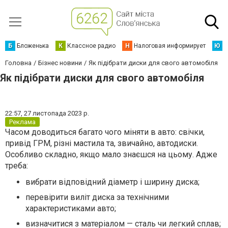
Б
Бложенька
К
Классное радио
Н
Налоговая информирует
Ю
Ю
Головна
Бізнес новини
Як підібрати диски для свого автомобіля
Як підібрати диски для свого автомобіля
22:57,
27 листопада 2023 р.
Реклама
Часом доводиться багато чого міняти в авто: свічки,
привід ГРМ, різні мастила та, звичайно, автодиски.
Особливо складно, якщо мало знаєшся на цьому. Адже
треба:
вибрати відповідний діаметр і ширину диска;
перевірити виліт диска за технічними
характеристиками авто;
визначитися з матеріалом — сталь чи легкий сплав;