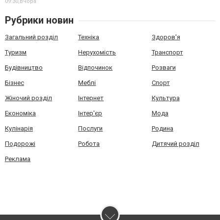
09:30,
Вчора
Рубрики новин
Загальний розділ
Техніка
Здоров'я
Туризм
Нерухомість
Транспорт
Будівництво
Відпочинок
Розваги
Бізнес
Меблі
Спорт
Жіночий розділ
Інтернет
Культура
Економіка
Інтер'єр
Мода
Кулінарія
Послуги
Родина
Подорожі
Робота
Дитячий розділ
Реклама