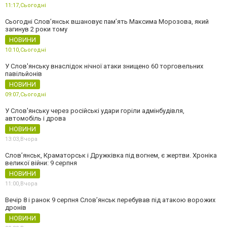
11:17,
Сьогодні
Сьогодні Слов’янськ вшановує пам’ять Максима Морозова, який
загинув 2 роки тому
НОВИНИ
10:10,
Сьогодні
У Слов'янську внаслідок нічної атаки знищено 60 торговельних
павільйонів
НОВИНИ
09:07,
Сьогодні
У Слов'янську через російські удари горіли адмінбудівля,
автомобіль і дрова
НОВИНИ
13:03,
Вчора
Слов’янськ, Краматорськ і Дружківка під вогнем, є жертви. Хроніка
великої війни: 9 серпня
НОВИНИ
11:00,
Вчора
Вечір 8 і ранок 9 серпня Слов’янськ перебував під атакою ворожих
дронів
НОВИНИ