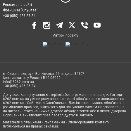
Реклама на сайті
Франшиза "CitySites"
+38 (050) 426 26 24
Автори проєкту
м. Слов’янськ, вул. Банківська, 56, індекс: 84107
Ідентифікатор у Реєстрі R40-05099
info@6262.com.ua
+38 (050) 426 26 24
Допускається цитування матеріалів без отримання попередньої згоди
6262.com.ua за умови розміщення в тексті обов'язкового посилання на
6262.com.ua - Сайт міста Слов'янська. Для інтернет-видань обов'язкове
розміщення прямого, відкритого для пошукових систем гіперпосилання
на цитовані статті не нижче другого абзацу в тексті або в якості джерела.
Порушення виняткових прав переслідується Законом.
Матеріали з плашками «Реклама» чи «Спонсорований контент»
публікуються на правах реклами.