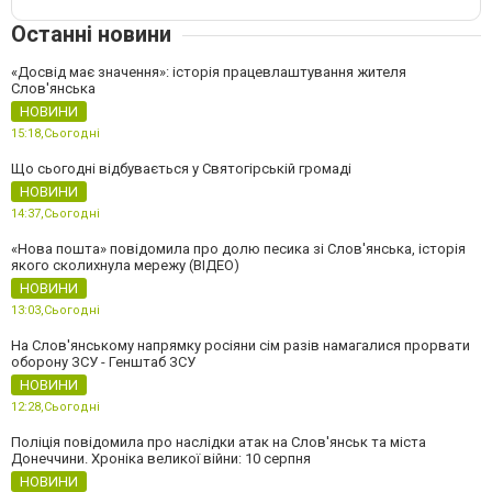
Останні новини
«Досвід має значення»: історія працевлаштування жителя
Слов'янська
НОВИНИ
15:18,
Сьогодні
Що сьогодні відбувається у Святогірській громаді
НОВИНИ
14:37,
Сьогодні
«Нова пошта» повідомила про долю песика зі Слов'янська, історія
якого сколихнула мережу (ВІДЕО)
НОВИНИ
13:03,
Сьогодні
На Слов'янському напрямку росіяни сім разів намагалися прорвати
оборону ЗСУ - Генштаб ЗСУ
НОВИНИ
12:28,
Сьогодні
Поліція повідомила про наслідки атак на Слов'янськ та міста
Донеччини. Хроніка великої війни: 10 серпня
НОВИНИ