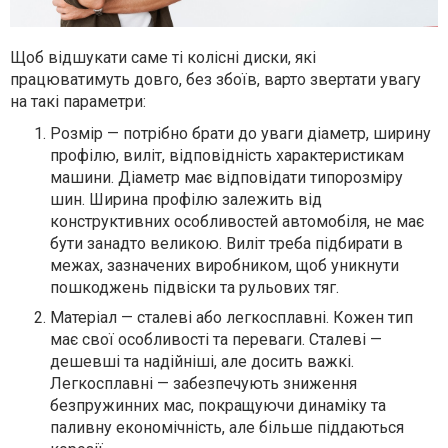
Щоб відшукати саме ті колісні диски, які
працюватимуть довго, без збоїв, варто звертати увагу
на такі параметри:
Розмір — потрібно брати до уваги діаметр, ширину
профілю, виліт, відповідність характеристикам
машини. Діаметр має відповідати типорозміру
шин. Ширина профілю залежить від
конструктивних особливостей автомобіля, не має
бути занадто великою. Виліт треба підбирати в
межах, зазначених виробником, щоб уникнути
пошкоджень підвіски та рульових тяг.
Матеріал — сталеві або легкосплавні. Кожен тип
має свої особливості та переваги. Сталеві —
дешевші та надійніші, але досить важкі.
Легкосплавні — забезпечують зниження
безпружинних мас, покращуючи динаміку та
паливну економічність, але більше піддаються