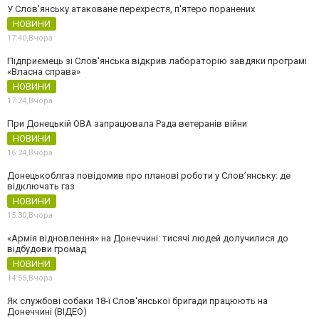
У Слов’янську атаковане перехрестя, п'ятеро поранених
НОВИНИ
17:40,
Вчора
Підприємець зі Слов'янська відкрив лабораторію завдяки програмі
«Власна справа»
НОВИНИ
17:24,
Вчора
При Донецькій ОВА запрацювала Рада ветеранів війни
НОВИНИ
16:24,
Вчора
Донецькоблгаз повідомив про планові роботи у Слов’янську: де
відключать газ
НОВИНИ
15:30,
Вчора
«Армія відновлення» на Донеччині: тисячі людей долучилися до
відбудови громад
НОВИНИ
14:55,
Вчора
Як службові собаки 18-ї Слов'янської бригади працюють на
Донеччині (ВІДЕО)