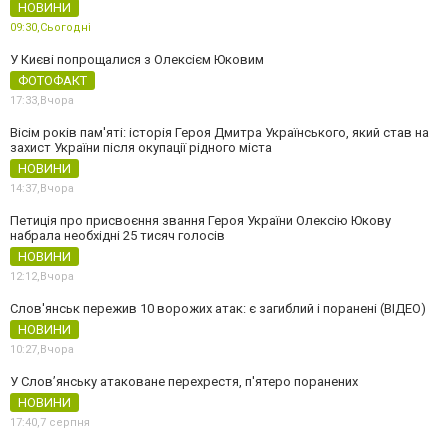
НОВИНИ
09:30,
Сьогодні
У Києві попрощалися з Олексієм Юковим
ФОТОФАКТ
17:33,
Вчора
Вісім років пам'яті: історія Героя Дмитра Українського, який став на
захист України після окупації рідного міста
НОВИНИ
14:37,
Вчора
Петиція про присвоєння звання Героя України Олексію Юкову
набрала необхідні 25 тисяч голосів
НОВИНИ
12:12,
Вчора
Слов'янськ пережив 10 ворожих атак: є загиблий і поранені (ВІДЕО)
НОВИНИ
10:27,
Вчора
У Слов’янську атаковане перехрестя, п'ятеро поранених
НОВИНИ
17:40,
7 серпня