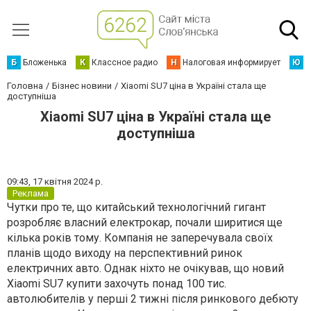
Б
Бложенька
К
Классное радио
Н
Налоговая информирует
Ю
Ю
Головна
Бізнес новини
Xiaomi SU7 ціна в Україні стала ще
доступніша
Xiaomi SU7 ціна в Україні стала ще
доступніша
09:43,
17 квітня 2024 р.
Реклама
Чутки про те, що китайський технологічний гигант
розробляє власний електрокар, почали ширитися ще
кілька років тому. Компанія не заперечувала своїх
планів щодо виходу на перспективний ринок
електричних авто. Однак ніхто не очікував, що новий
Xiaomi SU7 купити захочуть понад 100 тис.
автолюбителів у перші 2 тижні після ринкового дебюту