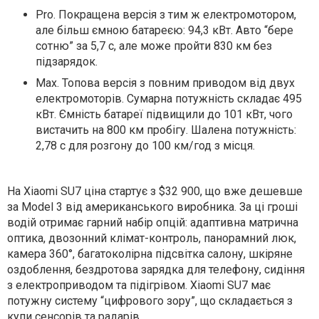
Pro. Покращена версія з тим ж електромотором,
але більш ємною батареєю: 94,3 кВт. Авто “бере
сотню” за 5,7 с, але може пройти 830 км без
підзарядок.
Max. Топова версія з повним приводом від двух
електромоторів. Сумарна потужність складає 495
кВт. Ємність батареї підвищили до 101 кВт, чого
вистачить на 800 км пробігу. Шалена потужність:
2,78 с для розгону до 100 км/год з місця.
На Xiaomi SU7 ціна стартує з $32 900, що вже дешевше
за Model 3 від американського виробника. За ці гроші
водій отримає гарний набір опцій: адаптивна матрична
оптика, двозонний клімат-контроль, панорамний люк,
камера 360°, багатоколірна підсвітка салону, шкіряне
оздоблення, бездротова зарядка для телефону, сидіння
з електроприводом та підігрівом. Xiaomi SU7 має
потужну систему “цифрового зору”, що складається з
купи сенсорів та радарів.