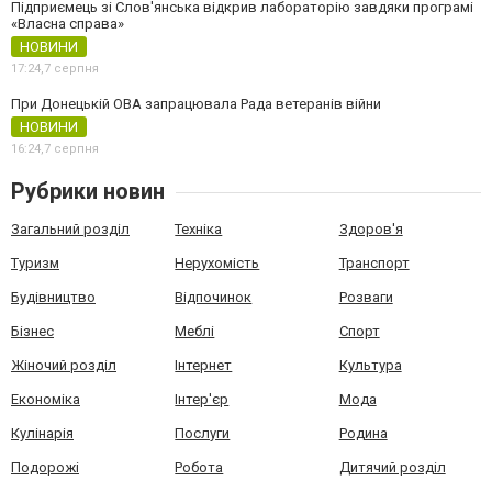
Підприємець зі Слов'янська відкрив лабораторію завдяки програмі
«Власна справа»
НОВИНИ
17:24,
7 серпня
При Донецькій ОВА запрацювала Рада ветеранів війни
НОВИНИ
16:24,
7 серпня
Рубрики новин
Загальний розділ
Техніка
Здоров'я
Туризм
Нерухомість
Транспорт
Будівництво
Відпочинок
Розваги
Бізнес
Меблі
Спорт
Жіночий розділ
Інтернет
Культура
Економіка
Інтер'єр
Мода
Кулінарія
Послуги
Родина
Подорожі
Робота
Дитячий розділ