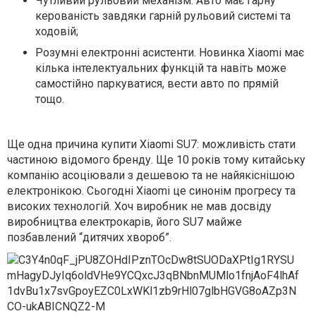
Чутливий рульовий механізм. Авто має гарну
керованість завдяки гарній рульовий системі та
ходовій;
Розумні електронні асистенти. Новинка Xiaomi має
кілька інтелектуальних функцій та навіть може
самостійно паркуватися, вести авто по прямій
тощо.
Ще одна причина купити Xiaomi SU7: можливість стати
частиною відомого бренду. Ще 10 років тому китайську
компанію асоціювали з дешевою та не найякіснішою
електронікою. Сьогодні Xiaomi це синонім прогресу та
високих технологій. Хоч виробник не мав досвіду
виробництва електрокарів, його SU7 майже
позбавлений “дитячих хвороб”.