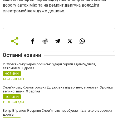
дорогу автохімію та на ремонт двигуна володіти
електромобілем дуже дешево.
Останні новини
У Слов'янську через російські удари горіли адмінбудівля,
автомобіль і дрова
НОВИНИ
13:03,
Сьогодні
Слов’янськ, Краматорськ і Дружківка під вогнем, є жертви. Хроніка
великої війни: 9 серпня
НОВИНИ
11:00,
Сьогодні
Вечір 8 і ранок 9 серпня Слов’янськ перебував під атакою ворожих
дронів