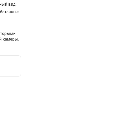
ный вид;
аботанные
которыми
й камеры,