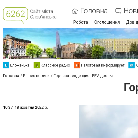
Головна
Нов
Робота
Оголошення
Дові
Б
Бложенька
К
Классное радио
Н
Налоговая информирует
Ю
Ю
Головна
Бізнес новини
Горячая тенденция : FPV-дроны
Го
1
0
:
3
7
,
1
8
ж
о
в
т
н
я
2
0
2
2
р
.