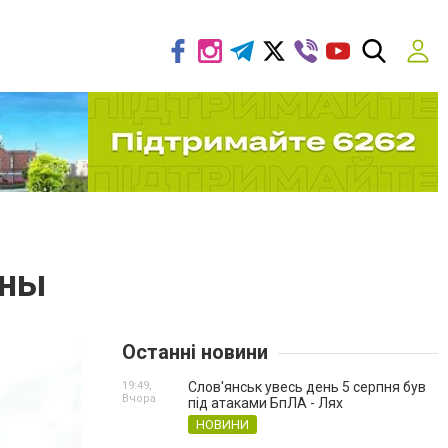
оны
Останні новини
19:49,
Слов'янськ увесь день 5 серпня був
Вчора
під атаками БпЛА - Лях
НОВИНИ