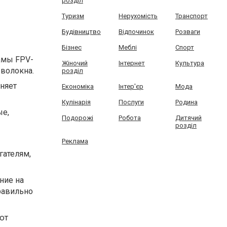
розділ
Туризм
Нерухомість
Транспорт
Будівництво
Відпочинок
Розваги
Бізнес
Меблі
Спорт
амы FPV-
Жіночий
Інтернет
Культура
 волокна.
розділ
няет
Економіка
Інтер'єр
Мода
Кулінарія
Послуги
Родина
ые,
Подорожі
Робота
Дитячий
розділ
Реклама
гателям,
ние на
равильно
ют