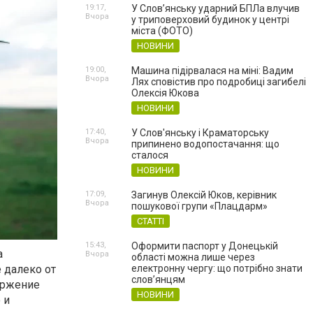
19:17,
У Слов’янську ударний БПЛа влучив
Вчора
у триповерховий будинок у центрі
міста (ФОТО)
НОВИНИ
19:00,
Машина підірвалася на міні: Вадим
Вчора
Лях сповістив про подробиці загибелі
Олексія Юкова
НОВИНИ
17:40,
У Слов'янську і Краматорську
Вчора
припинено водопостачання: що
сталося
НОВИНИ
17:09,
Загинув Олексій Юков, керівник
Вчора
пошукової групи «Плацдарм»
СТАТТІ
15:43,
Оформити паспорт у Донецькій
а
Вчора
області можна лише через
 далеко от
електронну чергу: що потрібно знати
слов’янцям
вержение
НОВИНИ
 и