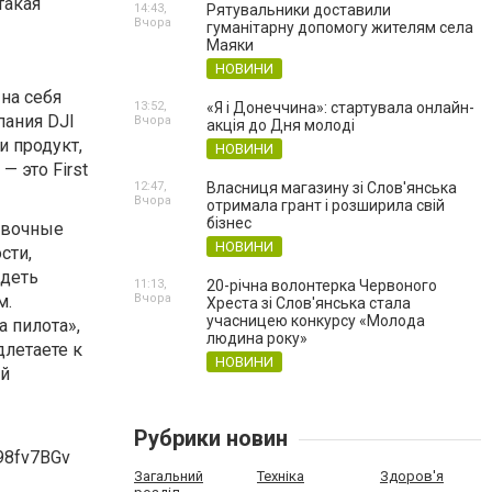
такая
14:43,
Рятувальники доставили
Вчора
гуманітарну допомогу жителям села
Маяки
НОВИНИ
на себя
13:52,
«Я і Донеччина»: стартувала онлайн-
пания DJI
Вчора
акція до Дня молоді
и продукт,
НОВИНИ
 это First
12:47,
Власниця магазину зі Слов'янська
Вчора
отримала грант і розширила свій
бізнес
овочные
НОВИНИ
сти,
идеть
11:13,
20-річна волонтерка Червоного
м.
Вчора
Хреста зі Слов'янська стала
учасницею конкурсу «Молода
 пилота»,
людина року»
длетаете к
НОВИНИ
ой
Рубрики новин
Загальний
Техніка
Здоров'я