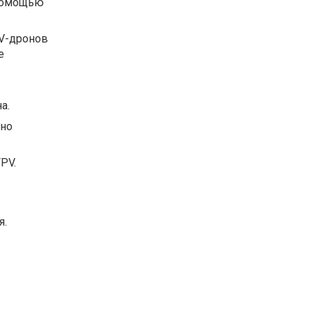
 помощью
PV-дронов
е
а.
чно
PV.
я.