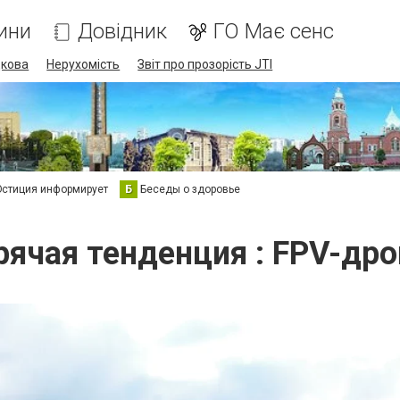
ини
Довідник
ГО Має сенс
дкова
Нерухомість
Звіт про прозорість JTI
стиция информирует
Б
Беседы о здоровье
рячая тенденция : FPV-др