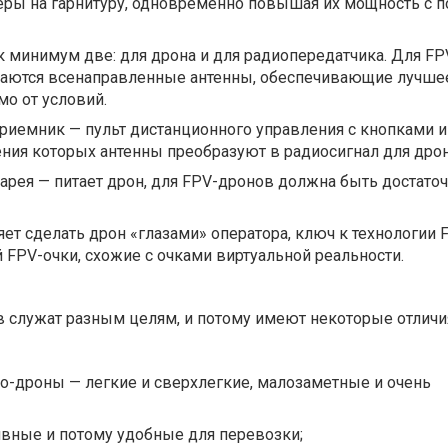
еры на гарнитуру, одновременно повышая их мощность с
к минимум две: для дрона и для радиопередатчика. Для F
аются всенаправленные антенны, обеспечивающие лучше
мо от условий.
риемник — пульт дистанционного управления с кнопками и
ния которых антенны преобразуют в радиосигнал для дрон
арея — питает дрон, для FPV-дронов должна быть достато
яет сделать дрон «глазами» оператора, ключ к технологии F
 FPV-очки, схожие с очками виртуальной реальности.
 служат разным целям, и потому имеют некоторые отличи
о-дроны — легкие и сверхлегкие, малозаметные и очень
ивные и потому удобные для перевозки;