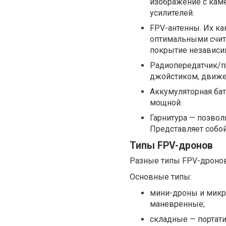
изображение с кам
усилителей.
FPV-антенны. Их ка
оптимальными счит
покрытие независи
Радиопередатчик/п
джойстиком, движе
Аккумуляторная бат
мощной.
Гарнитура — позвол
Представляет собой
Типы FPV-дронов
Разные типы FPV-дронов
Основные типы:
мини-дроны и микр
маневренные;
складные — портат