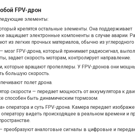
обой FPV-дрон
следующие элементы:
который крепятся остальные элементы. Она поддерживает
кже защищает электронные компоненты в случае аварии. Р
ют из легких прочных материалов, обычно из углеродного
— мозг FPV-дрона, который принимает радиосигнал, выпол
ы, задает скорость моторам, контролирует направление.
и, которые вращают пропеллеры. У FPV-дронов они мощн
ть большую скорость.
печивают полет дрона.
тор скорости — передает мощность от аккумулятора к дви
кже способен быть динамическим тормозом.
а» оператора и суть FPV-дрона. Камера передает изображе
я оператору видеть происходящее в реальном времени и п
пространстве.
— преобразуют аналоговые сигналы в цифровые и переда