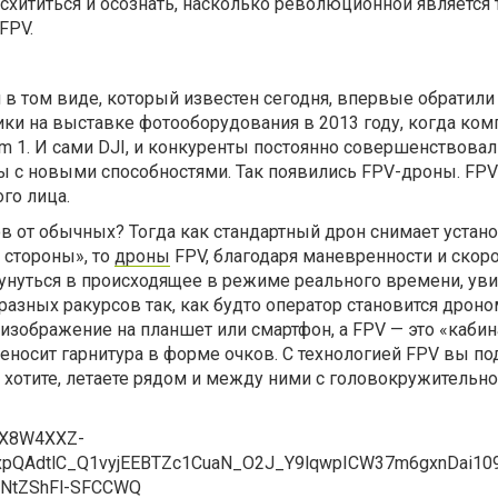
схититься и осознать, насколько революционной является 
 FPV.
 том виде, который известен сегодня, впервые обратили 
ки на выставке фотооборудования в 2013 году, когда ком
m 1. И сами DJI, и конкуренты постоянно совершенствовал
 с новыми способностями. Так появились FPV-дроны. FPV —
ого лица.
в от обычных? Тогда как стандартный дрон снимает устан
 стороны», то
дроны
FPV, благодаря маневренности и скоро
унуться в происходящее в режиме реального времени, ув
 разных ракурсов так, как будто оператор становится дроно
зображение на планшет или смартфон, а FPV — это «кабина
еносит гарнитура в форме очков. С технологией FPV вы по
к хотите, летаете рядом и между ними с головокружительн