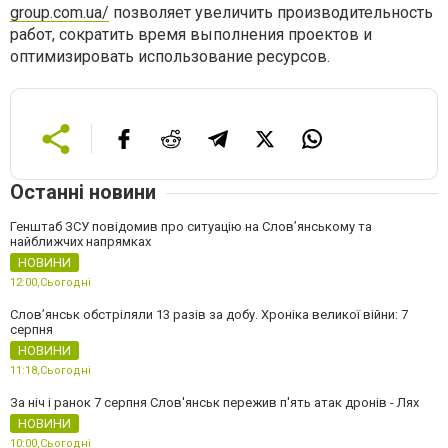
group.com.ua/
позволяет увеличить производительность
работ, сократить время выполнения проектов и
оптимизировать использование ресурсов.
Останні новини
Генштаб ЗСУ повідомив про ситуацію на Слов’янському та
найближчих напрямках
НОВИНИ
12:00,
Сьогодні
Слов’янськ обстріляли 13 разів за добу. Хроніка великої війни: 7
серпня
НОВИНИ
11:18,
Сьогодні
За ніч і ранок 7 серпня Слов'янськ пережив п'ять атак дронів - Лях
НОВИНИ
10:00,
Сьогодні