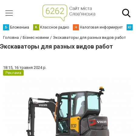
Б
Бложенька
К
Классное радио
Н
Налоговая информирует
Ю
Ю
Головна
Бізнес новини
Экскаваторы для разных видов работ
Экскаваторы для разных видов работ
18:15,
16 травня 2024 р.
Реклама