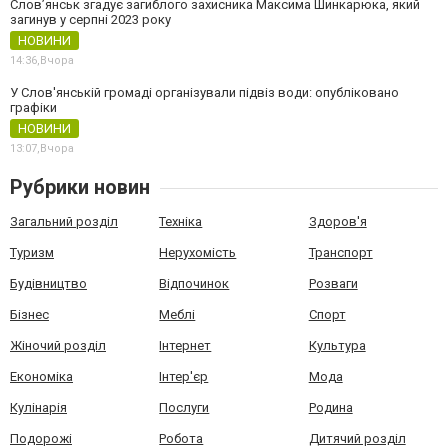
Слов’янськ згадує загиблого захисника Максима Шинкарюка, який
загинув у серпні 2023 року
НОВИНИ
14:36,
Вчора
У Слов'янській громаді організували підвіз води: опубліковано
графіки
НОВИНИ
13:07,
Вчора
Рубрики новин
Загальний розділ
Техніка
Здоров'я
Туризм
Нерухомість
Транспорт
Будівництво
Відпочинок
Розваги
Бізнес
Меблі
Спорт
Жіночий розділ
Інтернет
Культура
Економіка
Інтер'єр
Мода
Кулінарія
Послуги
Родина
Подорожі
Робота
Дитячий розділ