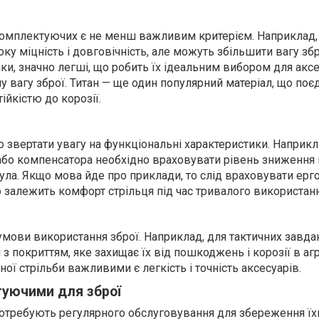
омплектуючих є не менш важливим критерієм. Наприклад, 
ку міцність і довговічність, але можуть збільшити вагу збр
ки, значно легші, що робить їх ідеальним вибором для аксес
 вагу зброї. Титан — ще один популярний матеріал, що поє
ійкістю до корозії.
 звертати увагу на функціональні характеристики. Наприкл
або компенсатора необхідно враховувати рівень зниження в
ла. Якщо мова йде про приклади, то слід враховувати ерго
о залежить комфорт стрільця під час тривалого використанн
умови використання зброї. Наприклад, для тактичних завда
і з покриттям, яке захищає їх від пошкоджень і корозії в а
ої стрільби важливими є легкість і точність аксесуарів.
туючими для зброї
отребують регулярного обслуговування для збереження їх