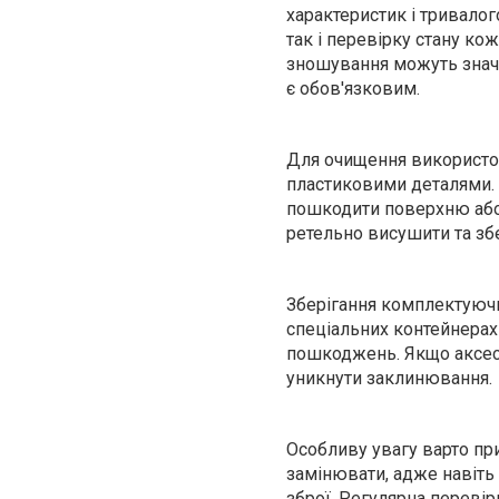
характеристик і тривало
так і перевірку стану ко
зношування можуть значн
є обов'язковим.
Для очищення використов
пластиковими деталями. 
пошкодити поверхню або 
ретельно висушити та збе
Зберігання комплектуючи
спеціальних контейнерах 
пошкоджень. Якщо аксесу
уникнути заклинювання.
Особливу увагу варто пр
замінювати, адже навіть
зброї. Регулярна переві