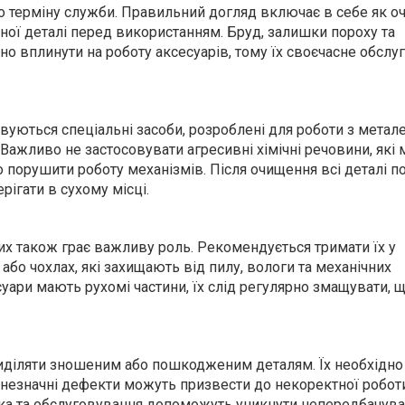
го терміну служби. Правильний догляд включає в себе як о
жної деталі перед використанням. Бруд, залишки пороху та
о вплинути на роботу аксесуарів, тому їх своєчасне обслу
уються спеціальні засоби, розроблені для роботи з метал
Важливо не застосовувати агресивні хімічні речовини, які
порушити роботу механізмів. Після очищення всі деталі п
рігати в сухому місці.
х також грає важливу роль. Рекомендується тримати їх у
або чохлах, які захищають від пилу, вологи та механічних
ари мають рухомі частини, їх слід регулярно змащувати, 
иділяти зношеним або пошкодженим деталям. Їх необхідно
 незначні дефекти можуть призвести до некоректної роботи
рка та обслуговування допоможуть уникнути непередбачув