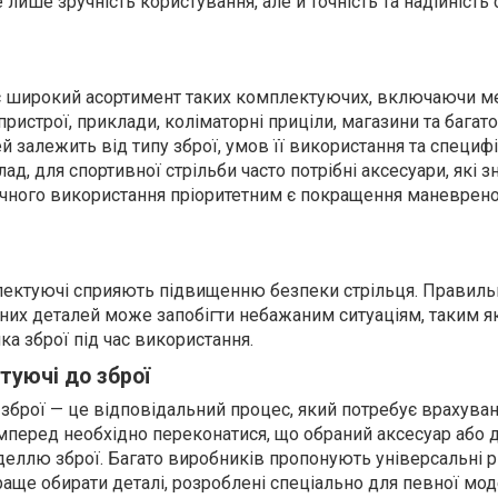
лише зручність користування, але й точність та надійність 
є широкий асортимент таких комплектуючих, включаючи м
пристрої, приклади, коліматорні приціли, магазини та багато
й залежить від типу зброї, умов її використання та специф
ад, для спортивної стрільби часто потрібні аксесуари, які 
тичного використання пріоритетним є покращення маневрено
плектуючі сприяють підвищенню безпеки стрільця. Правиль
их деталей може запобігти небажаним ситуаціям, таким я
а зброї під час використання.
туючі до зброї
зброї — це відповідальний процес, який потребує врахуван
мперед необхідно переконатися, що обраний аксесуар або 
деллю зброї. Багато виробників пропонують універсальні р
аще обирати деталі, розроблені спеціально для певної мод