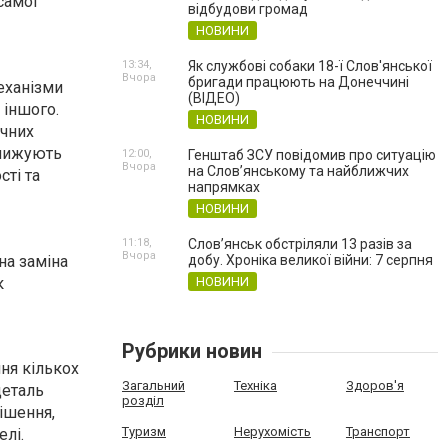
самої
відбудови громад
НОВИНИ
13:34,
Як службові собаки 18-ї Слов'янської
Вчора
бригади працюють на Донеччині
еханізми
(ВІДЕО)
 іншого.
НОВИНИ
ічних
знижують
12:00,
Генштаб ЗСУ повідомив про ситуацію
Вчора
на Слов’янському та найближчих
сті та
напрямках
НОВИНИ
11:18,
Слов’янськ обстріляли 13 разів за
Вчора
на заміна
добу. Хроніка великої війни: 7 серпня
к
НОВИНИ
Рубрики новин
ня кількох
Загальний
Техніка
Здоров'я
деталь
розділ
ішення,
Туризм
Нерухомість
Транспорт
елі.