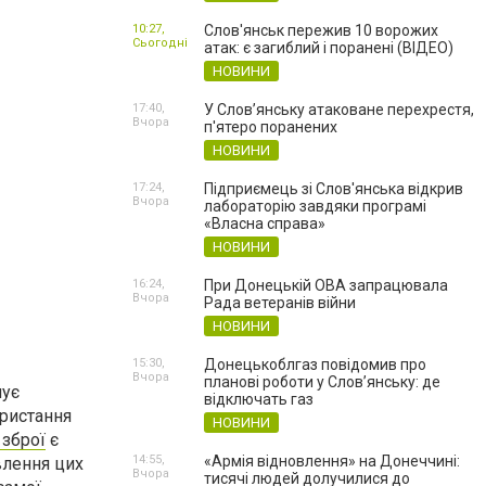
10:27,
Слов'янськ пережив 10 ворожих
Сьогодні
атак: є загиблий і поранені (ВІДЕО)
НОВИНИ
17:40,
У Слов’янську атаковане перехрестя,
Вчора
п'ятеро поранених
НОВИНИ
17:24,
Підприємець зі Слов'янська відкрив
Вчора
лабораторію завдяки програмі
«Власна справа»
НОВИНИ
16:24,
При Донецькій ОВА запрацювала
Вчора
Рада ветеранів війни
НОВИНИ
15:30,
Донецькоблгаз повідомив про
Вчора
планові роботи у Слов’янську: де
нує
відключать газ
ористання
НОВИНИ
 зброї
є
14:55,
«Армія відновлення» на Донеччині:
влення цих
Вчора
тисячі людей долучилися до