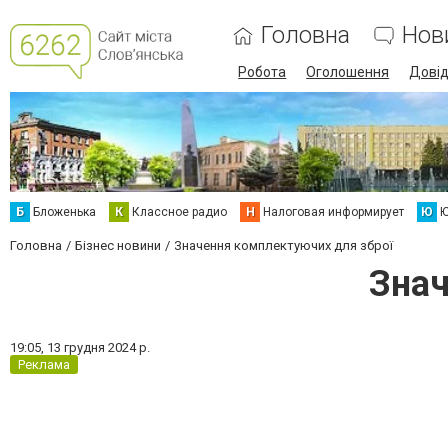
Головна
Нов
Робота
Оголошення
Дові
Б
Бложенька
К
Классное радио
Н
Налоговая информирует
Ю
Ю
Головна
Бізнес новини
Значення комплектуючих для зброї
Знач
19:05,
13 грудня 2024 р.
Реклама