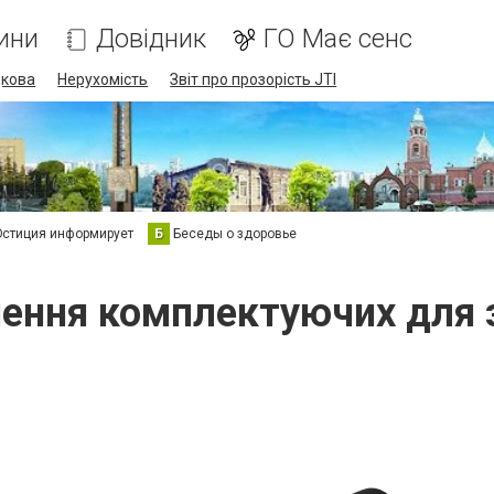
ини
Довідник
ГО Має сенс
дкова
Нерухомість
Звіт про прозорість JTI
стиция информирует
Б
Беседы о здоровье
ення комплектуючих для 