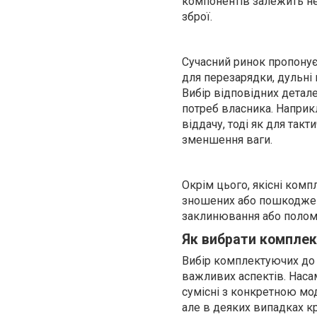
компонентів залежить не 
зброї.
Сучасний ринок пропону
для перезарядки, дульні 
Вибір відповідних детале
потреб власника. Наприкл
віддачу, тоді як для так
зменшення ваги.
Окрім цього, якісні ком
зношених або пошкоджен
заклинювання або поломк
Як вибрати комплек
Вибір комплектуючих до 
важливих аспектів. Наса
сумісні з конкретною мо
але в деяких випадках кр