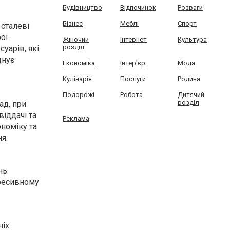
Будівництво
Відпочинок
Розваги
Бізнес
Меблі
Спорт
сталеві
ої.
Жіночий
Інтернет
Культура
розділ
уарів, які
днує
Економіка
Інтер'єр
Мода
Кулінарія
Послуги
Родина
Подорожі
Робота
Дитячий
розділ
ад, при
іддачі та
Реклама
номіку та
я.
нь
гресивному
ніх