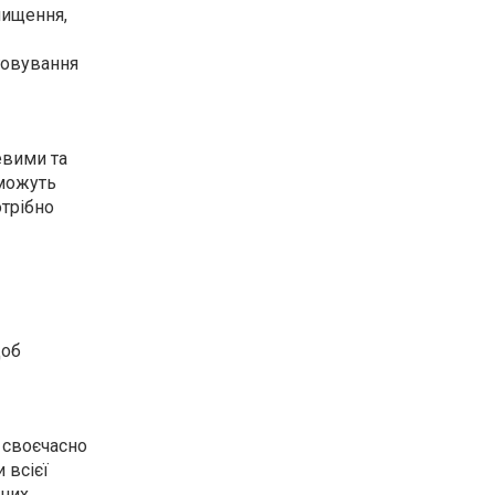
чищення,
говування
евими та
 можуть
отрібно
щоб
 своєчасно
 всієї
аних