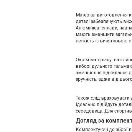
Матеріал виготовлення к
деталі забезпечують висо
Алюмінієві сплави, навпа
мають зменшити загальну
легкість із винятковою ст
Окрім матеріалу, важливо
виборі дульного гальма 
зменшення підкидання ду
зручність, адже від цьог
Також слід враховувати 
ідеально підійдуть детал
середовищі. Для спортивн
Догляд за комплек
Комплектуючі до зброї п