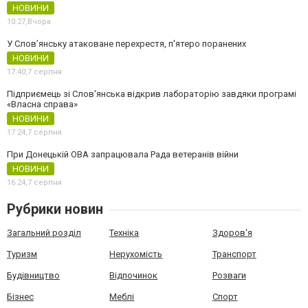
НОВИНИ
10:27,
Вчора
У Слов’янську атаковане перехрестя, п'ятеро поранених
НОВИНИ
17:40,
7 серпня
Підприємець зі Слов'янська відкрив лабораторію завдяки програмі
«Власна справа»
НОВИНИ
17:24,
7 серпня
При Донецькій ОВА запрацювала Рада ветеранів війни
НОВИНИ
16:24,
7 серпня
Рубрики новин
Загальний розділ
Техніка
Здоров'я
Туризм
Нерухомість
Транспорт
Будівництво
Відпочинок
Розваги
Бізнес
Меблі
Спорт