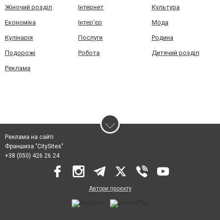
Жіночий розділ
Інтернет
Культура
Економіка
Інтер'єр
Мода
Кулінарія
Послуги
Родина
Подорожі
Робота
Дитячий розділ
Реклама
Реклама на сайті
Франшиза "CitySites"
+38 (050) 426 26 24
Автори проєкту