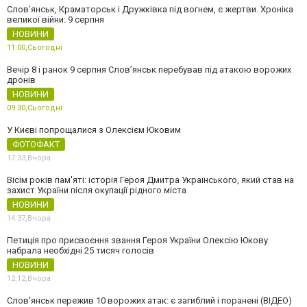
Слов’янськ, Краматорськ і Дружківка під вогнем, є жертви. Хроніка
великої війни: 9 серпня
НОВИНИ
11:00,
Сьогодні
Вечір 8 і ранок 9 серпня Слов’янськ перебував під атакою ворожих
дронів
НОВИНИ
09:30,
Сьогодні
У Києві попрощалися з Олексієм Юковим
ФОТОФАКТ
17:33,
Вчора
Вісім років пам'яті: історія Героя Дмитра Українського, який став на
захист України після окупації рідного міста
НОВИНИ
14:37,
Вчора
Петиція про присвоєння звання Героя України Олексію Юкову
набрала необхідні 25 тисяч голосів
НОВИНИ
12:12,
Вчора
Слов'янськ пережив 10 ворожих атак: є загиблий і поранені (ВІДЕО)