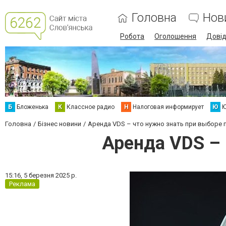
Головна
Нов
Робота
Оголошення
Дові
Б
Бложенька
К
Классное радио
Н
Налоговая информирует
Ю
Ю
Головна
Бізнес новини
Аренда VDS – что нужно знать при выборе
Аренда VDS – 
15:16,
5 березня 2025 р.
Реклама