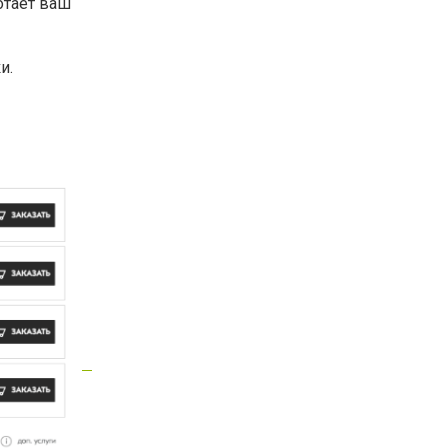
отает ваш
и.