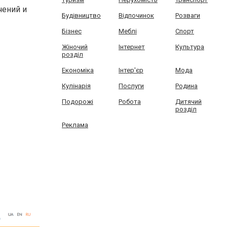
чений и
Будівництво
Відпочинок
Розваги
Бізнес
Меблі
Спорт
Жіночий
Інтернет
Культура
розділ
Економіка
Інтер'єр
Мода
Кулінарія
Послуги
Родина
Подорожі
Робота
Дитячий
розділ
Реклама