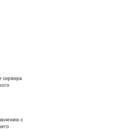
е сервера
кого
равнению с
шего