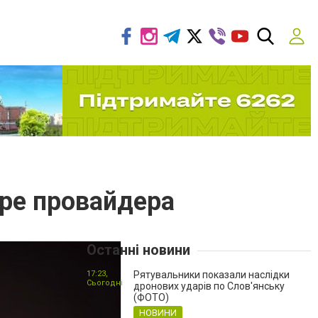
оре провайдера
Останні новини
17:23,
Рятувальники показали наслідки
Сьогодні
дронових ударів по Слов'янську
(ФОТО)
НОВИНИ