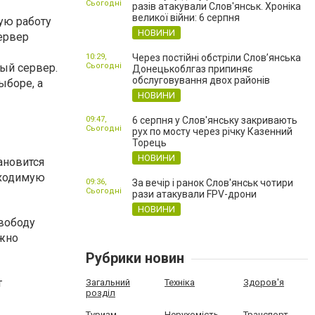
Сьогодні
разів атакували Слов'янськ. Хроніка
великої війни: 6 серпня
ую работу
НОВИНИ
ервер
10:29,
Через постійні обстріли Слов’янська
ный сервер.
Сьогодні
Донецькоблгаз припиняє
обслуговування двох районів
ыборе, а
НОВИНИ
09:47,
6 серпня у Слов'янську закривають
Сьогодні
рух по мосту через річку Казенний
Торець
НОВИНИ
ановится
бходимую
09:36,
За вечір і ранок Слов'янськ чотири
Сьогодні
рази атакували FPV-дрони
НОВИНИ
свободу
ужно
Рубрики новин
т
Загальний
Техніка
Здоров'я
розділ
Туризм
Нерухомість
Транспорт