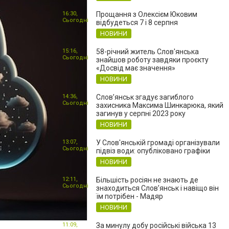
16:30,
Прощання з Олексієм Юковим
Сьогодні
відбудеться 7 і 8 серпня
НОВИНИ
15:16,
58-річний житель Слов'янська
Сьогодні
знайшов роботу завдяки проєкту
«Досвід має значення»
НОВИНИ
14:36,
Слов’янськ згадує загиблого
Сьогодні
захисника Максима Шинкарюка, який
загинув у серпні 2023 року
НОВИНИ
13:07,
У Слов'янській громаді організували
Сьогодні
підвіз води: опубліковано графіки
НОВИНИ
12:11,
Більшість росіян не знають де
Сьогодні
знаходиться Слов’янськ і навіщо він
їм потрібен - Мадяр
НОВИНИ
11:09,
За минулу добу російські війська 13