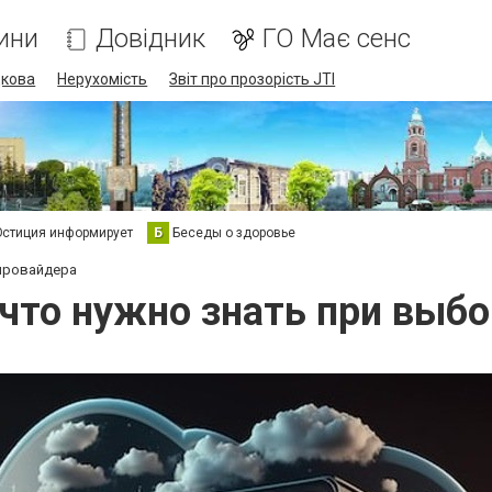
ини
Довідник
ГО Має сенс
дкова
Нерухомість
Звіт про прозорість JTI
стиция информирует
Б
Беседы о здоровье
 провайдера
что нужно знать при выб