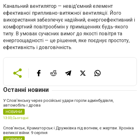
Канальний вентилятор — невід'ємний елемент
ефективної припливно-витяжної вентиляції. Його
використання забезпечує надійний, енергоефективний і
комфортний повітрообмін у приміщеннях будь-якого
типу. В умовах сучасних вимог до якості повітря та
енергоощадності — це рішення, яке поєднує простоту,
ефективність і довговічність.
Останні новини
У Слов'янську через російські удари горіли адмінбудівля,
автомобіль і дрова
НОВИНИ
13:03,
Сьогодні
Слов’янськ, Краматорськ і Дружківка під вогнем, є жертви. Хроніка
великої війни: 9 серпня
НОВИНИ