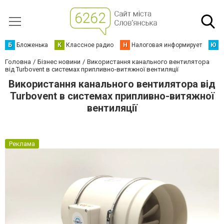
Б
Бложенька
К
Классное радио
Н
Налоговая информирует
Ю
Ю
Головна
Бізнес новини
Використання канального вентилятора
від Turbovent в системах припливно-витяжної вентиляції
Використання канального вентилятора від
Turbovent в системах припливно-витяжної
вентиляції
Реклама