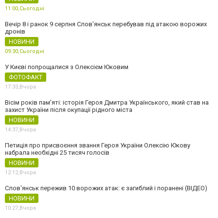
11:00,
Сьогодні
Вечір 8 і ранок 9 серпня Слов’янськ перебував під атакою ворожих
дронів
НОВИНИ
09:30,
Сьогодні
У Києві попрощалися з Олексієм Юковим
ФОТОФАКТ
17:33,
Вчора
Вісім років пам'яті: історія Героя Дмитра Українського, який став на
захист України після окупації рідного міста
НОВИНИ
14:37,
Вчора
Петиція про присвоєння звання Героя України Олексію Юкову
набрала необхідні 25 тисяч голосів
НОВИНИ
12:12,
Вчора
Слов'янськ пережив 10 ворожих атак: є загиблий і поранені (ВІДЕО)
НОВИНИ
10:27,
Вчора