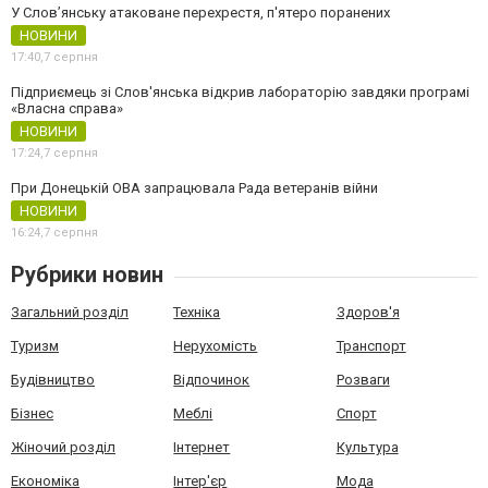
У Слов’янську атаковане перехрестя, п'ятеро поранених
НОВИНИ
17:40,
7 серпня
Підприємець зі Слов'янська відкрив лабораторію завдяки програмі
«Власна справа»
НОВИНИ
17:24,
7 серпня
При Донецькій ОВА запрацювала Рада ветеранів війни
НОВИНИ
16:24,
7 серпня
Рубрики новин
Загальний розділ
Техніка
Здоров'я
Туризм
Нерухомість
Транспорт
Будівництво
Відпочинок
Розваги
Бізнес
Меблі
Спорт
Жіночий розділ
Інтернет
Культура
Економіка
Інтер'єр
Мода