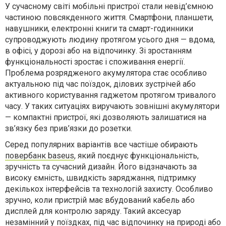
У сучасному світі мобільні пристрої стали невід’ємною
частиною повсякденного життя. Смартфони, планшети,
навушники, електронні книги та смарт-годинники
супроводжують людину протягом усього дня — вдома,
в офісі, у дорозі або на відпочинку. Зі зростанням
функціональності зростає і споживання енергії.
Проблема розрядженого акумулятора стає особливо
актуальною під час поїздок, ділових зустрічей або
активного користування гаджетом протягом тривалого
часу. У таких ситуаціях виручають зовнішні акумулятори
— компактні пристрої, які дозволяють залишатися на
зв’язку без прив’язки до розетки.
Серед популярних варіантів все частіше обирають
повербанк baseus
, який поєднує функціональність,
зручність та сучасний дизайн. Його відзначають за
високу ємність, швидкість заряджання, підтримку
декількох інтерфейсів та технологій захисту. Особливо
зручно, коли пристрій має вбудований кабель або
дисплей для контролю заряду. Такий аксесуар
незамінний у поїздках, під час відпочинку на природі або