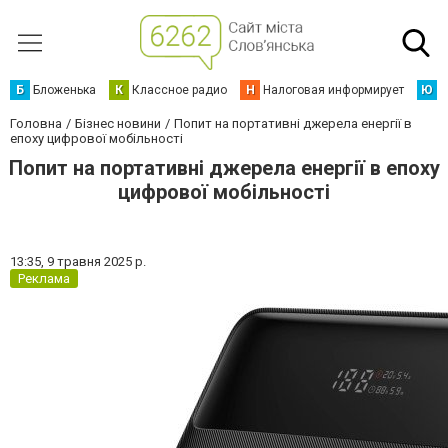
Б
Бложенька
К
Классное радио
Н
Налоговая информирует
Ю
Ю
Головна
Бізнес новини
Попит на портативні джерела енергії в
епоху цифрової мобільності
Попит на портативні джерела енергії в епоху
цифрової мобільності
13:35,
9 травня 2025 р.
Реклама