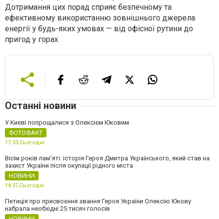
Дотримання цих порад сприяє безпечному та
ефективному використанню зовнішнього джерела
енергії у будь-яких умовах — від офісної рутини до
пригод у горах.
Останні новини
У Києві попрощалися з Олексієм Юковим
ФОТОФАКТ
17:33,
Сьогодні
Вісім років пам'яті: історія Героя Дмитра Українського, який став на
захист України після окупації рідного міста
НОВИНИ
14:37,
Сьогодні
Петиція про присвоєння звання Героя України Олексію Юкову
набрала необхідні 25 тисяч голосів
НОВИНИ