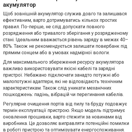
акумулятор
Щоб зовнішній акумулятор служив довго та залишався
ефективним, варто дотримуватись кількох простих
правил. По-перше, не слід допускати повного
розрядження або тривалого зберігання у розрядженому
стані. Ідеальним вважається рівень заряду в межах 40–
80%. Також не рекомендується залишати повербанк під
прямим сонцем або в умовах надмірної вологи.
Для максимального збереження ресурсу акумулятора
важливо використовувати якісні кабелі та зарядні
пристрої. Небажано підключати занадто потужні або
малопотужні адаптери, які не відповідають технічним
характеристикам. Також слід уникати механічних
пошкоджень: падінь, вібрацій чи перегинання кабелів.
Регулярне очищення портів від пилу та бруду подовжує
термін експлуатації пристрою. Якщо модель підтримує
оновлення прошивки, варто стежити за новинами від
виробника. Це дозволяє виправляти потенційні помилки
в роботі пристрою та оптимізувати енергоспоживання.