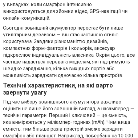
у випадках, коли смартфон інтенсивно
використовується для зйомки відео, GPS-навігації чи
онлайн-комунікацій.
Сьогодні зовнішній акумулятор перестає бути лише
утилітарним девайсом — він стає частиною стилю
користувача. Завдяки різноманіттю дизайнів,
компактних форм-факторів і кольорів, аксесуар
підкреслює індивідуальність власника. Окрім цього, все
частіше надається перевага моделям, які підтримують
швидке заряджання, кілька вихідних портів або
можливість заряджати одночасно кілька пристроїв.
Технічні характеристики, на які варто
звернути увагу
Під час вибору зовнішнього акумулятора важливо
оцінити не лише його зовнішній вигляд, а насамперед —
технічні параметри. Перший і ключовий — це ємність,
яка вимірюється у міліампер-годинах (mAh). Чим вища
ємність, тим більше разів пристрій зможе зарядити
смартфон або планшет. Наприклад, повербанк на 10 000