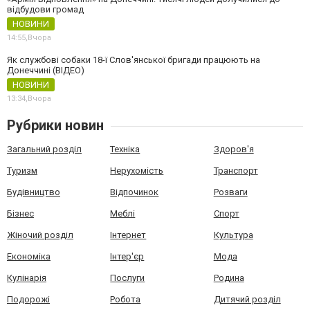
відбудови громад
НОВИНИ
14:55,
Вчора
Як службові собаки 18-ї Слов'янської бригади працюють на
Донеччині (ВІДЕО)
НОВИНИ
13:34,
Вчора
Рубрики новин
Загальний розділ
Техніка
Здоров'я
Туризм
Нерухомість
Транспорт
Будівництво
Відпочинок
Розваги
Бізнес
Меблі
Спорт
Жіночий розділ
Інтернет
Культура
Економіка
Інтер'єр
Мода
Кулінарія
Послуги
Родина
Подорожі
Робота
Дитячий розділ