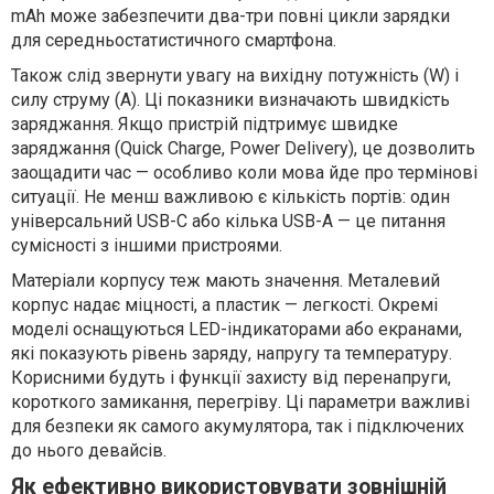
mAh може забезпечити два-три повні цикли зарядки
для середньостатистичного смартфона.
Також слід звернути увагу на вихідну потужність (W) і
силу струму (A). Ці показники визначають швидкість
заряджання. Якщо пристрій підтримує швидке
заряджання (Quick Charge, Power Delivery), це дозволить
заощадити час — особливо коли мова йде про термінові
ситуації. Не менш важливою є кількість портів: один
універсальний USB-C або кілька USB-A — це питання
сумісності з іншими пристроями.
Матеріали корпусу теж мають значення. Металевий
корпус надає міцності, а пластик — легкості. Окремі
моделі оснащуються LED-індикаторами або екранами,
які показують рівень заряду, напругу та температуру.
Корисними будуть і функції захисту від перенапруги,
короткого замикання, перегріву. Ці параметри важливі
для безпеки як самого акумулятора, так і підключених
до нього девайсів.
Як ефективно використовувати зовнішній