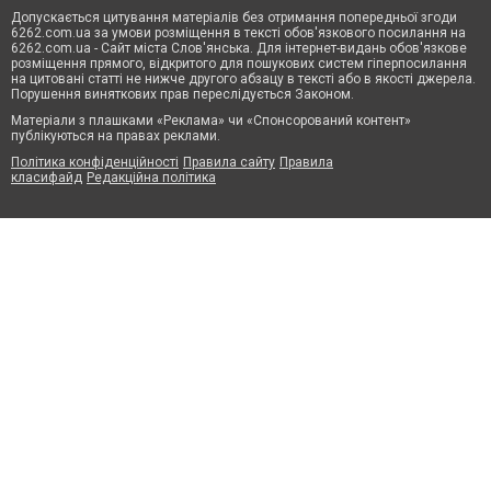
Допускається цитування матеріалів без отримання попередньої згоди
6262.com.ua за умови розміщення в тексті обов'язкового посилання на
6262.com.ua - Сайт міста Слов'янська. Для інтернет-видань обов'язкове
розміщення прямого, відкритого для пошукових систем гіперпосилання
на цитовані статті не нижче другого абзацу в тексті або в якості джерела.
Порушення виняткових прав переслідується Законом.
Матеріали з плашками «Реклама» чи «Спонсорований контент»
публікуються на правах реклами.
Політика конфіденційності
Правила сайту
Правила
класифайд
Редакційна політика