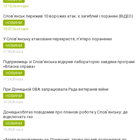
12:12,
Сьогодні
Слов'янськ пережив 10 ворожих атак: є загиблий і поранені (ВІДЕО)
НОВИНИ
10:27,
Сьогодні
У Слов’янську атаковане перехрестя, п'ятеро поранених
НОВИНИ
17:40,
Вчора
Підприємець зі Слов'янська відкрив лабораторію завдяки програмі
«Власна справа»
НОВИНИ
17:24,
Вчора
При Донецькій ОВА запрацювала Рада ветеранів війни
НОВИНИ
16:24,
Вчора
Донецькоблгаз повідомив про планові роботи у Слов’янську: де
відключать газ
НОВИНИ
15:30,
Вчора
«Армія відновлення» на Донеччині: тисячі людей долучилися до