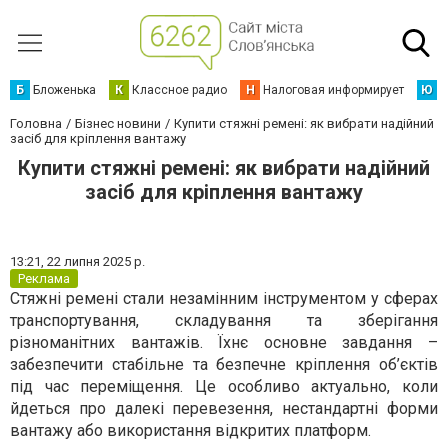
Б
Бложенька
К
Классное радио
Н
Налоговая информирует
Ю
Ю
Головна
Бізнес новини
Купити стяжні ремені: як вибрати надійний
засіб для кріплення вантажу
Купити стяжні ремені: як вибрати надійний
засіб для кріплення вантажу
13:21,
22 липня 2025 р.
Реклама
Стяжні ремені стали незамінним інструментом у сферах
транспортування, складування та зберігання
різноманітних вантажів. Їхнє основне завдання –
забезпечити стабільне та безпечне кріплення об’єктів
під час переміщення. Це особливо актуально, коли
йдеться про далекі перевезення, нестандартні форми
вантажу або використання відкритих платформ.