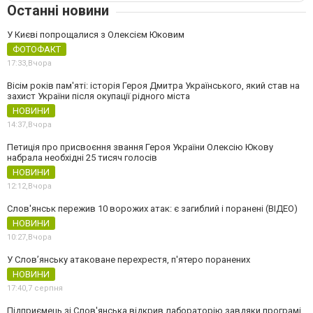
Останні новини
У Києві попрощалися з Олексієм Юковим
ФОТОФАКТ
17:33,
Вчора
Вісім років пам'яті: історія Героя Дмитра Українського, який став на
захист України після окупації рідного міста
НОВИНИ
14:37,
Вчора
Петиція про присвоєння звання Героя України Олексію Юкову
набрала необхідні 25 тисяч голосів
НОВИНИ
12:12,
Вчора
Слов'янськ пережив 10 ворожих атак: є загиблий і поранені (ВІДЕО)
НОВИНИ
10:27,
Вчора
У Слов’янську атаковане перехрестя, п'ятеро поранених
НОВИНИ
17:40,
7 серпня
Підприємець зі Слов'янська відкрив лабораторію завдяки програмі