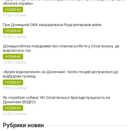
«Власна справа»
НОВИНИ
17:24,
7 серпня
При Донецькій ОВА запрацювала Рада ветеранів війни
НОВИНИ
16:24,
7 серпня
Донецькоблгаз повідомив про планові роботи у Слов’янську: де
відключать газ
НОВИНИ
15:30,
7 серпня
«Армія відновлення» на Донеччині: тисячі людей долучилися до
відбудови громад
НОВИНИ
14:55,
7 серпня
Як службові собаки 18-ї Слов'янської бригади працюють на
Донеччині (ВІДЕО)
НОВИНИ
13:34,
7 серпня
Рубрики новин