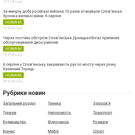
12:11,
Вчора
За минулу добу російські війська 13 разів атакували Слов'янськ.
Хроніка великої війни: 6 серпня
НОВИНИ
11:09,
Вчора
Через постійні обстріли Слов’янська Донецькоблгаз припиняє
обслуговування двох районів
НОВИНИ
10:29,
Вчора
6 серпня у Слов'янську закривають рух по мосту через річку
Казенний Торець
НОВИНИ
09:47,
Вчора
Рубрики новин
Загальний розділ
Техніка
Здоров'я
Туризм
Нерухомість
Транспорт
Будівництво
Відпочинок
Розваги
Бізнес
Меблі
Спорт