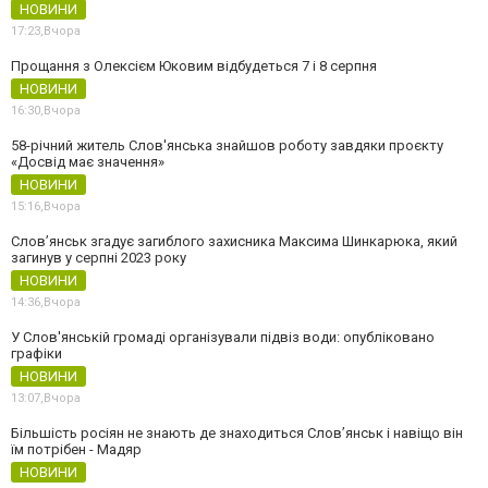
НОВИНИ
17:23,
Вчора
Прощання з Олексієм Юковим відбудеться 7 і 8 серпня
НОВИНИ
16:30,
Вчора
58-річний житель Слов'янська знайшов роботу завдяки проєкту
«Досвід має значення»
НОВИНИ
15:16,
Вчора
Слов’янськ згадує загиблого захисника Максима Шинкарюка, який
загинув у серпні 2023 року
НОВИНИ
14:36,
Вчора
У Слов'янській громаді організували підвіз води: опубліковано
графіки
НОВИНИ
13:07,
Вчора
Більшість росіян не знають де знаходиться Слов’янськ і навіщо він
їм потрібен - Мадяр
НОВИНИ