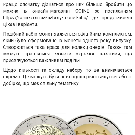
краще спочатку дізнатися про них більше. Зробити це
можна в онлайн-магазині COINE за посиланням
https://coine.com.ua/nabory-monet-nbu/
де представлені
цікаві варіанти.
Подібний набір монет являється офіційним комплектом,
який було сформовано із монети одного року випуску.
Створюється така краса для колекціонерів. Також там
можуть траплятися монети окремої тематики, що
присвячуються важливим подіям.
Щодо кількості та складу набору, то це визначається
окремо. Це можуть бути повноцінні річні випуски, або ж
добірка, що має спільну тематику.