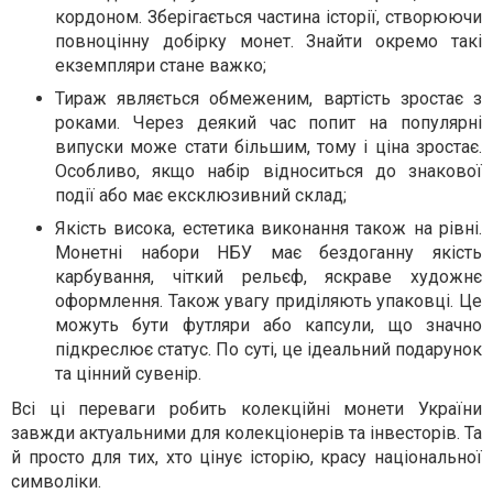
кордоном. Зберігається частина історії, створюючи
повноцінну добірку монет. Знайти окремо такі
екземпляри стане важко;
Тираж являється обмеженим, вартість зростає з
роками. Через деякий час попит на популярні
випуски може стати більшим, тому і ціна зростає.
Особливо, якщо набір відноситься до знакової
події або має ексклюзивний склад;
Якість висока, естетика виконання також на рівні.
Монетні набори НБУ має бездоганну якість
карбування, чіткий рельєф, яскраве художнє
оформлення. Також увагу приділяють упаковці. Це
можуть бути футляри або капсули, що значно
підкреслює статус. По суті, це ідеальний подарунок
та цінний сувенір.
Всі ці переваги робить колекційні монети України
завжди актуальними для колекціонерів та інвесторів. Та
й просто для тих, хто цінує історію, красу національної
символіки.