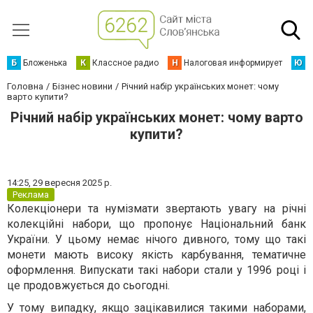
Б
Бложенька
К
Классное радио
Н
Налоговая информирует
Ю
Ю
Головна
Бізнес новини
Річний набір українських монет: чому
варто купити?
Річний набір українських монет: чому варто
купити?
14:25,
29 вересня 2025 р.
Реклама
Колекціонери та нумізмати звертають увагу на річні
колекційні набори, що пропонує Національний банк
України. У цьому немає нічого дивного, тому що такі
монети мають високу якість карбування, тематичне
оформлення. Випускати такі набори стали у 1996 році і
це продовжується до сьогодні.
У тому випадку, якщо зацікавилися такими наборами,