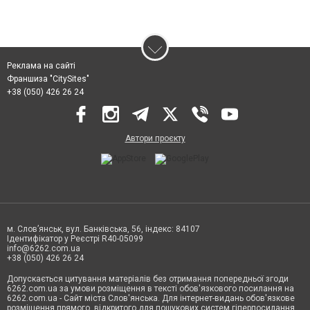
Реклама на сайті
Франшиза "CitySites"
+38 (050) 426 26 24
Автори проєкту
м. Слов’янськ, вул. Банківська, 56, індекс: 84107
Ідентифікатор у Реєстрі R40-05099
info@6262.com.ua
+38 (050) 426 26 24
Допускається цитування матеріалів без отримання попередньої згоди
6262.com.ua за умови розміщення в тексті обов'язкового посилання на
6262.com.ua - Сайт міста Слов'янська. Для інтернет-видань обов'язкове
розміщення прямого, відкритого для пошукових систем гіперпосилання