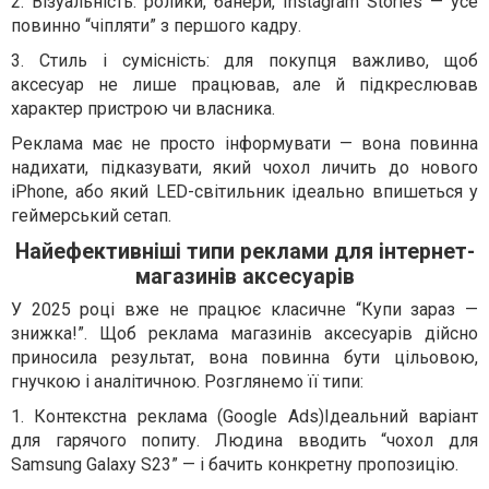
2. Візуальність: ролики, банери, Instagram Stories — усе
повинно “чіпляти” з першого кадру.
3. Стиль і сумісність: для покупця важливо, щоб
аксесуар не лише працював, але й підкреслював
характер пристрою чи власника.
Реклама має не просто інформувати — вона повинна
надихати, підказувати, який чохол личить до нового
iPhone, або який LED-світильник ідеально впишеться у
геймерський сетап.
Найефективніші типи реклами для інтернет-
магазинів аксесуарів
У 2025 році вже не працює класичне “Купи зараз —
знижка!”. Щоб реклама магазинів аксесуарів дійсно
приносила результат, вона повинна бути цільовою,
гнучкою і аналітичною. Розглянемо її типи:
1. Контекстна реклама (Google Ads)Ідеальний варіант
для гарячого попиту. Людина вводить “чохол для
Samsung Galaxy S23” — і бачить конкретну пропозицію.