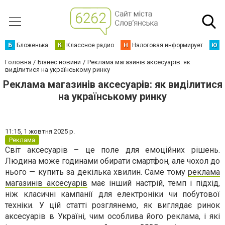
Б
Бложенька
К
Классное радио
Н
Налоговая информирует
Ю
Ю
Головна
Бізнес новини
Реклама магазинів аксесуарів: як
виділитися на українському ринку
Реклама магазинів аксесуарів: як виділитися
на українському ринку
11:15,
1 жовтня 2025 р.
Реклама
Світ аксесуарів – це поле для емоційних рішень.
Людина може годинами обирати смартфон, але чохол до
нього — купить за декілька хвилин. Саме тому
реклама
магазинів аксесуарів
має інший настрій, темп і підхід,
ніж класичні кампанії для електроніки чи побутової
техніки. У цій статті розглянемо, як виглядає ринок
аксесуарів в Україні, чим особлива його реклама, і які