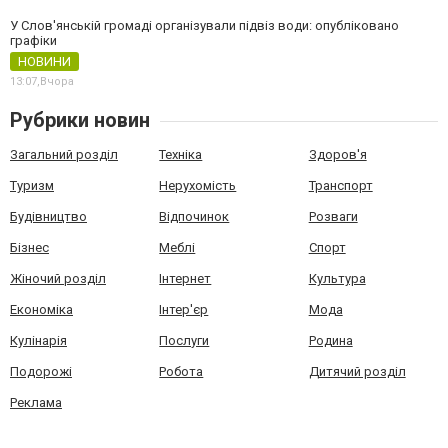
У Слов'янській громаді організували підвіз води: опубліковано
графіки
НОВИНИ
13:07,
Вчора
Рубрики новин
Загальний розділ
Техніка
Здоров'я
Туризм
Нерухомість
Транспорт
Будівництво
Відпочинок
Розваги
Бізнес
Меблі
Спорт
Жіночий розділ
Інтернет
Культура
Економіка
Інтер'єр
Мода
Кулінарія
Послуги
Родина
Подорожі
Робота
Дитячий розділ
Реклама