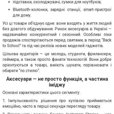
підставки, охолоджувачі, сумки для ноутбуків;
Bluetooth-колонки, зарядні станції, smart-пристрої
для дому.
Усі ці товари об'єднує одне: вони входять у життя людей
без довгого обдумування. Ринок аксесуарів в Україні —
надзвичайно конкурентний і сезонний. Особливі піки
продажів спостерігаються перед святами, в період “Back
to School” та під час релізів нових моделей гаджетів.
Цільова аудиторія — це молодь, студенти, фрилансери,
геймери, а також просто фанати технологій. Вони добре
орієнтуються в товарі, вміють шукати, порівнювати і
обирати “по стилю”.
Аксесуари — не просто функція, а частина
іміджу
Основні характеристики цього сегменту:
1. Імпульсивність: рішення про купівлю приймається
емоційно, часто в перші секунди перегляду товару.