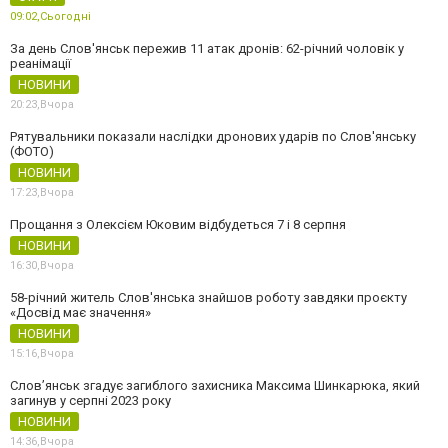
09:02,
Сьогодні
За день Слов'янськ пережив 11 атак дронів: 62-річний чоловік у
реанімації
НОВИНИ
20:23,
Вчора
Рятувальники показали наслідки дронових ударів по Слов'янську
(ФОТО)
НОВИНИ
17:23,
Вчора
Прощання з Олексієм Юковим відбудеться 7 і 8 серпня
НОВИНИ
16:30,
Вчора
58-річний житель Слов'янська знайшов роботу завдяки проєкту
«Досвід має значення»
НОВИНИ
15:16,
Вчора
Слов’янськ згадує загиблого захисника Максима Шинкарюка, який
загинув у серпні 2023 року
НОВИНИ
14:36,
Вчора