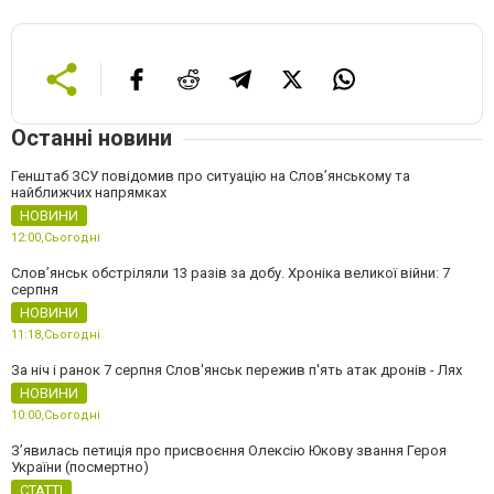
Останні новини
Генштаб ЗСУ повідомив про ситуацію на Слов’янському та
найближчих напрямках
НОВИНИ
12:00,
Сьогодні
Слов’янськ обстріляли 13 разів за добу. Хроніка великої війни: 7
серпня
НОВИНИ
11:18,
Сьогодні
За ніч і ранок 7 серпня Слов'янськ пережив п'ять атак дронів - Лях
НОВИНИ
10:00,
Сьогодні
З’явилась петиція про присвоєння Олексію Юкову звання Героя
України (посмертно)
СТАТТІ