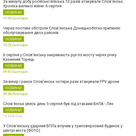
За минулу добу російські війська 13 разів атакували Слов'янськ.
Хроніка великої війни: 6 серпня
НОВИНИ
11:09,
Сьогодні
Через постійні обстріли Слов’янська Донецькоблгаз припиняє
обслуговування двох районів
НОВИНИ
10:29,
Сьогодні
6 серпня у Слов'янську закривають рух по мосту через річку
Казенний Торець
НОВИНИ
09:47,
Сьогодні
За вечір і ранок Слов'янськ чотири рази атакували FPV-дрони
НОВИНИ
09:36,
Сьогодні
Слов'янськ увесь день 5 серпня був під атаками БпЛА - Лях
НОВИНИ
19:49,
Вчора
У Слов’янську ударний БПЛа влучив у триповерховий будинок у
центрі міста (ФОТО)