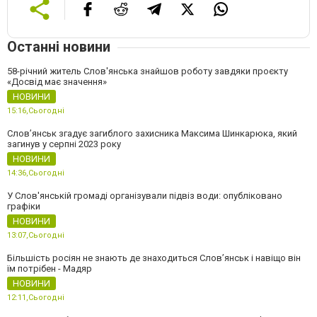
Останні новини
58-річний житель Слов'янська знайшов роботу завдяки проєкту
«Досвід має значення»
НОВИНИ
15:16,
Сьогодні
Слов’янськ згадує загиблого захисника Максима Шинкарюка, який
загинув у серпні 2023 року
НОВИНИ
14:36,
Сьогодні
У Слов'янській громаді організували підвіз води: опубліковано
графіки
НОВИНИ
13:07,
Сьогодні
Більшість росіян не знають де знаходиться Слов’янськ і навіщо він
їм потрібен - Мадяр
НОВИНИ
12:11,
Сьогодні