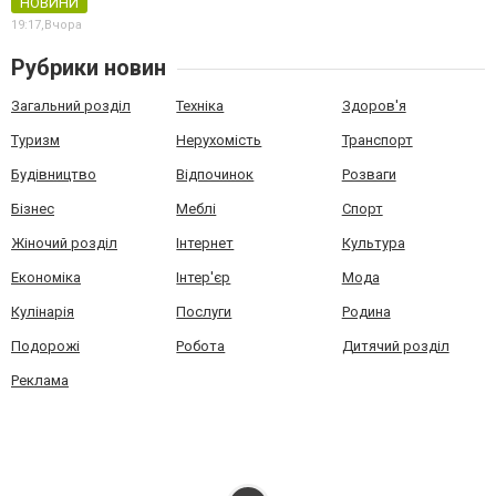
НОВИНИ
19:17,
Вчора
Рубрики новин
Загальний розділ
Техніка
Здоров'я
Туризм
Нерухомість
Транспорт
Будівництво
Відпочинок
Розваги
Бізнес
Меблі
Спорт
Жіночий розділ
Інтернет
Культура
Економіка
Інтер'єр
Мода
Кулінарія
Послуги
Родина
Подорожі
Робота
Дитячий розділ
Реклама