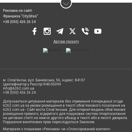
Реклама на сайті
Франшиза "CitySites"
+38 (050) 426 26 24
Автори проєкту
м. Слов’янськ, вул. Банківська, 56, індекс: 84107
Ідентифікатор у Реєстрі R40-05099
info@6262.com.ua
+38 (050) 426 26 24
Допускається цитування матеріалів без отримання попередньої згоди
6262.com.ua за умови розміщення в тексті обов'язкового посилання на
6262.com.ua - Сайт міста Слов'янська. Для інтернет-видань обов'язкове
розміщення прямого, відкритого для пошукових систем гіперпосилання
на цитовані статті не нижче другого абзацу в тексті або в якості джерела.
Порушення виняткових прав переслідується Законом.
Матеріали з плашками «Реклама» чи «Спонсорований контент»