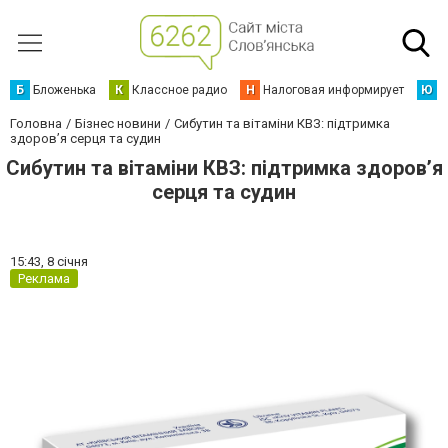
Б
Бложенька
К
Классное радио
Н
Налоговая информирует
Ю
Ю
Головна
Бізнес новини
Сибутин та вітаміни КВЗ: підтримка
здоров’я серця та судин
Сибутин та вітаміни КВЗ: підтримка здоров’я
серця та судин
15:43,
8 січня
Реклама