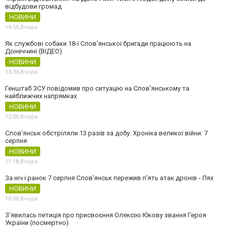
відбудови громад
НОВИНИ
14:55,
Вчора
Як службові собаки 18-ї Слов'янської бригади працюють на
Донеччині (ВІДЕО)
НОВИНИ
13:34,
Вчора
Генштаб ЗСУ повідомив про ситуацію на Слов’янському та
найближчих напрямках
НОВИНИ
12:00,
Вчора
Слов’янськ обстріляли 13 разів за добу. Хроніка великої війни: 7
серпня
НОВИНИ
11:18,
Вчора
За ніч і ранок 7 серпня Слов'янськ пережив п'ять атак дронів - Лях
НОВИНИ
10:00,
Вчора
З’явилась петиція про присвоєння Олексію Юкову звання Героя
України (посмертно)