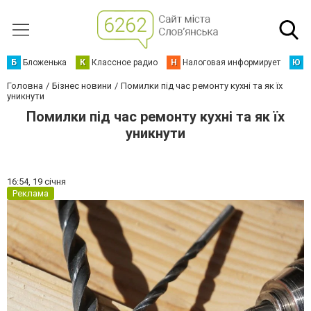
Б
Бложенька
К
Классное радио
Н
Налоговая информирует
Ю
Ю
Головна
Бізнес новини
Помилки під час ремонту кухні та як їх
уникнути
Помилки під час ремонту кухні та як їх
уникнути
16:54,
19 січня
Реклама