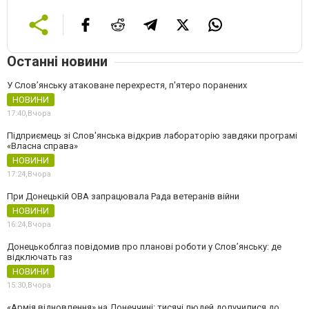
Останні новини
У Слов’янську атаковане перехрестя, п'ятеро поранених
НОВИНИ
17:40,
Вчора
Підприємець зі Слов'янська відкрив лабораторію завдяки програмі
«Власна справа»
НОВИНИ
17:24,
Вчора
При Донецькій ОВА запрацювала Рада ветеранів війни
НОВИНИ
16:24,
Вчора
Донецькоблгаз повідомив про планові роботи у Слов’янську: де
відключать газ
НОВИНИ
15:30,
Вчора
«Армія відновлення» на Донеччині: тисячі людей долучилися до