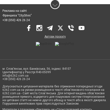
Реклама на сайті
Франшиза "CitySites"
+38 (050) 426 26 24
Автори проєкту
м. Слов’янськ, вул. Банківська, 56, індекс: 84107
Ідентифікатор у Реєстрі R40-05099
info@6262.com.ua
+38 (050) 426 26 24
Допускається цитування матеріалів без отримання попередньої згоди
6262.com.ua за умови розміщення в тексті обов'язкового посилання на
6262.com.ua - Сайт міста Слов'янська. Для інтернет-видань обов'язкове
розміщення прямого, відкритого для пошукових систем гіперпосилання
на цитовані статті не нижче другого абзацу в тексті або в якості джерела.
Порушення виняткових прав переслідується Законом.
Матеріали з плашками «Реклама» чи «Спонсорований контент»