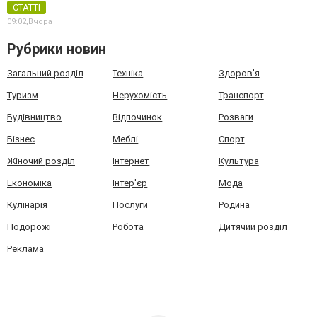
СТАТТІ
09:02,
Вчора
Рубрики новин
Загальний розділ
Техніка
Здоров'я
Туризм
Нерухомість
Транспорт
Будівництво
Відпочинок
Розваги
Бізнес
Меблі
Спорт
Жіночий розділ
Інтернет
Культура
Економіка
Інтер'єр
Мода
Кулінарія
Послуги
Родина
Подорожі
Робота
Дитячий розділ
Реклама