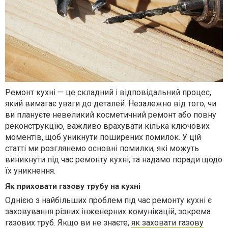
Ремонт кухні — це складний і відповідальний процес,
який вимагає уваги до деталей. Незалежно від того, чи
ви плануєте невеликий косметичний ремонт або повну
реконструкцію, важливо врахувати кілька ключових
моментів, щоб уникнути поширених помилок. У цій
статті ми розглянемо основні помилки, які можуть
виникнути під час ремонту кухні, та надамо поради щодо
їх уникнення.
Як приховати газову трубу на кухні
Однією з найбільших проблем під час ремонту кухні є
заховування різних інженерних комунікацій, зокрема
газових труб. Якщо ви не знаєте,
як заховати газову