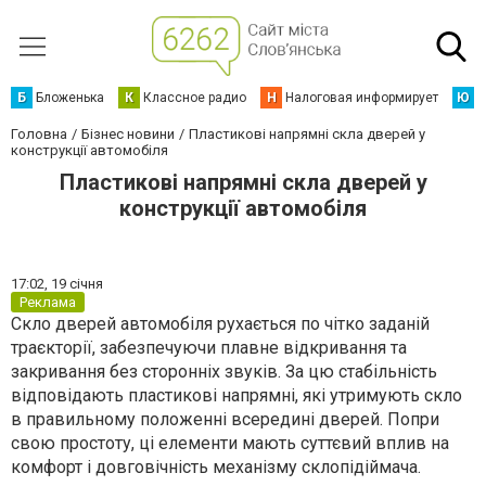
Б
Бложенька
К
Классное радио
Н
Налоговая информирует
Ю
Ю
Головна
Бізнес новини
Пластикові напрямні скла дверей у
конструкції автомобіля
Пластикові напрямні скла дверей у
конструкції автомобіля
17:02,
19 січня
Реклама
Скло дверей автомобіля рухається по чітко заданій
траєкторії, забезпечуючи плавне відкривання та
закривання без сторонніх звуків. За цю стабільність
відповідають пластикові напрямні, які утримують скло
в правильному положенні всередині дверей. Попри
свою простоту, ці елементи мають суттєвий вплив на
комфорт і довговічність механізму склопідіймача.