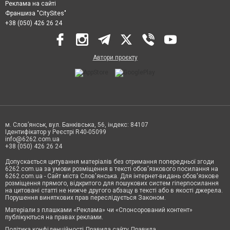
Реклама на сайті
Франшиза "CitySites"
+38 (050) 426 26 24
Автори проєкту
м. Слов’янськ, вул. Банківська, 56, індекс: 84107
Ідентифікатор у Реєстрі R40-05099
info@6262.com.ua
+38 (050) 426 26 24
Допускається цитування матеріалів без отримання попередньої згоди
6262.com.ua за умови розміщення в тексті обов'язкового посилання на
6262.com.ua - Сайт міста Слов'янська. Для інтернет-видань обов'язкове
розміщення прямого, відкритого для пошукових систем гіперпосилання
на цитовані статті не нижче другого абзацу в тексті або в якості джерела.
Порушення виняткових прав переслідується Законом.
Матеріали з плашками «Реклама» чи «Спонсорований контент»
публікуються на правах реклами.
Політика конфіденційності
Правила сайту
Правила