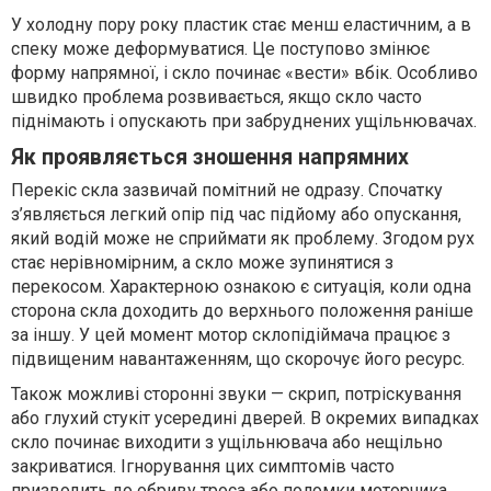
У холодну пору року пластик стає менш еластичним, а в
спеку може деформуватися. Це поступово змінює
форму напрямної, і скло починає «вести» вбік. Особливо
швидко проблема розвивається, якщо скло часто
піднімають і опускають при забруднених ущільнювачах.
Як проявляється зношення напрямних
Перекіс скла зазвичай помітний не одразу. Спочатку
з’являється легкий опір під час підйому або опускання,
який водій може не сприймати як проблему. Згодом рух
стає нерівномірним, а скло може зупинятися з
перекосом. Характерною ознакою є ситуація, коли одна
сторона скла доходить до верхнього положення раніше
за іншу. У цей момент мотор склопідіймача працює з
підвищеним навантаженням, що скорочує його ресурс.
Також можливі сторонні звуки — скрип, потріскування
або глухий стукіт усередині дверей. В окремих випадках
скло починає виходити з ущільнювача або нещільно
закриватися. Ігнорування цих симптомів часто
призводить до обриву троса або поломки моторчика