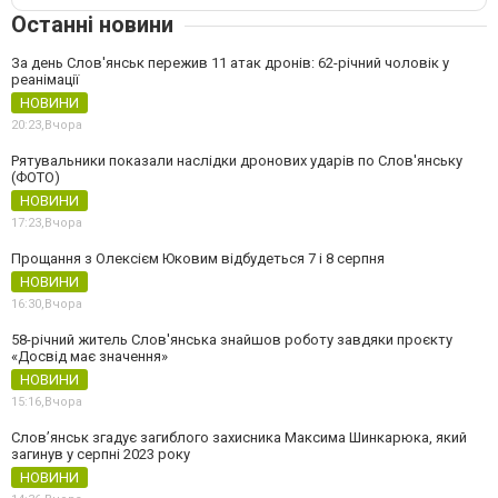
Останні новини
За день Слов'янськ пережив 11 атак дронів: 62-річний чоловік у
реанімації
НОВИНИ
20:23,
Вчора
Рятувальники показали наслідки дронових ударів по Слов'янську
(ФОТО)
НОВИНИ
17:23,
Вчора
Прощання з Олексієм Юковим відбудеться 7 і 8 серпня
НОВИНИ
16:30,
Вчора
58-річний житель Слов'янська знайшов роботу завдяки проєкту
«Досвід має значення»
НОВИНИ
15:16,
Вчора
Слов’янськ згадує загиблого захисника Максима Шинкарюка, який
загинув у серпні 2023 року
НОВИНИ