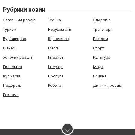
Рубрики новин
Загальний розділ
Техніка
Здоров'я
Туризм
Нерухомість
Транспорт
Будівництво
Відпочинок
Розваги
Бізнес
Меблі
Спорт
Жіночий розділ
Інтернет
Культура
Економіка
Інтер'єр
Мода
Кулінарія
Послуги
Родина
Подорожі
Робота
Дитячий розділ
Реклама