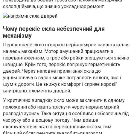
склопідіймача, що значно ускладнює ремонт.
Чому перекіс скла небезпечний для
механізму
Перекошене скло створює нерівномірне навантаження
на весь механізм. Мотор змушений працювати з
перевантаженням, а трос або рейки зношуються значно
швидше. Крім того, перекіс погіршує герметичність
дверей. Через неповне прилягання скла до
ущільнювача в салон може потрапляти волога, пил і
шум з дороги. Це знижує комфорт і сприяє корозії
внутрішніх елементів дверей.
У критичних випадках скло може заклинити в одному
положенні або навіть тріснути через нерівномірний
розподіл зусиль. Така ситуація особливо небезпечна під
час руху або в дощову погоду. Чим довше
експлуатується авто з перекошеним склом, тим
більший обсяг ремонту знадобиться згодом.