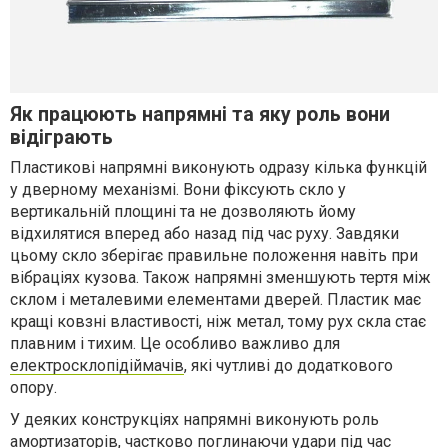
Як працюють напрямні та яку роль вони
відіграють
Пластикові напрямні виконують одразу кілька функцій
у дверному механізмі. Вони фіксують скло у
вертикальній площині та не дозволяють йому
відхилятися вперед або назад під час руху. Завдяки
цьому скло зберігає правильне положення навіть при
вібраціях кузова. Також напрямні зменшують тертя між
склом і металевими елементами дверей. Пластик має
кращі ковзні властивості, ніж метал, тому рух скла стає
плавним і тихим. Це особливо важливо для
електросклопідіймачів
, які чутливі до додаткового
опору.
У деяких конструкціях напрямні виконують роль
амортизаторів, частково поглинаючи удари під час