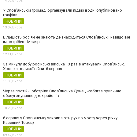
14:36,
Вчора
У Слов'янській громаді організували підвіз води: опубліковано
графіки
НОВИНИ
13:07,
Вчора
Більшість росіян не знають де знаходиться Слов’янськ і навіщо він
їм потрібен - Мадяр
НОВИНИ
12:11,
Вчора
За минулу добу російські війська 13 разів атакували Слов'янськ.
Хроніка великої війни: 6 серпня
НОВИНИ
11:09,
Вчора
Через постійні обстріли Слов’янська Донецькоблгаз припиняє
обслуговування двох районів
НОВИНИ
10:29,
Вчора
6 серпня у Слов'янську закривають рух по мосту через річку
Казенний Торець
НОВИНИ
09:47,
Вчора