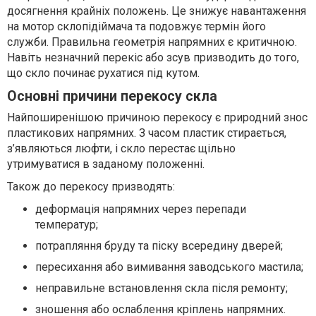
досягнення крайніх положень. Це знижує навантаження
на мотор склопідіймача та подовжує термін його
служби. Правильна геометрія напрямних є критичною.
Навіть незначний перекіс або зсув призводить до того,
що скло починає рухатися під кутом.
Основні причини перекосу скла
Найпоширенішою причиною перекосу є природний знос
пластикових напрямних. З часом пластик стирається,
з’являються люфти, і скло перестає щільно
утримуватися в заданому положенні.
Також до перекосу призводять:
деформація напрямних через перепади
температур;
потрапляння бруду та піску всередину дверей;
пересихання або вимивання заводського мастила;
неправильне встановлення скла після ремонту;
зношення або ослаблення кріплень напрямних.