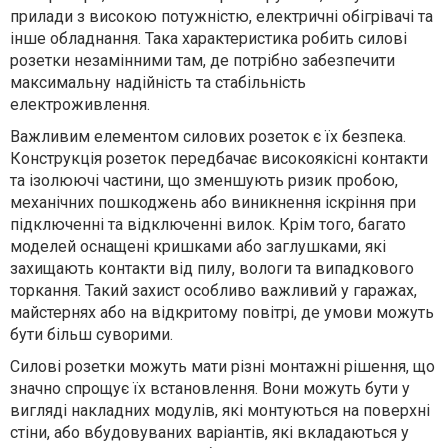
прилади з високою потужністю, електричні обігрівачі та
інше обладнання. Така характеристика робить силові
розетки незамінними там, де потрібно забезпечити
максимальну надійність та стабільність
електроживлення.
Важливим елементом силових розеток є їх безпека.
Конструкція розеток передбачає високоякісні контакти
та ізолюючі частини, що зменшують ризик пробою,
механічних пошкоджень або виникнення іскріння при
підключенні та відключенні вилок. Крім того, багато
моделей оснащені кришками або заглушками, які
захищають контакти від пилу, вологи та випадкового
торкання. Такий захист особливо важливий у гаражах,
майстернях або на відкритому повітрі, де умови можуть
бути більш суворими.
Силові розетки можуть мати різні монтажні рішення, що
значно спрощує їх встановлення. Вони можуть бути у
вигляді накладних модулів, які монтуються на поверхні
стіни, або вбудовуваних варіантів, які вкладаються у