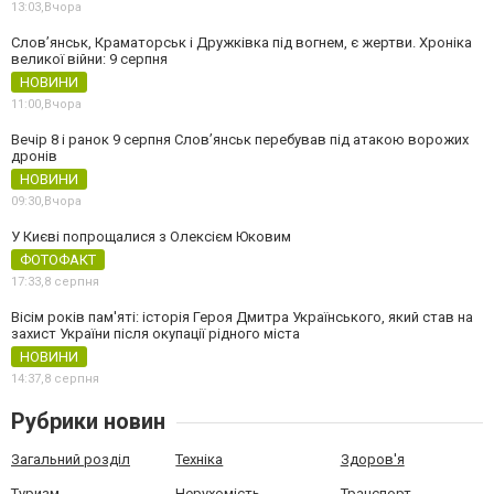
13:03,
Вчора
Слов’янськ, Краматорськ і Дружківка під вогнем, є жертви. Хроніка
великої війни: 9 серпня
НОВИНИ
11:00,
Вчора
Вечір 8 і ранок 9 серпня Слов’янськ перебував під атакою ворожих
дронів
НОВИНИ
09:30,
Вчора
У Києві попрощалися з Олексієм Юковим
ФОТОФАКТ
17:33,
8 серпня
Вісім років пам'яті: історія Героя Дмитра Українського, який став на
захист України після окупації рідного міста
НОВИНИ
14:37,
8 серпня
Рубрики новин
Загальний розділ
Техніка
Здоров'я
Туризм
Нерухомість
Транспорт