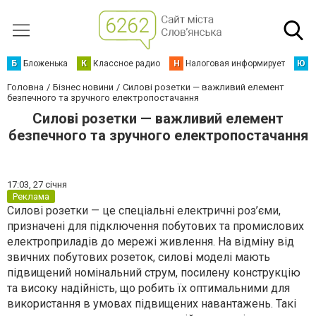
Б
Бложенька
К
Классное радио
Н
Налоговая информирует
Ю
Ю
Головна
Бізнес новини
Силові розетки — важливий елемент
безпечного та зручного електропостачання
Силові розетки — важливий елемент
безпечного та зручного електропостачання
17:03,
27 січня
Реклама
Силові розетки — це спеціальні електричні роз’єми,
призначені для підключення побутових та промислових
електроприладів до мережі живлення. На відміну від
звичних побутових розеток, силові моделі мають
підвищений номінальний струм, посилену конструкцію
та високу надійність, що робить їх оптимальними для
використання в умовах підвищених навантажень. Такі