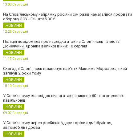
13:03,
Сьогодні
На Слов'янському напрямку росіяни сім разів намагалися прорвати
оборону ЗСУ - Генштаб ЗСУ
НОВИНИ
12:28,
Сьогодні
Поліція повідомила про наслідки атак на Слов'янськ та міста
Донеччини. Хроніка великої війни: 10 серпня
НОВИНИ
11:17,
Сьогодні
Сьогодні Слов’янськ вшановує пам’ять Максима Морозова, який
загинув 2 роки тому
НОВИНИ
10:10,
Сьогодні
У Слов'янську внаслідок нічної атаки знищено 60 торговельних
павільйонів
НОВИНИ
09:07,
Сьогодні
У Слов'янську через російські удари горіли адмінбудівля,
автомобіль і дрова
НОВИНИ