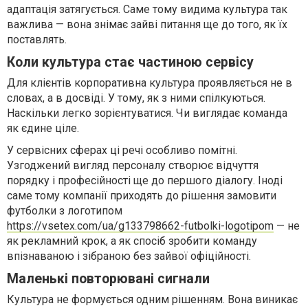
адаптація затягується. Саме тому видима культура так
важлива — вона знімає зайві питання ще до того, як їх
поставлять.
Коли культура стає частиною сервісу
Для клієнтів корпоративна культура проявляється не в
словах, а в досвіді. У тому, як з ними спілкуються.
Наскільки легко зорієнтуватися. Чи виглядає команда
як єдине ціле.
У сервісних сферах ці речі особливо помітні.
Узгоджений вигляд персоналу створює відчуття
порядку і професійності ще до першого діалогу. Іноді
саме тому компанії приходять до рішення замовити
футболки з логотипом
https://vsetex.com/ua/g133798662-futbolki-logotipom
— не
як рекламний крок, а як спосіб зробити команду
впізнаваною і зібраною без зайвої офіційності.
Маленькі повторювані сигнали
Культура не формується одним рішенням. Вона виникає