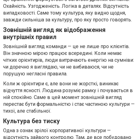
Охайність. Узгодженість. Логіка в деталях. Відсутність
випадковості. Саме тому культура, яку видно щодня,
завжди сильніша за культуру, про яку просто говорять.
Зовнішній вигляд як відображення
внутрішніх правил
Зовнішній вигляд команди — це не лише про клієнтів.
Він значною мірою працює всередині. Коли немає
чітких орієнтирів, люди витрачають енергію на сумніви:
чи доречно я виглядаю, чи не вибиваюся, чи не
порушую негласні правила.
Коли ж орієнтири є, але вони не жорсткі, виникає
відчуття ясності. Людина розуміє рамку і почувається в
ній спокійно. Саме в цей момент зовнішній вигляд
перестає бути формальністю і стає частиною культури —
тихої, але стабільної.
Культура без тиску
Одна з ознак зрілої корпоративної культури —
відсутність зайвого контролю. Там, де все побудовано