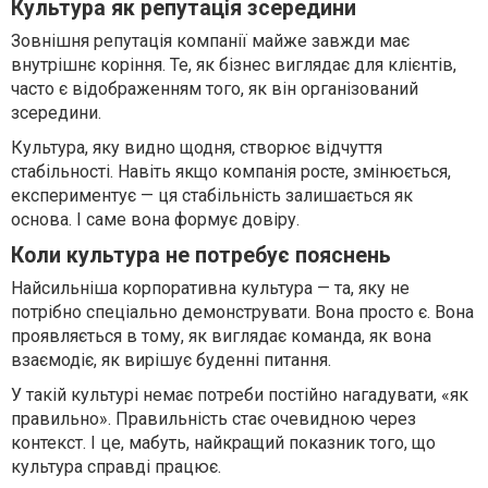
Культура як репутація зсередини
Зовнішня репутація компанії майже завжди має
внутрішнє коріння. Те, як бізнес виглядає для клієнтів,
часто є відображенням того, як він організований
зсередини.
Культура, яку видно щодня, створює відчуття
стабільності. Навіть якщо компанія росте, змінюється,
експериментує — ця стабільність залишається як
основа. І саме вона формує довіру.
Коли культура не потребує пояснень
Найсильніша корпоративна культура — та, яку не
потрібно спеціально демонструвати. Вона просто є. Вона
проявляється в тому, як виглядає команда, як вона
взаємодіє, як вирішує буденні питання.
У такій культурі немає потреби постійно нагадувати, «як
правильно». Правильність стає очевидною через
контекст. І це, мабуть, найкращий показник того, що
культура справді працює.