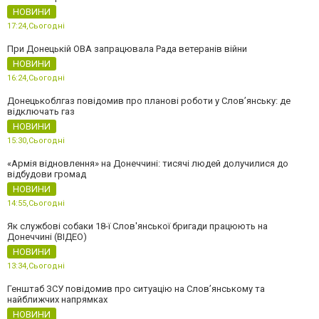
НОВИНИ
17:24,
Сьогодні
При Донецькій ОВА запрацювала Рада ветеранів війни
НОВИНИ
16:24,
Сьогодні
Донецькоблгаз повідомив про планові роботи у Слов’янську: де
відключать газ
НОВИНИ
15:30,
Сьогодні
«Армія відновлення» на Донеччині: тисячі людей долучилися до
відбудови громад
НОВИНИ
14:55,
Сьогодні
Як службові собаки 18-ї Слов'янської бригади працюють на
Донеччині (ВІДЕО)
НОВИНИ
13:34,
Сьогодні
Генштаб ЗСУ повідомив про ситуацію на Слов’янському та
найближчих напрямках
НОВИНИ