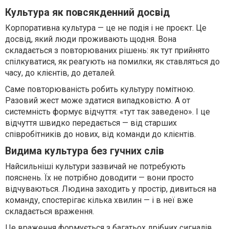
Культура як повсякденний досвід
Корпоративна культура — це не подія і не проєкт. Це
досвід, який люди проживають щодня. Вона
складається з повторюваних рішень: як тут прийнято
спілкуватися, як реагують на помилки, як ставляться до
часу, до клієнтів, до деталей.
Саме повторюваність робить культуру помітною.
Разовий жест може здатися випадковістю. А от
системність формує відчуття: «тут так заведено». І це
відчуття швидко передається — від старших
співробітників до нових, від команди до клієнтів.
Видима культура без гучних слів
Найсильніші культури зазвичай не потребують
пояснень. Їх не потрібно доводити — вони просто
відчуваються. Людина заходить у простір, дивиться на
команду, спостерігає кілька хвилин — і в неї вже
складається враження.
Це враження формується з багатьох дрібних сигналів.