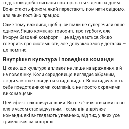
тоді, коли дрібні сигнали повторюються день за днем.
Вони стають фоном, який перестають помічати свідомо,
але який постійно працює.
Саме тому важливо, щоб ці сигнали не суперечили одне
одному. Якщо компанія говорить про турботу, але
ігнорує базовий комфорт — це відчувається. Якщо
говорить про системність, але допускає хаос у деталях —
це помітно.
Внутрішня культура і поведінка команди
Цікаво, що культура впливає не лише на враження, а й
на поведінку. Коли середовище виглядає зібраним,
люди частіше поводяться відповідно. Вони відчувають
себе представниками компанії, а не просто окремими
виконавцями.
Цей ефект накопичувальний. Він не з’являється миттєво,
але з часом стає відчутним. І саме він відрізняє
команди, які виглядають упевнено, від тих, у яких усе
тримається на контролі.