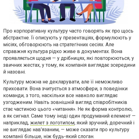
Про корпоративну культуру часто говорять як про щось
абстрактне. Її описують у презентаціях, формулюють у
місіях, обговорюють на стратегічних сесіях. Але
справжня культура рідко живе в документах. Вона
проявляється щодня — у дрібницях, які повторюються, у
звичних жестах, у тому, як компанія виглядає зсередини
й назовні.
Культуру можна не декларувати, але її неможливо
приховати. Вона зчитується з атмосфери, з поведінки
команди, з того, наскільки все навколо виглядає
узгодженим. Навіть зовнішній вигляд співробітників
стає частиною цього «читання». Не як форма контролю,
а як сигнал. Саме тому іноді один продуманий елемент —
наприклад,
жилет з логотипом
, який зручний, доречний і
не виглядає нав’язаним, — може сказати про культуру
компанії більше, ніж будь-який слоган.