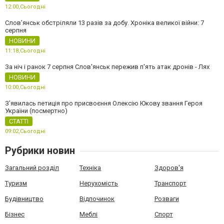
12:00,
Сьогодні
Слов’янськ обстріляли 13 разів за добу. Хроніка великої війни: 7
серпня
НОВИНИ
11:18,
Сьогодні
За ніч і ранок 7 серпня Слов'янськ пережив п'ять атак дронів - Лях
НОВИНИ
10:00,
Сьогодні
З’явилась петиція про присвоєння Олексію Юкову звання Героя
України (посмертно)
СТАТТІ
09:02,
Сьогодні
Рубрики новин
Загальний розділ
Техніка
Здоров'я
Туризм
Нерухомість
Транспорт
Будівництво
Відпочинок
Розваги
Бізнес
Меблі
Спорт