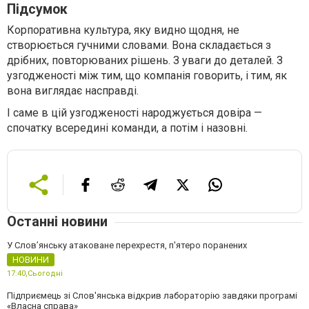
Підсумок
Корпоративна культура, яку видно щодня, не
створюється гучними словами. Вона складається з
дрібних, повторюваних рішень. З уваги до деталей. З
узгодженості між тим, що компанія говорить, і тим, як
вона виглядає насправді.
І саме в цій узгодженості народжується довіра —
спочатку всередині команди, а потім і назовні.
Останні новини
У Слов’янську атаковане перехрестя, п'ятеро поранених
НОВИНИ
17:40,
Сьогодні
Підприємець зі Слов'янська відкрив лабораторію завдяки програмі
«Власна справа»