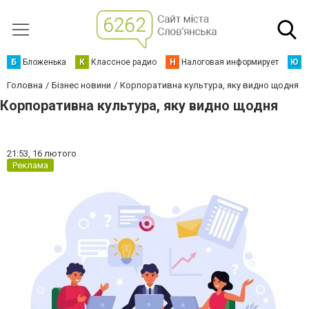
Б
Бложенька
К
Классное радио
Н
Налоговая информирует
Ю
Ю
Головна
Бізнес новини
Корпоративна культура, яку видно щодня
Корпоративна культура, яку видно щодня
21:53,
16 лютого
Реклама