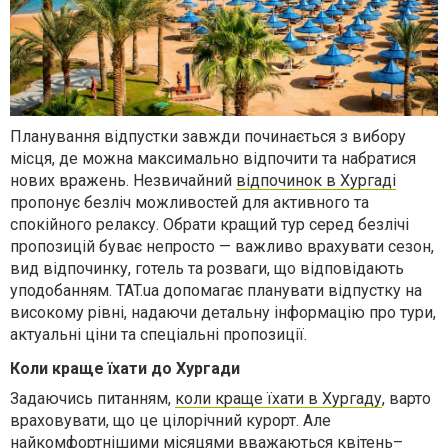
Планування відпустки завжди починається з вибору
місця, де можна максимально відпочити та набратися
нових вражень. Незвичайний
відпочинок в Хургаді
пропонує безліч можливостей для активного та
спокійного релаксу. Обрати кращий тур серед безлічі
пропозицій буває непросто — важливо врахувати сезон,
вид відпочинку, готель та розваги, що відповідають
уподобанням. TAT.ua допомагає планувати відпустку на
високому рівні, надаючи детальну інформацію про тури,
актуальні ціни та спеціальні пропозиції.
Коли краще їхати до Хургади
Задаючись питанням,
коли краще їхати в Хургаду
, варто
враховувати, що це цілорічний курорт. Але
найкомфортнішими місяцями вважаються квітень–