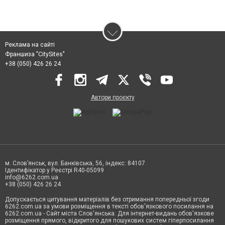
Реклама на сайті
Франшиза "CitySites"
+38 (050) 426 26 24
Автори проєкту
м. Слов’янськ, вул. Банківська, 56, індекс: 84107
Ідентифікатор у Реєстрі R40-05099
info@6262.com.ua
+38 (050) 426 26 24
Допускається цитування матеріалів без отримання попередньої згоди
6262.com.ua за умови розміщення в тексті обов'язкового посилання на
6262.com.ua - Сайт міста Слов'янська. Для інтернет-видань обов'язкове
розміщення прямого, відкритого для пошукових систем гіперпосилання