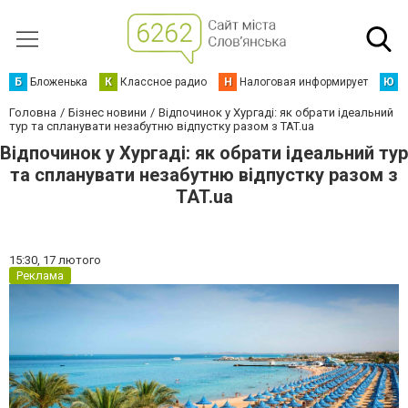
Б
Бложенька
К
Классное радио
Н
Налоговая информирует
Ю
Ю
Головна
Бізнес новини
Відпочинок у Хургаді: як обрати ідеальний
тур та спланувати незабутню відпустку разом з TAT.ua
Відпочинок у Хургаді: як обрати ідеальний тур
та спланувати незабутню відпустку разом з
TAT.ua
15:30,
17 лютого
Реклама