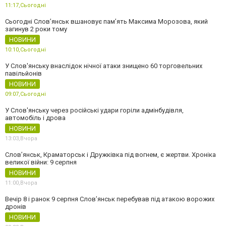
11:17,
Сьогодні
Сьогодні Слов’янськ вшановує пам’ять Максима Морозова, який
загинув 2 роки тому
НОВИНИ
10:10,
Сьогодні
У Слов'янську внаслідок нічної атаки знищено 60 торговельних
павільйонів
НОВИНИ
09:07,
Сьогодні
У Слов'янську через російські удари горіли адмінбудівля,
автомобіль і дрова
НОВИНИ
13:03,
Вчора
Слов’янськ, Краматорськ і Дружківка під вогнем, є жертви. Хроніка
великої війни: 9 серпня
НОВИНИ
11:00,
Вчора
Вечір 8 і ранок 9 серпня Слов’янськ перебував під атакою ворожих
дронів
НОВИНИ