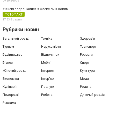
09:30,
Вчора
У Києві попрощалися з Олексієм Юковим
ФОТОФАКТ
17:33,
8 серпня
Рубрики новин
Загальний розділ
Техніка
Здоров'я
Туризм
Нерухомість
Транспорт
Будівництво
Відпочинок
Розваги
Бізнес
Меблі
Спорт
Жіночий розділ
Інтернет
Культура
Економіка
Інтер'єр
Мода
Кулінарія
Послуги
Родина
Подорожі
Робота
Дитячий розділ
Реклама