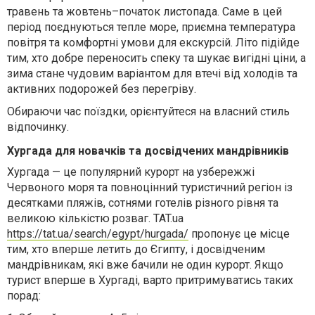
травень та жовтень–початок листопада. Саме в цей
період поєднуються тепле море, приємна температура
повітря та комфортні умови для екскурсій. Літо підійде
тим, хто добре переносить спеку та шукає вигідні ціни, а
зима стане чудовим варіантом для втечі від холодів та
активних подорожей без перегріву.
Обираючи час поїздки, орієнтуйтеся на власний стиль
відпочинку.
Хургада для новачків та досвідчених мандрівників
Хургада — це популярний курорт на узбережжі
Червоного моря та повноцінний туристичний регіон із
десятками пляжів, сотнями готелів різного рівня та
великою кількістю розваг. TAT.ua
https://tat.ua/search/egypt/hurgada/
пропонує це місце
тим, хто вперше летить до Єгипту, і досвідченим
мандрівникам, які вже бачили не один курорт. Якщо
турист вперше в Хургаді, варто притримуватись таких
порад: