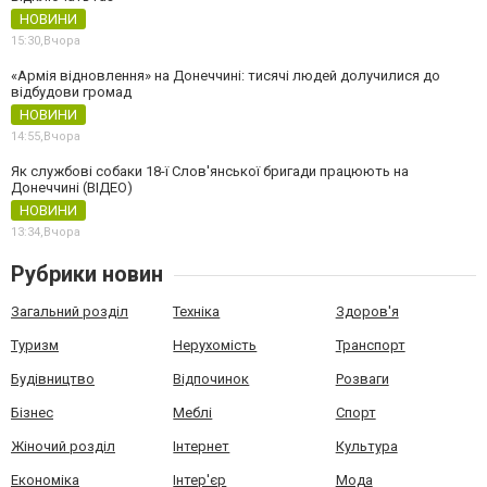
НОВИНИ
15:30,
Вчора
«Армія відновлення» на Донеччині: тисячі людей долучилися до
відбудови громад
НОВИНИ
14:55,
Вчора
Як службові собаки 18-ї Слов'янської бригади працюють на
Донеччині (ВІДЕО)
НОВИНИ
13:34,
Вчора
Рубрики новин
Загальний розділ
Техніка
Здоров'я
Туризм
Нерухомість
Транспорт
Будівництво
Відпочинок
Розваги
Бізнес
Меблі
Спорт
Жіночий розділ
Інтернет
Культура
Економіка
Інтер'єр
Мода