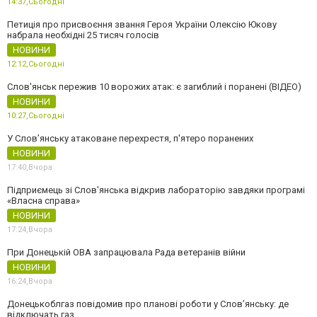
14:37,
Сьогодні
Петиція про присвоєння звання Героя України Олексію Юкову
набрала необхідні 25 тисяч голосів
НОВИНИ
12:12,
Сьогодні
Слов'янськ пережив 10 ворожих атак: є загиблий і поранені (ВІДЕО)
НОВИНИ
10:27,
Сьогодні
У Слов’янську атаковане перехрестя, п'ятеро поранених
НОВИНИ
17:40,
Вчора
Підприємець зі Слов'янська відкрив лабораторію завдяки програмі
«Власна справа»
НОВИНИ
17:24,
Вчора
При Донецькій ОВА запрацювала Рада ветеранів війни
НОВИНИ
16:24,
Вчора
Донецькоблгаз повідомив про планові роботи у Слов’янську: де
відключать газ