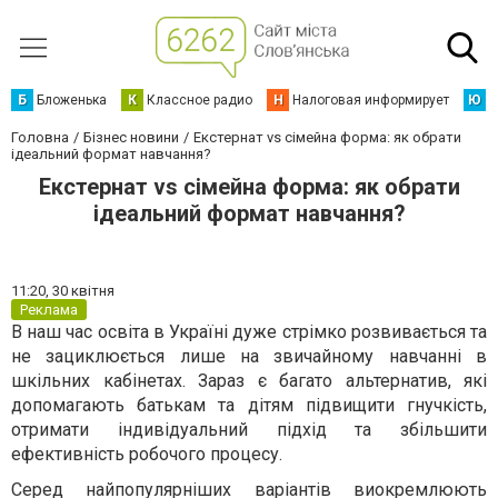
Б
Бложенька
К
Классное радио
Н
Налоговая информирует
Ю
Ю
Головна
Бізнес новини
Екстернат vs сімейна форма: як обрати
ідеальний формат навчання?
Екстернат vs сімейна форма: як обрати
ідеальний формат навчання?
11:20,
30 квітня
Реклама
В наш час освіта в Україні дуже стрімко розвивається та
не зациклюється лише на звичайному навчанні в
шкільних кабінетах. Зараз є багато альтернатив, які
допомагають батькам та дітям підвищити гнучкість,
отримати індивідуальний підхід та збільшити
ефективність робочого процесу.
Серед найпопулярніших варіантів виокремлюють