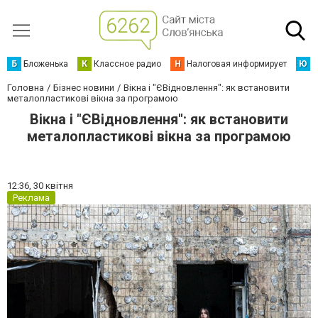
Б
Бложенька
К
Классное радио
Н
Налоговая информирует
Ю
Ю
Головна
Бізнес новини
Вікна і "ЄВідновлення": як встановити
металопластикові вікна за програмою
Вікна і "ЄВідновлення": як встановити
металопластикові вікна за програмою
12:36,
30 квітня
Реклама