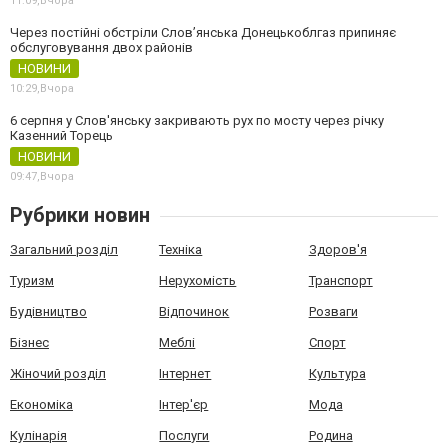
11:09,
Вчора
Через постійні обстріли Слов’янська Донецькоблгаз припиняє
обслуговування двох районів
НОВИНИ
10:29,
Вчора
6 серпня у Слов'янську закривають рух по мосту через річку
Казенний Торець
НОВИНИ
09:47,
Вчора
Рубрики новин
Загальний розділ
Техніка
Здоров'я
Туризм
Нерухомість
Транспорт
Будівництво
Відпочинок
Розваги
Бізнес
Меблі
Спорт
Жіночий розділ
Інтернет
Культура
Економіка
Інтер'єр
Мода
Кулінарія
Послуги
Родина