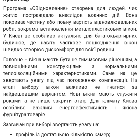
Програма «ЄВідновлення» створена для людей, чиє
житло постраждало внаслідок воєнних дій. Вона
покриває частину або повну вартість відновлювальних
робіт, зокрема встановлення металопластикових вікон.
У Києві це особливо актуально для багатоквартирних
будинків, де навіть часткове пошкодження вікон
швидко створює дискомфорт для всієї родини.
Головне – вікна мають бути не тимчасовим рішенням, а
повноцінними конструкціями з нормальними
теплоізоляційними характеристиками. Саме на це
звертають увагу під час погодження компенсації. На
етапі вибору вікон важливо не гнатися за
найдешевшим варіантом. Нові вікна мають служити
роками, а не лише закрити отвір. Для клімату Києва
особливо важливі енергоефективність і якісна
фурнітура товарів.
Зазвичай при виборі звертають увагу на:
профіль із достатньою кількістю камер;