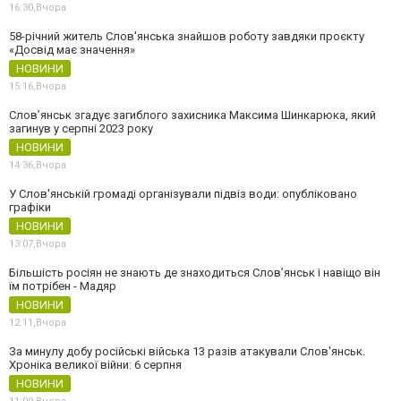
16:30,
Вчора
58-річний житель Слов'янська знайшов роботу завдяки проєкту
«Досвід має значення»
НОВИНИ
15:16,
Вчора
Слов’янськ згадує загиблого захисника Максима Шинкарюка, який
загинув у серпні 2023 року
НОВИНИ
14:36,
Вчора
У Слов'янській громаді організували підвіз води: опубліковано
графіки
НОВИНИ
13:07,
Вчора
Більшість росіян не знають де знаходиться Слов’янськ і навіщо він
їм потрібен - Мадяр
НОВИНИ
12:11,
Вчора
За минулу добу російські війська 13 разів атакували Слов'янськ.
Хроніка великої війни: 6 серпня
НОВИНИ