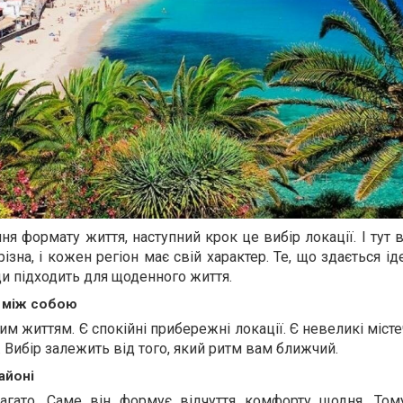
ня формату життя, наступний крок це вибір локації. І тут
різна, і кожен регіон має свій характер. Те, що здається і
и підходить для щоденного життя.
а між собою
ним життям. Є спокійні прибережні локації. Є невеликі місте
 Вибір залежить від того, який ритм вам ближчий.
айоні
агато. Саме він формує відчуття комфорту щодня. То