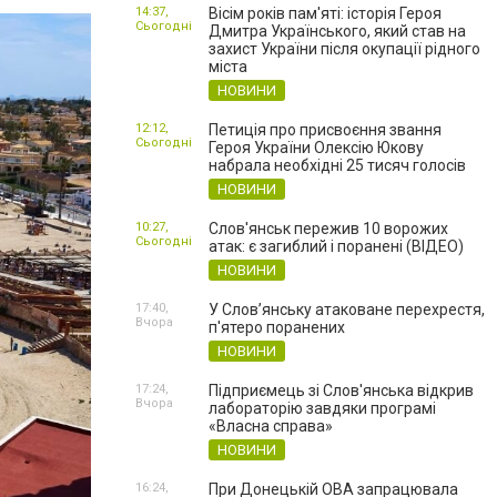
14:37,
Вісім років пам'яті: історія Героя
Сьогодні
Дмитра Українського, який став на
захист України після окупації рідного
міста
НОВИНИ
12:12,
Петиція про присвоєння звання
Сьогодні
Героя України Олексію Юкову
набрала необхідні 25 тисяч голосів
НОВИНИ
10:27,
Слов'янськ пережив 10 ворожих
Сьогодні
атак: є загиблий і поранені (ВІДЕО)
НОВИНИ
17:40,
У Слов’янську атаковане перехрестя,
Вчора
п'ятеро поранених
НОВИНИ
17:24,
Підприємець зі Слов'янська відкрив
Вчора
лабораторію завдяки програмі
«Власна справа»
НОВИНИ
16:24,
При Донецькій ОВА запрацювала