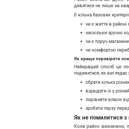
дивитися не лише на квар
Є кілька базових критері
чи є життя в районі
наскільки зручно х
чи є поруч магазини
чи комфортно переб
Як краще перевіряти ло
Найкращий спосіб це поб
подивитися, як виглядає 
обрати кілька різни
відвідати їх у різни
порівняти власні ві
зробити паузу пере
Як не помилитися з
Коли район визначено, п