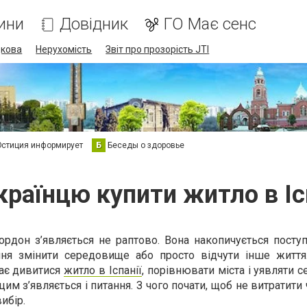
ини
Довідник
ГО Має сенс
дкова
Нерухомість
Звіт про прозорість JTI
стиция информирует
Б
Беседы о здоровье
країнцю купити житло в Іс
рдон з’являється не раптово. Вона накопичується поступ
ння змінити середовище або просто відчути інше життя
нає дивитися
житло в Іспанії
, порівнювати міста і уявляти с
цим з’являється і питання. З чого почати, щоб не витратити 
ибір.