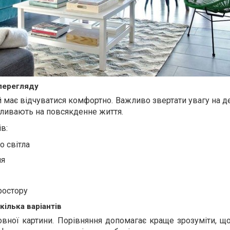
 перегляду
й має відчуватися комфортно. Важливо звертати увагу на дет
впливають на повсякденне життя.
в:
о світла
ня
ростору
ілька варіантів
вної картини. Порівняння допомагає краще зрозуміти, що