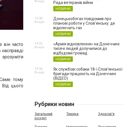
Вчора
Рада ветеранів війни
НОВИНИ
15:30,
Донецькоблгаз повідомив про
Вчора
планові роботи у Слов’янську: де
відключать газ
НОВИНИ
е він часто
14:55,
«Армія відновлення» на Донеччині:
Вчора
тисячі людей долучилися до
а насправді
відбудови громад
 зрозуміти
НОВИНИ
13:34,
Як службові собаки 18-ї Слов'янської
Вчора
бригади працюють на Донеччині
(ВІДЕО)
 Саме тому
НОВИНИ
 Від цього
Рубрики новин
Загальний
Техніка
Здоров'я
розділ
Туризм
Нерухомість
Транспорт