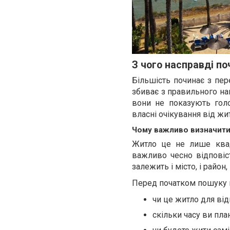
З чого насправді п
Більшість починає з пер
збиває з правильного на
вони не показують голо
власні очікування від житт
Чому важливо визначити
Житло це не лише квад
важливо чесно відповіст
залежить і місто, і район,
Перед початком пошуку в
чи це житло для ві
скільки часу ви пла