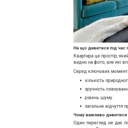
На що дивитися під час
Квартира це простір, яки
видно на фото, але які 
Серед ключових моменті
кількість природног
зручність плануван
рівень шуму
загальне відчуття п
Чому важливо дивитися к
Один перегляд не дає по