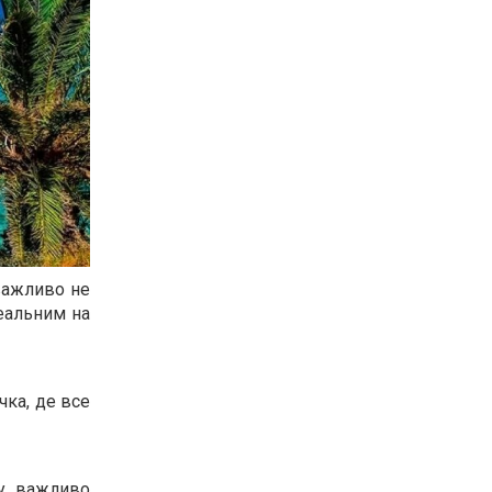
 важливо не
деальним на
чка, де все
му важливо