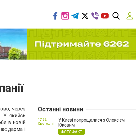
панії
Останні новини
ово, через
. У якийсь
17:33,
У Києві попрощалися з Олексієм
ебе в новій
Сьогодні
Юковим
час дарма і
ФОТОФАКТ