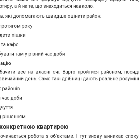
тиру, а й на те, що знаходиться навколо.
їв, які допомагають швидше оцінити район:
 протягом року
одити пішки
 та кафе
увати там у різний час доби
кацію
ачити все на власні очі. Варто пройтися районом, посид
звичайний день. Саме такі дрібниці дають реальне розумін
х районів
й час доби
дчуття
д рішенням
 конкретною квартирою
очинається робота з об’єктами. І тут знову виникає спо