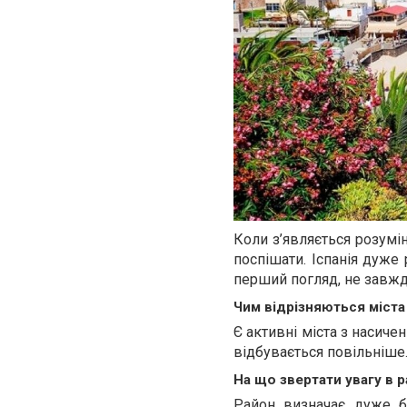
Коли з’являється розумін
поспішати. Іспанія дуже 
перший погляд, не завжд
Чим відрізняються міст
Є активні міста з насиче
відбувається повільніше.
На що звертати увагу в р
Район визначає дуже б