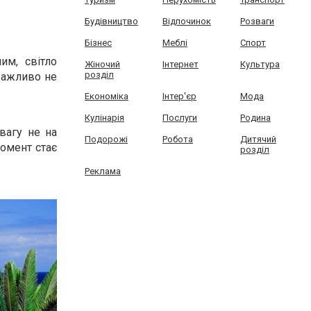
Будівництво
Відпочинок
Розваги
Бізнес
Меблі
Спорт
им, світло
Жіночий
Інтернет
Культура
розділ
важливо не
Економіка
Інтер'єр
Мода
Кулінарія
Послуги
Родина
вагу не на
Подорожі
Робота
Дитячий
момент стає
розділ
Реклама