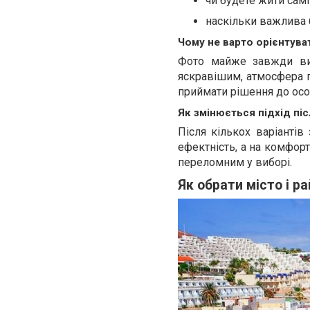
чи будете жити сам
наскільки важлива 
Чому не варто орієнтува
Фото майже завжди виг
яскравішим, атмосфера п
приймати рішення до осо
Як змінюється підхід пі
Після кількох варіантів
ефектність, а на комфорт
переломним у виборі.
Як обрати місто і р