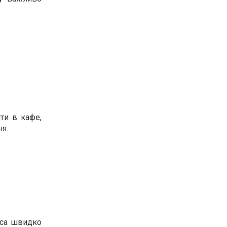
іти в кафе,
ня.
куса швидко