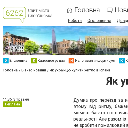
Головна
Нов
Робота
Оголошення
Дові
Б
Бложенька
К
Классное радио
Н
Налоговая информирует
Ю
Ю
Головна
Бізнес новини
Як українцю купити житло в Іспанії
Як у
11:35,
3 травня
Думка про переїзд за ко
Реклама
втому від ритму, бажа
момент багато хто почи
реальності. Але разом із 
не зробити помилковий в