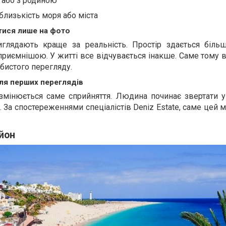
і або з родиною
близькість моря або міста
тися лише на фото
лядають краще за реальність. Простір здається більш
риємнішою. У житті все відчувається інакше. Саме тому 
бистого перегляду.
сля перших переглядів
 змінюється саме сприйняття. Людина починає звертати у
. За спостереженнями спеціалістів Deniz Estate, саме цей 
айон