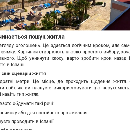
очинається пошук житла
егляду оголошень. Це здається логічним кроком, але сам
прямку. Картинки створюють ілюзію простого вибору, хоч
вного. Щоб уникнути хаосу, варто зробити крок назад і
я в Іспанії.
 свій сценарій життя
ратні метри. Це місце, де проходить щоденне життя.
и собі, як ви плануєте використовувати цю нерухомість.
 і навіть тип житла.
арто обдумати такі речі:
дпочинку або для постійного проживання
нуєте проводити в Іспанії