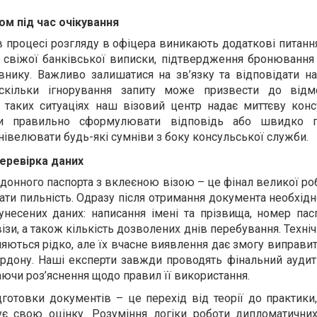
ом під час очікування
 процесі розгляду в офіцера виникають додаткові питанн
 свіжої банківської виписки, підтвердження бронювання 
внику. Важливо залишатися на зв’язку та відповідати на
оскільки ігнорування запиту може призвести до відм
У таких ситуаціях наш візовий центр надає миттєву конс
чи правильно сформулювати відповідь або швидко пі
нівелювати будь-які сумніви з боку консульської служби.
еревірка даних
онного паспорта з вклеєною візою – це фінал великої ро
чати пильність. Одразу після отримання документа необхід
унесених даних: написання імені та прізвища, номер пас
 візи, а також кількість дозволених днів перебування. Техні
ляються рідко, але їх вчасне виявлення дає змогу виправи
рдону. Наші експерти завжди проводять фінальний аудит
даючи роз’яснення щодо правил її використання.
дготовки документів – це перехід від теорії до практик
є свою оцінку. Розуміння логіки роботи дипломатичних