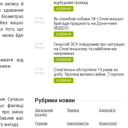
відбудови громад
я запису й
НОВИНИ
є здавання
 біометрію
13:34,
Як службові собаки 18-ї Слов'янської
 без вашої
Вчора
бригади працюють на Донеччині
(ВІДЕО)
о того, що
НОВИНИ
о мова йде
12:00,
Генштаб ЗСУ повідомив про ситуацію
Вчора
на Слов’янському та найближчих
напрямках
ривати від
НОВИНИ
ники:
11:18,
Слов’янськ обстріляли 13 разів за
Вчора
добу. Хроніка великої війни: 7 серпня
НОВИНИ
я. Сучасні
Рубрики новин
ші фахівці
Загальний
Техніка
Здоров'я
 про зміну
розділ
бавляє вас
Туризм
Нерухомість
Транспорт
у виїзду.