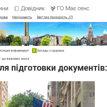
ини
Довідник
ГО Має сенс
дкова
Нерухомість
Звіт про прозорість JTI
стиция информирует
Б
Беседы о здоровье
в: що важливо знати
сля підготовки документів