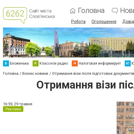
Головна
Нов
Робота
Оголошення
Дові
Б
Бложенька
К
Классное радио
Н
Налоговая информирует
Ю
Ю
Головна
Бізнес новини
Отримання візи після підготовки документі
Отримання візи пі
16:59,
29 травня
Реклама