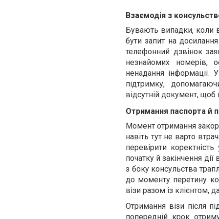
Взаємодія з консульств
Бувають випадки, коли в
бути запит на досилання
телефонний дзвінок зая
незнайомих номерів, 
ненадання інформації. 
підтримку, допомагаю
відсутній документ, щоб 
Отримання паспорта й п
Момент отримання закорд
навіть тут не варто втра
перевірити коректність 
початку й закінчення дії
з боку консульства трап
до моменту перетину ко
візи разом із клієнтом, 
Отримання візи після пі
попередній крок отриму