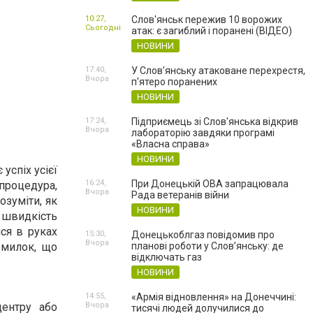
10:27,
Слов'янськ пережив 10 ворожих
Сьогодні
атак: є загиблий і поранені (ВІДЕО)
НОВИНИ
17:40,
У Слов’янську атаковане перехрестя,
Вчора
п'ятеро поранених
НОВИНИ
17:24,
Підприємець зі Слов'янська відкрив
Вчора
лабораторію завдяки програмі
«Власна справа»
НОВИНИ
успіх усієї
16:24,
При Донецькій ОВА запрацювала
 процедура,
Вчора
Рада ветеранів війни
озуміти, як
НОВИНИ
 швидкість
ся в руках
15:30,
Донецькоблгаз повідомив про
Вчора
планові роботи у Слов’янську: де
омилок, що
відключать газ
НОВИНИ
14:55,
«Армія відновлення» на Донеччині:
Вчора
ентру або
тисячі людей долучилися до