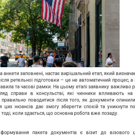
 а анкети заповнені, настає вирішальний етап, який визначає 
ісля ретельної підготовки – це не автоматичний процес, а
авила та часові рамки. На цьому етапі заявнику важливо р
гляд справи в консульстві, які чинники впливають на
 правильно поводитися після того, як документи опинили
ня цих нюансів дає змогу зберегти спокій та уникнути п
тоді, коли здається, що основна робота вже позаду.
формування пакета документів є візит до візового ц