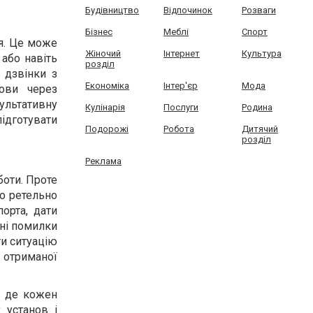
Будівництво
Відпочинок
Розваги
Бізнес
Меблі
Спорт
я. Це може
Жіночий
Інтернет
Культура
або навіть
розділ
 дзвінки з
Економіка
Інтер'єр
Мода
ови через
ультативну
Кулінарія
Послуги
Родина
дготувати
Подорожі
Робота
Дитячий
розділ
Реклама
боти. Проте
но ретельно
порта, дати
чні помилки
ти ситуацію
 отриманої
и, де кожен
 установ і