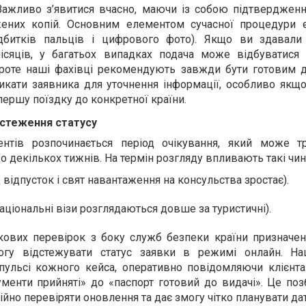
 Важливо з’явитися вчасно, маючи із собою підтвердженн
ажених копій. Основним елементом сучасної процедури 
ідбитків пальців і цифрового фото). Якщо ви здавали
місяців, у багатьох випадках подача може відбуватися
 Проте наші фахівці рекомендують завжди бути готовим д
кати заявника для уточнення інформації, особливо якщ
 першу поїздку до конкретної країни.
дстеження статусу
ентів розпочинається період очікування, який може т
о декількох тижнів. На термін розгляду впливають такі чин
д відпусток і свят навантаження на консульства зростає).
 національні візи розглядаються довше за туристичні).
кових перевірок з боку служб безпеки країни призначенн
огу відстежувати статус заявки в режимі онлайн. На
пульсі кожного кейса, оперативно повідомляючи клієнта
ументи прийняті» до «паспорт готовий до видачі». Це поз
ійно перевіряти оновлення та дає змогу чітко планувати дат