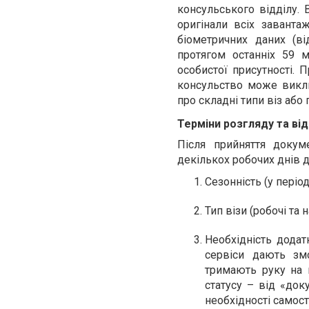
консульського відділу.
оригінали всіх завант
біометричних даних (в
протягом останніх 59 
особистої присутності.
консульство може викли
про складні типи віз або
Терміни розгляду та ві
Після прийняття докум
декількох робочих днів д
Сезонність (у періо
Тип візи (робочі та
Необхідність додат
сервіси дають зм
тримають руку на 
статусу – від «док
необхідності самост