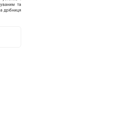
чуваним та
ва дрібниця