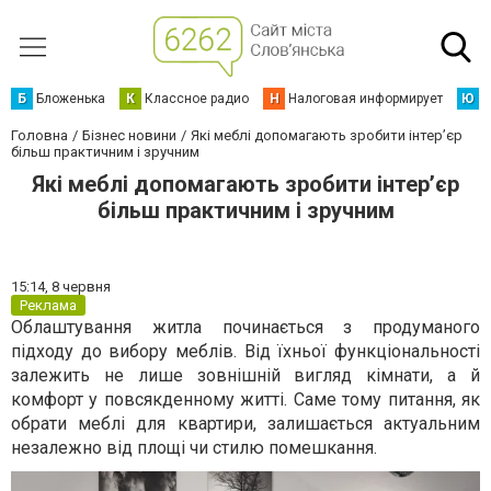
Б
Бложенька
К
Классное радио
Н
Налоговая информирует
Ю
Ю
Головна
Бізнес новини
Які меблі допомагають зробити інтер’єр
більш практичним і зручним
Які меблі допомагають зробити інтер’єр
більш практичним і зручним
15:14,
8 червня
Реклама
Облаштування житла починається з продуманого
підходу до вибору меблів. Від їхньої функціональності
залежить не лише зовнішній вигляд кімнати, а й
комфорт у повсякденному житті. Саме тому питання, як
обрати меблі для квартири, залишається актуальним
незалежно від площі чи стилю помешкання.