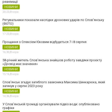
реанімації
НОВИНИ
20:23,
Вчора
Рятувальники показали наслідки дронових ударів по Слов'янську
(ФОТО)
НОВИНИ
17:23,
Вчора
Прощання з Олексієм Юковим відбудеться 7 і 8 серпня
НОВИНИ
16:30,
Вчора
58-річний житель Слов'янська знайшов роботу завдяки проєкту
«Досвід має значення»
НОВИНИ
15:16,
Вчора
Слов’янськ згадує загиблого захисника Максима Шинкарюка, який
загинув у серпні 2023 року
НОВИНИ
14:36,
Вчора
У Слов'янській громаді організували підвіз води: опубліковано
графіки