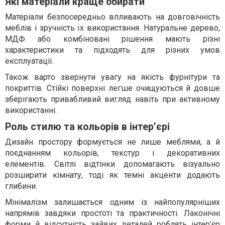
Які матеріали краще обирати
Матеріали безпосередньо впливають на довговічність
меблів і зручність їх використання. Натуральне дерево,
МДФ або комбіновані рішення мають різні
характеристики та підходять для різних умов
експлуатації.
Також варто звернути увагу на якість фурнітури та
покриттів. Стійкі поверхні легше очищуються й довше
зберігають привабливий вигляд навіть при активному
використанні.
Роль стилю та кольорів в інтер’єрі
Дизайн простору формується не лише меблями, а й
поєднанням кольорів, текстур і декоративних
елементів. Світлі відтінки допомагають візуально
розширити кімнату, тоді як темні акценти додають
глибини.
Мінімалізм залишається одним із найпопулярніших
напрямів завдяки простоті та практичності. Лаконічні
форми й відсутність зайвих деталей роблять інтер’єр