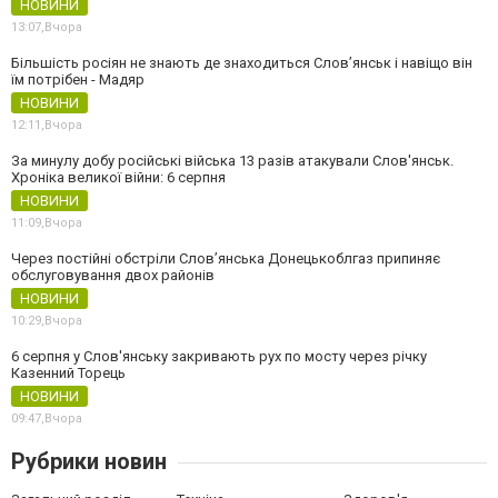
НОВИНИ
13:07,
Вчора
Більшість росіян не знають де знаходиться Слов’янськ і навіщо він
їм потрібен - Мадяр
НОВИНИ
12:11,
Вчора
За минулу добу російські війська 13 разів атакували Слов'янськ.
Хроніка великої війни: 6 серпня
НОВИНИ
11:09,
Вчора
Через постійні обстріли Слов’янська Донецькоблгаз припиняє
обслуговування двох районів
НОВИНИ
10:29,
Вчора
6 серпня у Слов'янську закривають рух по мосту через річку
Казенний Торець
НОВИНИ
09:47,
Вчора
Рубрики новин