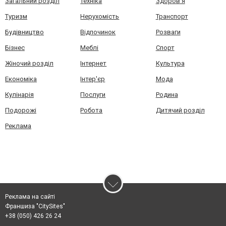
Загальний розділ
Техніка
Здоров'я
Туризм
Нерухомість
Транспорт
Будівництво
Відпочинок
Розваги
Бізнес
Меблі
Спорт
Жіночий розділ
Інтернет
Культура
Економіка
Інтер'єр
Мода
Кулінарія
Послуги
Родина
Подорожі
Робота
Дитячий розділ
Реклама
Реклама на сайті
Франшиза "CitySites"
+38 (050) 426 26 24