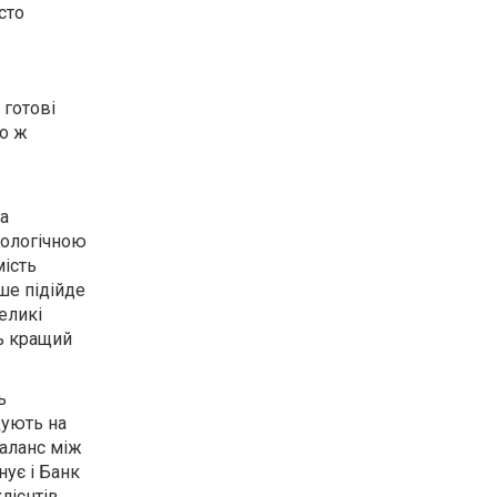
сто
 готові
що ж
са
хологічною
ість
ше підійде
еликі
ть кращий
ь
щують на
баланс між
нує і Банк
лієнтів.