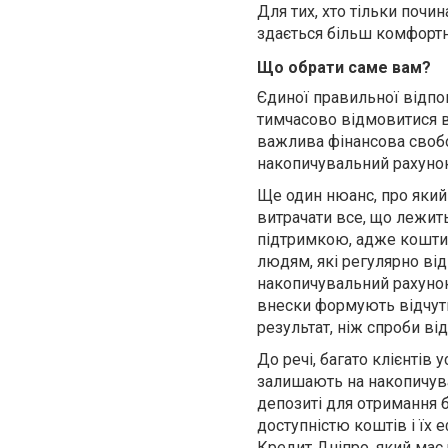
Для тих, хто тільки почи
здається більш комфорт
Що обрати саме вам?
Єдиної правильної відпов
тимчасово відмовитися в
важлива фінансова свобо
накопичувальний рахунок
Ще один нюанс, про який 
витрачати все, що лежит
підтримкою, адже кошти
людям, які регулярно від
накопичувальний рахунок
внески формують відчутн
результат, ніж спроби ві
До речі, багато клієнті
залишають на накопичув
депозиті для отримання б
доступністю коштів і їх
Кредит Дніпро, який має 