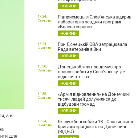
НОВИНИ
17:24,
Підприємець зі Слов'янська відкрив
Сьогодні
лабораторію завдяки програмі
«Власна справа»
НОВИНИ
16:24,
При Донецькій ОВА запрацювала
Сьогодні
Рада ветеранів війни
НОВИНИ
15:30,
Донецькоблгаз повідомив про
Сьогодні
планові роботи у Слов’янську: де
відключать газ
НОВИНИ
14:55,
«Армія відновлення» на Донеччині:
Сьогодні
тисячі людей долучилися до
відбудови громад
НОВИНИ
и, а й
13:34,
Як службові собаки 18-ї Слов'янської
Сьогодні
бригади працюють на Донеччині
на
(ВІДЕО)
анти для