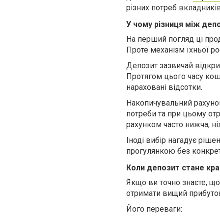
різних потреб вкладників
У чому різниця між деп
На перший погляд ці проду
Проте механізм їхньої ро
Депозит зазвичай відкри
Протягом цього часу кошт
нараховані відсотки.
Накопичувальний рахунок
потреби та при цьому от
рахунком часто нижча, н
Іноді вибір нагадує ріш
прогулянкою без конкретн
Коли депозит стане кр
Якщо ви точно знаєте, що
отримати вищий прибуто
Його переваги: