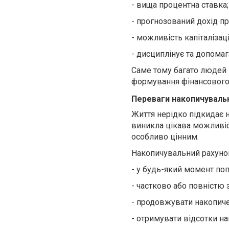
-
вища процентна ставка;
-
прогнозований дохід пр
-
можливість капіталізаці
-
дисциплінує та допомаг
Саме тому багато людей 
формування фінансового
Переваги накопичуваль
Життя нерідко підкидає н
виникла цікава можливіс
особливо цінним.
Накопичувальний рахуно
-
у будь-який момент по
-
частково або повністю з
- продовжувати накопич
-
отримувати відсотки на