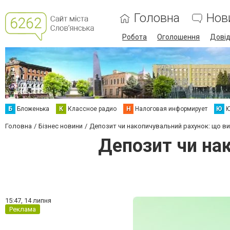
Головна
Нов
Робота
Оголошення
Дові
Б
Бложенька
К
Классное радио
Н
Налоговая информирует
Ю
Ю
Головна
Бізнес новини
Депозит чи накопичувальний рахунок: що в
Депозит чи на
15:47,
14 липня
Реклама