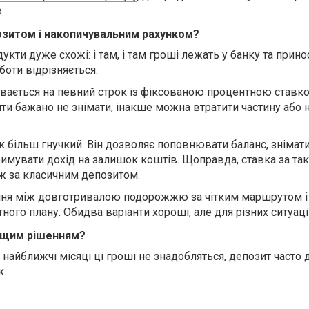
.
озитом і накопичувальним рахунком?
кти дуже схожі: і там, і там гроші лежать у банку та прино
боти відрізняється.
вається на певний строк із фіксованою процентною ставк
и бажано не знімати, інакше можна втратити частину або н
 більш гнучкий. Він дозволяє поповнювати баланс, знімати
римувати дохід на залишок коштів. Щоправда, ставка за та
іж за класичним депозитом.
ення між довготривалою подорожжю за чітким маршрутом і
ого плану. Обидва варіанти хороші, але для різних ситуаці
ащим рішенням?
 найближчі місяці ці гроші не знадобляться, депозит часто
к.