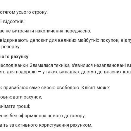
отягом усього строку;
ї відсотків;
ає не витрачати накопичення передчасно.
відкривають депозит для великих майбутніх покупок, відп
 резерву.
ного рахунку
есподіванки. Зламалася техніка, з'явилися незаплановані в
ть для подорожі — у таких випадках доступ до власних кош
к приваблює саме своєю свободою. Клієнт може:
повнювати рахунок;
німати гроші;
ення без оформлення нового договору;
віть за активного користування рахунком.