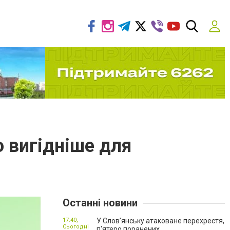
 вигідніше для
Останні новини
17:40,
У Слов’янську атаковане перехрестя,
Сьогодні
п'ятеро поранених