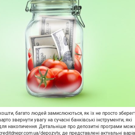
кошти, багато людей замислюються, як їх не просто зберегт
рто звернути увагу на сучасні банківські інструменти, які
для накопичення. Детальніше про депозитні програми мож
/creditdnepr.com.ua/depozyty
, де представлені актуальні варі