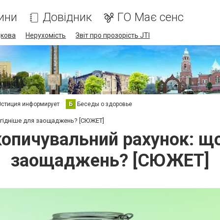
ини
Довідник
ГО Має сенс
дкова
Нерухомість
Звіт про прозорість JTI
стиция информирует
Б
Беседы о здоровье
игідніше для заощаджень? [СЮЖЕТ]
копичувальний рахунок: що
заощаджень? [СЮЖЕТ]