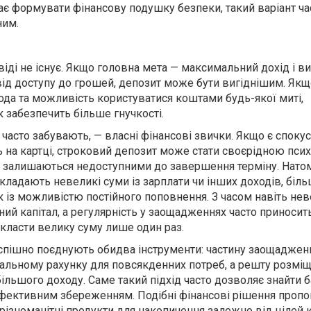
нає формувати фінансову подушку безпеки, такий варіант ча
ним.
іді не існує. Якщо головна мета — максимальний дохід і ви
ід доступу до грошей, депозит може бути вигіднішим. Як
да та можливість користуватися коштами будь-якої миті,
 забезпечить більше гнучкості.
часто забувають, — власні фінансові звички. Якщо є споку
ь на картці, строковий депозит може стати своєрідною пси
 залишаються недоступними до завершення терміну. Натом
кладають невеликі суми із зарплати чи інших доходів, біль
 із можливістю постійного поповнення. З часом навіть нев
ий капітал, а регулярність у заощадженнях часто приноси
дкласти велику суму лише один раз.
в успішно поєднують обидва інструменти: частину заощаджен
альному рахунку для повсякденних потреб, а решту розмі
ільшого доходу. Саме такий підхід часто дозволяє знайти 
 ефективним збереженням. Подібні фінансові рішення пропо
різноманітні продукти для накопичення залежно від цілей к