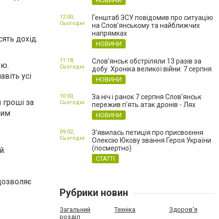
НОВИНИ
12:00,
Генштаб ЗСУ повідомив про ситуацію
Сьогодні
на Слов’янському та найближчих
напрямках
сять дохід.
НОВИНИ
11:18,
Слов’янськ обстріляли 13 разів за
ою.
Сьогодні
добу. Хроніка великої війни: 7 серпня
авіть усі
НОВИНИ
10:00,
За ніч і ранок 7 серпня Слов'янськ
 гроші за
Сьогодні
пережив п'ять атак дронів - Лях
ким
НОВИНИ
09:02,
З’явилась петиція про присвоєння
Сьогодні
Олексію Юкову звання Героя України
(посмертно)
й.
СТАТТІ
 дозволяє
Рубрики новин
Загальний
Техніка
Здоров'я
розділ