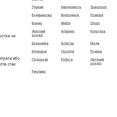
Туризм
Нерухомість
Транспорт
Будівництво
Відпочинок
Розваги
Бізнес
Меблі
Спорт
Жіночий
Інтернет
Культура
розділ
устки чи
Економіка
Інтер'єр
Мода
Кулінарія
Послуги
Родина
итрати або
Подорожі
Робота
Дитячий
розділ
тів стає
Реклама