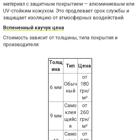
материал с защитным покрытием — алюминиевым или
UV-стойким кожухом. Это продлевает срок службы и
защищает изоляцию от атмосферных воздействий.
Вспененный каучук цена
Стоимость зависит от толщины, типа покрытия и
производителя:
Толщ
Тип
Цена
ина
от
Обыч
180
6 мм
ный
грн/
м²
Само
от
клея
260
9 мм
щийс
грн/
я
м²
Само
от