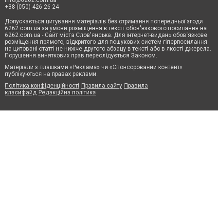
info@6262.com.ua
+38 (050) 426 26 24
Допускається цитування матеріалів без отримання попередньої згоди
6262.com.ua за умови розміщення в тексті обов'язкового посилання на
6262.com.ua - Сайт міста Слов'янська. Для інтернет-видань обов'язкове
розміщення прямого, відкритого для пошукових систем гіперпосилання
на цитовані статті не нижче другого абзацу в тексті або в якості джерела.
Порушення виняткових прав переслідується Законом.
Матеріали з плашками «Реклама» чи «Спонсорований контент»
публікуються на правах реклами.
Політика конфіденційності
Правила сайту
Правила
класифайд
Редакційна політика