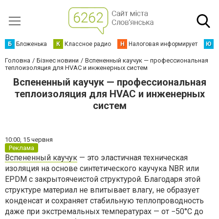
Б
Бложенька
К
Классное радио
Н
Налоговая информирует
Ю
Ю
Головна
Бізнес новини
Вспененный каучук — профессиональная
теплоизоляция для HVAC и инженерных систем
Вспененный каучук — профессиональная
теплоизоляция для HVAC и инженерных
систем
10:00,
15 червня
Реклама
Вспененный каучук
— это эластичная техническая
изоляция на основе синтетического каучука NBR или
EPDM с закрытоячеистой структурой. Благодаря этой
структуре материал не впитывает влагу, не образует
конденсат и сохраняет стабильную теплопроводность
даже при экстремальных температурах — от −50°C до