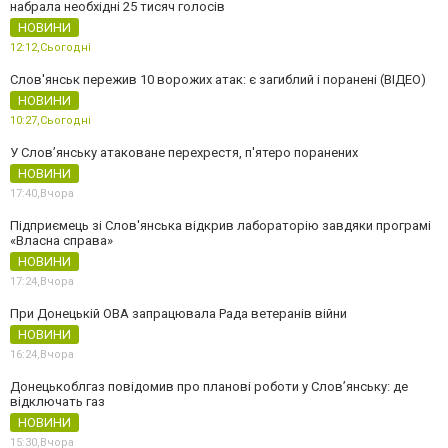
набрала необхідні 25 тисяч голосів
НОВИНИ
12:12,
Сьогодні
Слов'янськ пережив 10 ворожих атак: є загиблий і поранені (ВІДЕО)
НОВИНИ
10:27,
Сьогодні
У Слов’янську атаковане перехрестя, п'ятеро поранених
НОВИНИ
17:40,
Вчора
Підприємець зі Слов'янська відкрив лабораторію завдяки програмі
«Власна справа»
НОВИНИ
17:24,
Вчора
При Донецькій ОВА запрацювала Рада ветеранів війни
НОВИНИ
16:24,
Вчора
Донецькоблгаз повідомив про планові роботи у Слов’янську: де
відключать газ
НОВИНИ
15:30,
Вчора