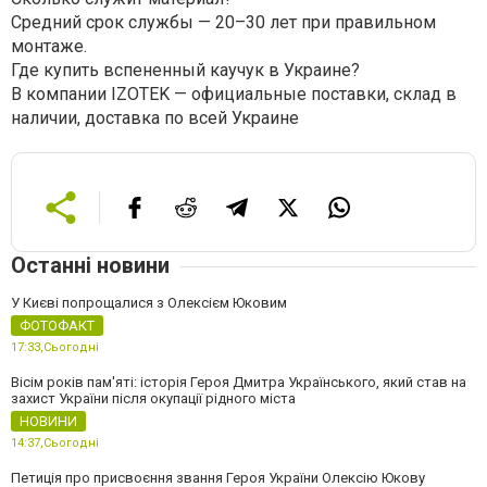
Средний срок службы — 20–30 лет при правильном
монтаже.
Где купить вспененный каучук в Украине?
В компании IZOTEK — официальные поставки, склад в
наличии, доставка по всей Украине
Останні новини
У Києві попрощалися з Олексієм Юковим
ФОТОФАКТ
17:33,
Сьогодні
Вісім років пам'яті: історія Героя Дмитра Українського, який став на
захист України після окупації рідного міста
НОВИНИ
14:37,
Сьогодні
Петиція про присвоєння звання Героя України Олексію Юкову