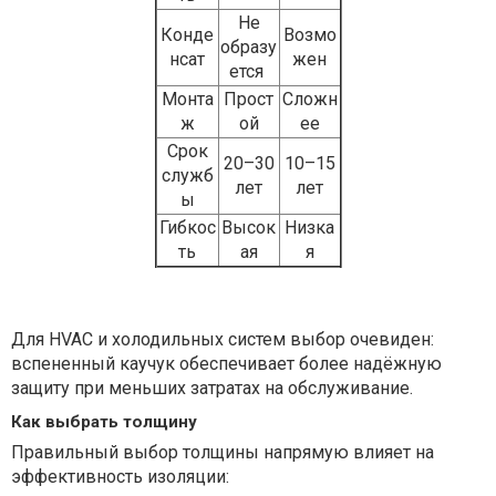
Не
Конде
Возмо
образу
нсат
жен
ется
Монта
Прост
Сложн
ж
ой
ее
Срок
20–30
10–15
служб
лет
лет
ы
Гибкос
Высок
Низка
ть
ая
я
Для HVAC и холодильных систем выбор очевиден:
вспененный каучук обеспечивает более надёжную
защиту при меньших затратах на обслуживание.
Как выбрать толщину
Правильный выбор толщины напрямую влияет на
эффективность изоляции: