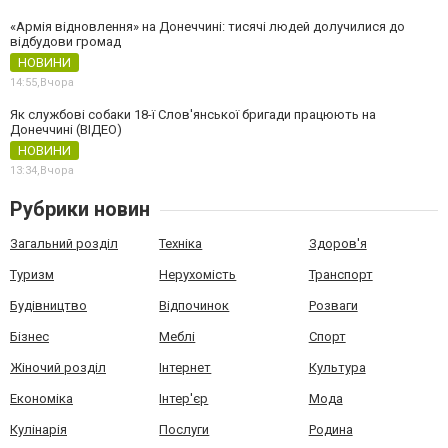
«Армія відновлення» на Донеччині: тисячі людей долучилися до
відбудови громад
НОВИНИ
14:55,
Вчора
Як службові собаки 18-ї Слов'янської бригади працюють на
Донеччині (ВІДЕО)
НОВИНИ
13:34,
Вчора
Рубрики новин
Загальний розділ
Техніка
Здоров'я
Туризм
Нерухомість
Транспорт
Будівництво
Відпочинок
Розваги
Бізнес
Меблі
Спорт
Жіночий розділ
Інтернет
Культура
Економіка
Інтер'єр
Мода
Кулінарія
Послуги
Родина