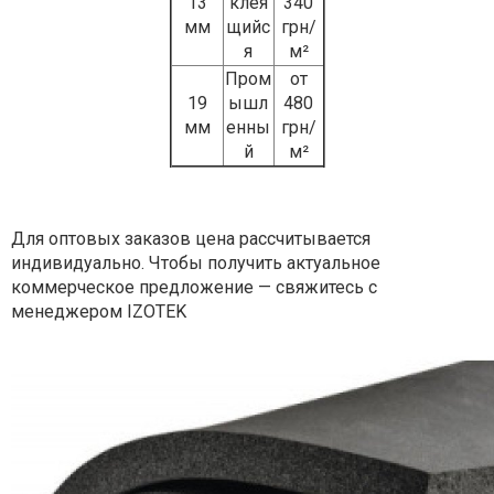
13
клея
340
мм
щийс
грн/
я
м²
Пром
от
19
ышл
480
мм
енны
грн/
й
м²
Для оптовых заказов цена рассчитывается
индивидуально. Чтобы получить актуальное
коммерческое предложение — свяжитесь с
менеджером IZOTEK