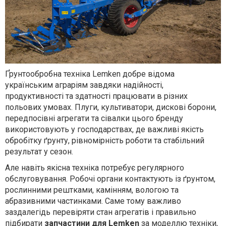
Ґрунтообробна техніка Lemken добре відома
українським аграріям завдяки надійності,
продуктивності та здатності працювати в різних
польових умовах. Плуги, культиватори, дискові борони,
передпосівні агрегати та сівалки цього бренду
використовують у господарствах, де важливі якість
обробітку ґрунту, рівномірність роботи та стабільний
результат у сезон.
Але навіть якісна техніка потребує регулярного
обслуговування. Робочі органи контактують із ґрунтом,
рослинними рештками, камінням, вологою та
абразивними частинками. Саме тому важливо
заздалегідь перевіряти стан агрегатів і правильно
підбирати
запчастини для Lemken
за моделлю техніки,