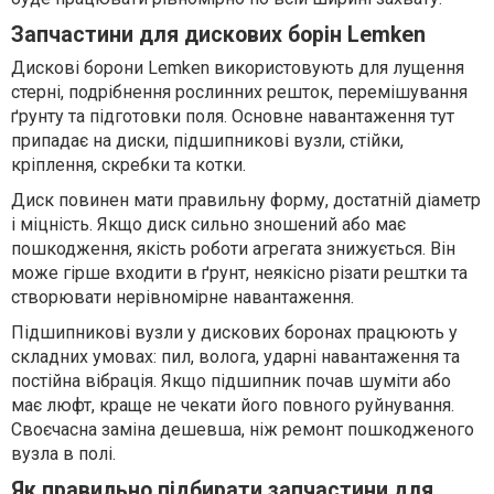
Запчастини для дискових борін Lemken
Дискові борони Lemken використовують для лущення
стерні, подрібнення рослинних решток, перемішування
ґрунту та підготовки поля. Основне навантаження тут
припадає на диски, підшипникові вузли, стійки,
кріплення, скребки та котки.
Диск повинен мати правильну форму, достатній діаметр
і міцність. Якщо диск сильно зношений або має
пошкодження, якість роботи агрегата знижується. Він
може гірше входити в ґрунт, неякісно різати рештки та
створювати нерівномірне навантаження.
Підшипникові вузли у дискових боронах працюють у
складних умовах: пил, волога, ударні навантаження та
постійна вібрація. Якщо підшипник почав шуміти або
має люфт, краще не чекати його повного руйнування.
Своєчасна заміна дешевша, ніж ремонт пошкодженого
вузла в полі.
Як правильно підбирати запчастини для