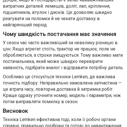
витратних деталей: лемешів, доліт, лап, кріплення,
підшипників, втулок і дисків. Це дозволяє швидко
реагувати на поломки й не чекати доставку в
найгарячіший період.
Чому швидкість постачання має значення
У сезон час часто важливіший за невелику різницю в
ціні. Якщо агрегат стоїть, трактор не працює, поле не
обробляється, а строки зміщуються. Тому важливо мати
постачальника, який може швидко перевірити
наявність, підібрати аналог і відправити потрібну деталь.
Особливо це стосується техніки Lemken, де важлива
точність підбору. Неправильно замовлена запчастина —
це втрата часу, повторна доставка й затримка робіт.
Краще одразу уточнити номер, модель і параметри, ніж
потім виправляти помилку в сезон.
Висновок
Техніка Lemken ефективна тоді, коли її робочі органи
справні, правильно підібрані та готові до навантаження.