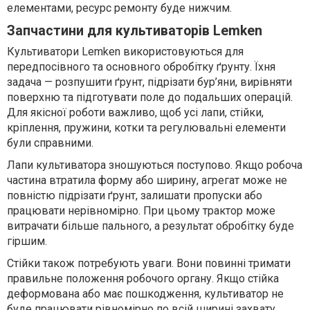
елементами, ресурс ремонту буде нижчим.
Запчастини для культиваторів Lemken
Культиватори Lemken використовуються для
передпосівного та основного обробітку ґрунту. Їхня
задача — розпушити ґрунт, підрізати бур’яни, вирівняти
поверхню та підготувати поле до подальших операцій.
Для якісної роботи важливо, щоб усі лапи, стійки,
кріплення, пружини, котки та регулювальні елементи
були справними.
Лапи культиватора зношуються поступово. Якщо робоча
частина втратила форму або ширину, агрегат може не
повністю підрізати ґрунт, залишати пропуски або
працювати нерівномірно. При цьому трактор може
витрачати більше пального, а результат обробітку буде
гіршим.
Стійки також потребують уваги. Вони повинні тримати
правильне положення робочого органу. Якщо стійка
деформована або має пошкодження, культиватор не
буде працювати рівномірно по всій ширині захвату.