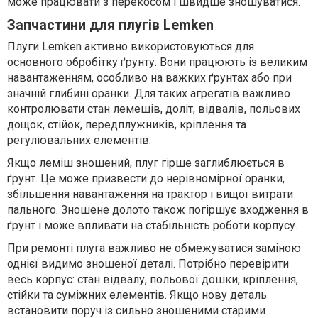
може працювати з перекосом і швидше зношуватися.
Запчастини для плугів Lemken
Плуги Lemken активно використовуються для
основного обробітку ґрунту. Вони працюють із великим
навантаженням, особливо на важких ґрунтах або при
значній глибині оранки. Для таких агрегатів важливо
контролювати стан лемешів, доліт, відвалів, польових
дощок, стійок, передплужників, кріплення та
регулювальних елементів.
Якщо леміш зношений, плуг гірше заглиблюється в
ґрунт. Це може призвести до нерівномірної оранки,
збільшення навантаження на трактор і вищої витрати
пального. Зношене долото також погіршує входження в
ґрунт і може впливати на стабільність роботи корпусу.
При ремонті плуга важливо не обмежуватися заміною
однієї видимо зношеної деталі. Потрібно перевірити
весь корпус: стан відвалу, польової дошки, кріплення,
стійки та суміжних елементів. Якщо нову деталь
встановити поруч із сильно зношеними старими