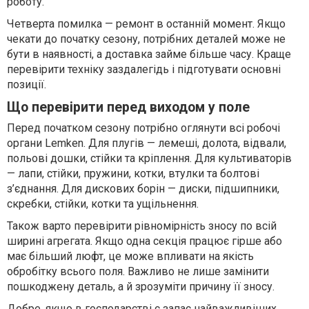
роботу.
Четверта помилка — ремонт в останній момент. Якщо
чекати до початку сезону, потрібних деталей може не
бути в наявності, а доставка займе більше часу. Краще
перевірити техніку заздалегідь і підготувати основні
позиції.
Що перевірити перед виходом у поле
Перед початком сезону потрібно оглянути всі робочі
органи Lemken. Для плугів — лемеші, долота, відвали,
польові дошки, стійки та кріплення. Для культиваторів
— лапи, стійки, пружини, котки, втулки та болтові
з’єднання. Для дискових борін — диски, підшипники,
скребки, стійки, котки та ущільнення.
Також варто перевірити рівномірність зносу по всій
ширині агрегата. Якщо одна секція працює гірше або
має більший люфт, це може впливати на якість
обробітку всього поля. Важливо не лише замінити
пошкоджену деталь, а й зрозуміти причину її зносу.
Добре, якщо в господарстві є запас найважливіших