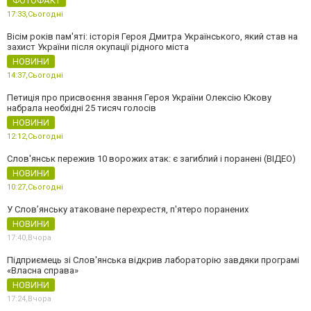
ФОТОФАКТ
17:33,
Сьогодні
Вісім років пам'яті: історія Героя Дмитра Українського, який став на
захист України після окупації рідного міста
НОВИНИ
14:37,
Сьогодні
Петиція про присвоєння звання Героя України Олексію Юкову
набрала необхідні 25 тисяч голосів
НОВИНИ
12:12,
Сьогодні
Слов'янськ пережив 10 ворожих атак: є загиблий і поранені (ВІДЕО)
НОВИНИ
10:27,
Сьогодні
У Слов’янську атаковане перехрестя, п'ятеро поранених
НОВИНИ
17:40,
Вчора
Підприємець зі Слов'янська відкрив лабораторію завдяки програмі
«Власна справа»
НОВИНИ
17:24,
Вчора