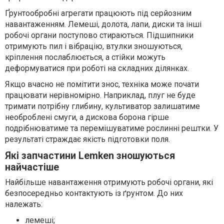
Ґрунтообробні агрегати працюють під серйозним
навантаженням. Лемеші, долота, лапи, диски та інші
робочі органи поступово стираються. Підшипники
отримують пил і вібрацію, втулки зношуються,
кріплення послаблюється, а стійки можуть
деформуватися при роботі на складних ділянках.
Якщо вчасно не помітити знос, техніка може почати
працювати нерівномірно. Наприклад, плуг не буде
тримати потрібну глибину, культиватор залишатиме
необроблені смуги, а дискова борона гірше
подрібнюватиме та перемішуватиме рослинні рештки. У
результаті страждає якість підготовки поля.
Які запчастини Lemken зношуються
найчастіше
Найбільше навантаження отримують робочі органи, які
безпосередньо контактують із ґрунтом. До них
належать:
лемеші;