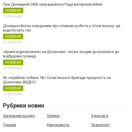
При Донецькій ОВА запрацювала Рада ветеранів війни
НОВИНИ
16:24,
Вчора
Донецькоблгаз повідомив про планові роботи у Слов’янську: де
відключать газ
НОВИНИ
15:30,
Вчора
«Армія відновлення» на Донеччині: тисячі людей долучилися до
відбудови громад
НОВИНИ
14:55,
Вчора
Як службові собаки 18-ї Слов'янської бригади працюють на
Донеччині (ВІДЕО)
НОВИНИ
13:34,
Вчора
Рубрики новин
Загальний розділ
Техніка
Здоров'я
Туризм
Нерухомість
Транспорт