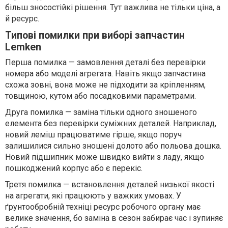
більш зносостійкі рішення. Тут важлива не тільки ціна, а
й ресурс.
Типові помилки при виборі запчастин
Lemken
Перша помилка — замовлення деталі без перевірки
номера або моделі агрегата. Навіть якщо запчастина
схожа зовні, вона може не підходити за кріпленням,
товщиною, кутом або посадковими параметрами.
Друга помилка — заміна тільки одного зношеного
елемента без перевірки суміжних деталей. Наприклад,
новий леміш працюватиме гірше, якщо поруч
залишилися сильно зношені долото або польова дошка.
Новий підшипник може швидко вийти з ладу, якщо
пошкоджений корпус або є перекіс.
Третя помилка — встановлення деталей низької якості
на агрегати, які працюють у важких умовах. У
ґрунтообробній техніці ресурс робочого органу має
велике значення, бо заміна в сезон забирає час і зупиняє