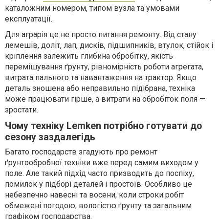
каталожним номером, типом вузла та умовами
експлуатації.
Для аграрія це не просто питання ремонту. Від стану
лемешів, доліт, лап, дисків, підшипників, втулок, стійок і
кріплення залежить глибина обробітку, якість
перемішування ґрунту, рівномірність роботи агрегата,
витрата пального та навантаження на трактор. Якщо
деталь зношена або неправильно підібрана, техніка
може працювати гірше, а витрати на обробіток поля —
зростати.
Чому техніку Lemken потрібно готувати до
сезону заздалегідь
Багато господарств згадують про ремонт
ґрунтообробної техніки вже перед самим виходом у
поле. Але такий підхід часто призводить до поспіху,
помилок у підборі деталей і простоїв. Особливо це
небезпечно навесні та восени, коли строки робіт
обмежені погодою, вологістю ґрунту та загальним
графіком господарства.