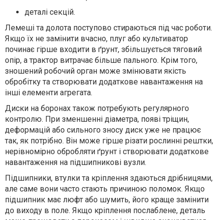
деталі секцій.
Лемеші та долота поступово стираються під час роботи.
Якщо їх не замінити вчасно, плуг або культиватор
починає гірше входити в ґрунт, збільшується тяговий
опір, а трактор витрачає більше пального. Крім того,
зношений робочий орган може змінювати якість
обробітку та створювати додаткове навантаження на
інші елементи агрегата.
Диски на боронах також потребують регулярного
контролю. При зменшенні діаметра, появі тріщин,
деформацій або сильного зносу диск уже не працює
так, як потрібно. Він може гірше різати рослинні рештки,
нерівномірно обробляти ґрунт і створювати додаткове
навантаження на підшипникові вузли.
Підшипники, втулки та кріплення здаються дрібницями,
але саме вони часто стають причиною поломок. Якщо
підшипник має люфт або шумить, його краще замінити
до виходу в поле. Якщо кріплення послаблене, деталь