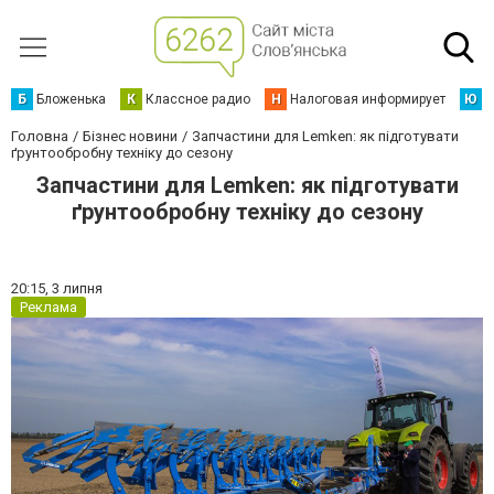
Б
Бложенька
К
Классное радио
Н
Налоговая информирует
Ю
Ю
Головна
Бізнес новини
Запчастини для Lemken: як підготувати
ґрунтообробну техніку до сезону
Запчастини для Lemken: як підготувати
ґрунтообробну техніку до сезону
20:15,
3 липня
Реклама