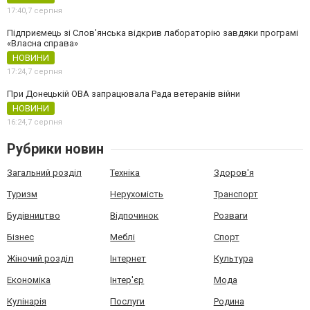
17:40,
7 серпня
Підприємець зі Слов'янська відкрив лабораторію завдяки програмі
«Власна справа»
НОВИНИ
17:24,
7 серпня
При Донецькій ОВА запрацювала Рада ветеранів війни
НОВИНИ
16:24,
7 серпня
Рубрики новин
Загальний розділ
Техніка
Здоров'я
Туризм
Нерухомість
Транспорт
Будівництво
Відпочинок
Розваги
Бізнес
Меблі
Спорт
Жіночий розділ
Інтернет
Культура
Економіка
Інтер'єр
Мода
Кулінарія
Послуги
Родина