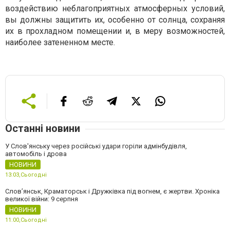
воздействию неблагоприятных атмосферных условий,
вы должны защитить их, особенно от солнца, сохраняя
их в прохладном помещении и, в меру возможностей,
наиболее затененном месте.
Останні новини
У Слов'янську через російські удари горіли адмінбудівля,
автомобіль і дрова
НОВИНИ
13:03,
Сьогодні
Слов’янськ, Краматорськ і Дружківка під вогнем, є жертви. Хроніка
великої війни: 9 серпня
НОВИНИ
11:00,
Сьогодні