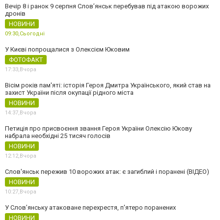
Вечір 8 і ранок 9 серпня Слов’янськ перебував під атакою ворожих
дронів
НОВИНИ
09:30,
Сьогодні
У Києві попрощалися з Олексієм Юковим
ФОТОФАКТ
17:33,
Вчора
Вісім років пам'яті: історія Героя Дмитра Українського, який став на
захист України після окупації рідного міста
НОВИНИ
14:37,
Вчора
Петиція про присвоєння звання Героя України Олексію Юкову
набрала необхідні 25 тисяч голосів
НОВИНИ
12:12,
Вчора
Слов'янськ пережив 10 ворожих атак: є загиблий і поранені (ВІДЕО)
НОВИНИ
10:27,
Вчора
У Слов’янську атаковане перехрестя, п'ятеро поранених
НОВИНИ