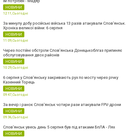
їм потрібен - Мадяр
НОВИНИ
12:11,
Сьогодні
За минулу добу російські війська 13 разів атакували Слов'янськ.
Хроніка великої війни: 6 серпня
НОВИНИ
11:09,
Сьогодні
Через постійні обстріли Слов’янська Донецькоблгаз припиняє
обслуговування двох районів
НОВИНИ
10:29,
Сьогодні
6 серпня у Слов'янську закривають рух по мосту через річку
Казенний Торець
НОВИНИ
09:47,
Сьогодні
За вечір і ранок Слов'янськ чотири рази атакували FPV-дрони
НОВИНИ
09:36,
Сьогодні
Слов'янськ увесь день 5 серпня був під атаками БпЛА - Лях
НОВИНИ