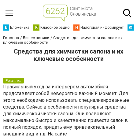
Б
Бложенька
К
Классное радио
Н
Налоговая информирует
Ю
Ю
Головна
Бізнес новини
Средства для химчистки салона и их
ключевые особенности
Средства для химчистки салона и их
ключевые особенности
Реклама
Правильный уход за интерьером автомобиля
представляет собой невероятно важный момент. Для
этого необходимо использовать специализированные
средства. Сейчас в особенности популярны средства
для химической чистки салона. Они позволяют
максимально быстро и качественно привести салон в
полный порядок, придать ему привлекательный
внешний вид и т.д. На сайте