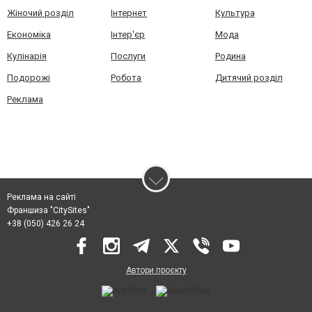
Жіночий розділ
Інтернет
Культура
Економіка
Інтер'єр
Мода
Кулінарія
Послуги
Родина
Подорожі
Робота
Дитячий розділ
Реклама
Реклама на сайті
Франшиза "CitySites"
+38 (050) 426 26 24
Автори проєкту