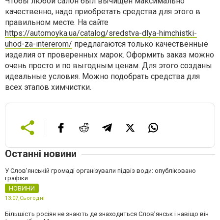
Чтобы любой салон был вычищен максимально
качественно, надо приобретать средства для этого в
правильном месте. На сайте
https://automoyka.ua/catalog/sredstva-dlya-himchistki-
uhod-za-intererom/
предлагаются только качественные
изделия от проверенных марок. Оформить заказ можно
очень просто и по выгодным ценам. Для этого созданы
идеальные условия. Можно подобрать средства для
всех этапов химчистки.
Останні новини
У Слов'янській громаді організували підвіз води: опубліковано
графіки
НОВИНИ
13:07,
Сьогодні
Більшість росіян не знають де знаходиться Слов’янськ і навіщо він