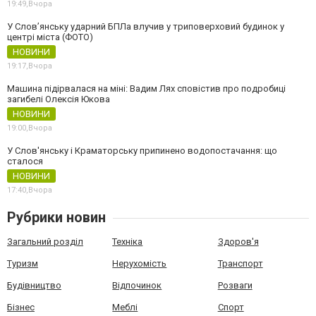
19:49,
Вчора
У Слов’янську ударний БПЛа влучив у триповерховий будинок у
центрі міста (ФОТО)
НОВИНИ
19:17,
Вчора
Машина підірвалася на міні: Вадим Лях сповістив про подробиці
загибелі Олексія Юкова
НОВИНИ
19:00,
Вчора
У Слов'янську і Краматорську припинено водопостачання: що
сталося
НОВИНИ
17:40,
Вчора
Рубрики новин
Загальний розділ
Техніка
Здоров'я
Туризм
Нерухомість
Транспорт
Будівництво
Відпочинок
Розваги
Бізнес
Меблі
Спорт