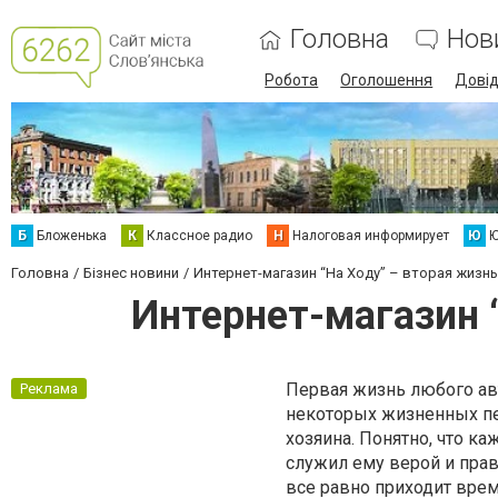
Головна
Нов
Робота
Оголошення
Дові
Б
Бложенька
К
Классное радио
Н
Налоговая информирует
Ю
Ю
Головна
Бізнес новини
Интернет-магазин “На Ходу” – вторая жизн
Интернет-магазин 
Первая жизнь любого ав
Реклама
некоторых жизненных пе
хозяина. Понятно, что к
служил ему верой и прав
все равно приходит врем