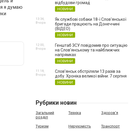
дель и
відбудови громад
ля я думаю
НОВИНИ
ики
13:34,
Як службові собаки 18-ї Слов'янської
Вчора
бригади працюють на Донеччині
(ВІДЕО)
НОВИНИ
12:00,
Генштаб ЗСУ повідомив про ситуацію
Вчора
на Слов’янському та найближчих
напрямках
НОВИНИ
11:18,
Слов’янськ обстріляли 13 разів за
Вчора
добу. Хроніка великої війни: 7 серпня
НОВИНИ
Рубрики новин
Загальний
Техніка
Здоров'я
розділ
Туризм
Нерухомість
Транспорт