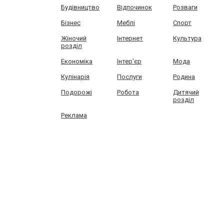
Будівництво
Відпочинок
Розваги
Бізнес
Меблі
Спорт
Жіночий
Інтернет
Культура
розділ
Економіка
Інтер'єр
Мода
Кулінарія
Послуги
Родина
Подорожі
Робота
Дитячий
розділ
Реклама