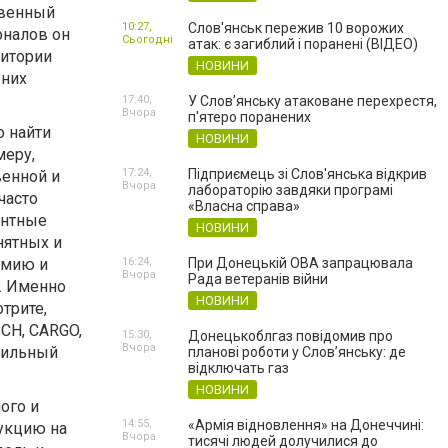
твенный
10:27,
Слов'янськ пережив 10 ворожих
оналов он
Сьогодні
атак: є загиблий і поранені (ВІДЕО)
ритории
НОВИНИ
 них
17:40,
У Слов’янську атаковане перехрестя,
Вчора
п'ятеро поранених
о найти
НОВИНИ
меру,
17:24,
Підприємець зі Слов'янська відкрив
венной и
Вчора
лабораторію завдяки програмі
часто
«Власна справа»
ентные
НОВИНИ
нятных и
омию и
16:24,
При Донецькій ОВА запрацювала
Вчора
Рада ветеранів війни
. Именно
НОВИНИ
трите,
CH, CARGO,
15:30,
Донецькоблгаз повідомив про
Вчора
бильный
планові роботи у Слов’янську: де
відключать газ
НОВИНИ
ого и
14:55,
«Армія відновлення» на Донеччині:
укцию на
Вчора
тисячі людей долучилися до