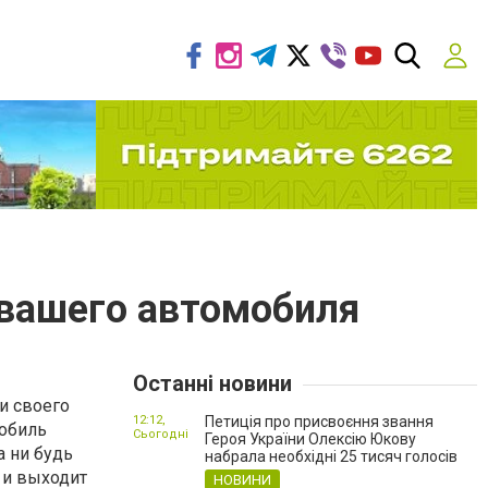
 вашего автомобиля
Останні новини
и своего
12:12,
Петиція про присвоєння звання
мобиль
Сьогодні
Героя України Олексію Юкову
а ни будь
набрала необхідні 25 тисяч голосів
 и выходит
НОВИНИ