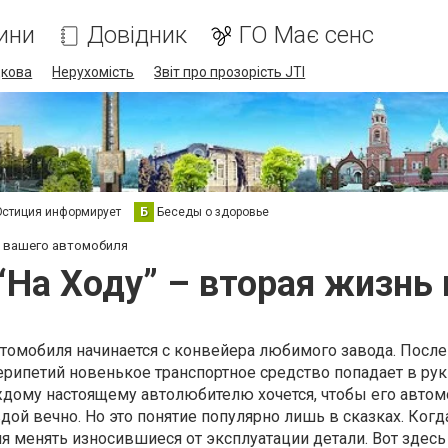
ини
Довідник
ГО Має сенс
дкова
Нерухомість
Звіт про прозорість JTI
стиция информирует
Б
Беседы о здоровье
ь вашего автомобиля
“На Ходу” – вторая жизнь
томобиля начинается с конвейера любимого завода. После
рипетий новенькое транспортное средство попадает в рук
аждому настоящему автолюбителю хочется, чтобы его авто
дой вечно. Но это понятие популярно лишь в сказках. Когд
я менять износившиеся от эксплуатации детали. Вот здесь