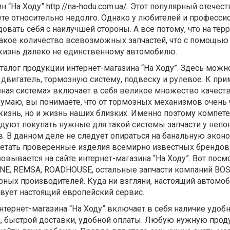
ин “На Ходу”
http://na-hodu.com.ua/
. Этот популярный отечес
ете относительно недолго. Однако у любителей и професси
овать себя с наилучшей стороны. А все потому, что на тер
такое количество всевозможных запчастей, что с помощью
изнь далеко не единственному автомобилю.
талог продукции интернет-магазина “На Ходу”. Здесь можн
 двигатель, тормозную систему, подвеску и рулевое. К при
зная система» включает в себя великое множество качест
умаю, вы понимаете, что от тормозных механизмов очень 
жизнь, но и жизнь наших близких. Именно поэтому компет
дуют покупать нужные для такой системы запчасти у непо
. В данном деле не следует опираться на банальную экон
ретать проверенные изделия всемирно известных брендов
овывается на сайте интернет-магазина “На Ходу”. Вот посмо
NE, REMSA, ROADHOUSE, остальные запчасти компаний BOS
рных производителей. Куда ни взгляни, настоящий автомо
твует настоящий европейский сервис.
нтернет-магазина “На Ходу” включает в себя наличие удобн
, быстрой доставки, удобной оплаты. Любую нужную прод