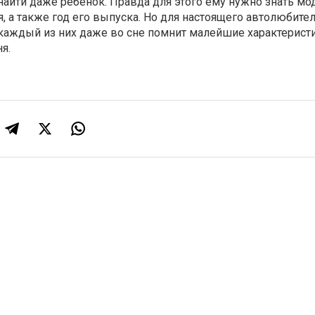
айти даже ребенок. Правда для этого ему нужно знать мо
, а также год его выпуска. Но для настоящего автолюбите
 каждый из них даже во сне помнит малейшие характерист
я.