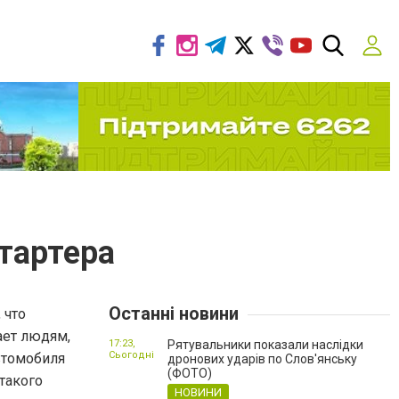
тартера
Останні новини
 что
ает людям,
17:23,
Рятувальники показали наслідки
Сьогодні
втомобиля
дронових ударів по Слов'янську
(ФОТО)
такого
НОВИНИ