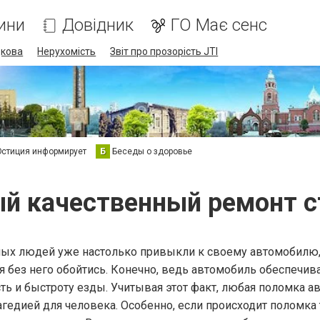
ини
Довідник
ГО Має сенс
дкова
Нерухомість
Звіт про прозорість JTI
стиция информирует
Б
Беседы о здоровье
й качественный ремонт с
х людей уже настолько привыкли к своему автомобилю,
ня без него обойтись. Конечно, ведь автомобиль обеспечив
ть и быстроту езды. Учитывая этот факт, любая поломка а
агедией для человека. Особенно, если происходит поломка 