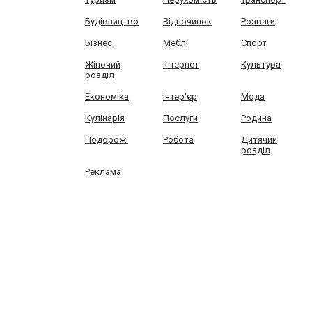
Будівництво
Відпочинок
Розваги
Бізнес
Меблі
Спорт
Жіночий
Інтернет
Культура
розділ
Економіка
Інтер'єр
Мода
Кулінарія
Послуги
Родина
Подорожі
Робота
Дитячий
розділ
Реклама