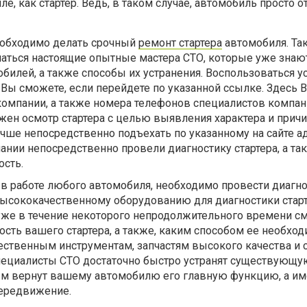
е, как стартер. Ведь, в таком случае, автомобиль просто 
необходимо делать срочный
ремонт стартера
автомобиля. Та
ться настоящие опытные мастера СТО, которые уже знаю
билей, а также способы их устранения. Воспользоваться у
Вы сможете, если перейдете по указанной ссылке. Здесь 
компании, а также номера телефонов специалистов компан
жен осмотр стартера с целью выявления характера и прич
учше непосредственно подъехать по указанному на сайте ад
нии непосредственно провели диагностику стартера, а та
ость.
в работе любого автомобиля, необходимо провести диагно
 высококачественному оборудованию для диагностики старт
уже в течение некоторого непродолжительного времени см
ность вашего стартера, а также, каким способом ее необхо
чественным инструментам, запчастям высокого качества и
пециалисты СТО достаточно быстро устранят существующу
ым вернут вашему автомобилю его главную функцию, а и
ередвижение.