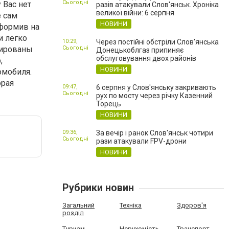
Сьогодні
 Вас нет
разів атакували Слов'янськ. Хроніка
великої війни: 6 серпня
е сам
НОВИНИ
оформив на
и легко
10:29,
Через постійні обстріли Слов’янська
тированы
Сьогодні
Донецькоблгаз припиняє
обслуговування двох районів
,
НОВИНИ
омобиля.
орая
09:47,
6 серпня у Слов'янську закривають
Сьогодні
рух по мосту через річку Казенний
Торець
НОВИНИ
09:36,
За вечір і ранок Слов'янськ чотири
Сьогодні
рази атакували FPV-дрони
НОВИНИ
Рубрики новин
Загальний
Техніка
Здоров'я
розділ
Туризм
Нерухомість
Транспорт