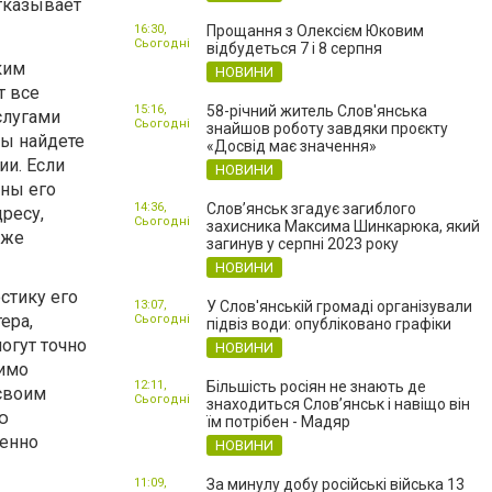
отказывает
16:30,
Прощання з Олексієм Юковим
Сьогодні
відбудеться 7 і 8 серпня
ким
НОВИНИ
т все
15:16,
58-річний житель Слов'янська
слугами
Сьогодні
знайшов роботу завдяки проєкту
Вы найдете
«Досвід має значення»
ии. Если
НОВИНИ
ины его
14:36,
Слов’янськ згадує загиблого
ресу,
Сьогодні
захисника Максима Шинкарюка, який
кже
загинув у серпні 2023 року
НОВИНИ
стику его
13:07,
У Слов'янській громаді організували
ера,
Сьогодні
підвіз води: опубліковано графіки
огут точно
НОВИНИ
димо
12:11,
Більшість росіян не знають де
 своим
Сьогодні
знаходиться Слов’янськ і навіщо він
ю
їм потрібен - Мадяр
менно
НОВИНИ
11:09,
За минулу добу російські війська 13