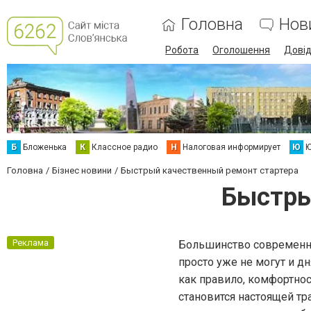
Головна
Нов
Робота
Оголошення
Дові
Б
Бложенька
К
Классное радио
Н
Налоговая информирует
Ю
Ю
Головна
Бізнес новини
Быстрый качественный ремонт стартера
Быстры
Реклама
Большинство современны
просто уже не могут и д
как правило, комфортнос
становится настоящей тр