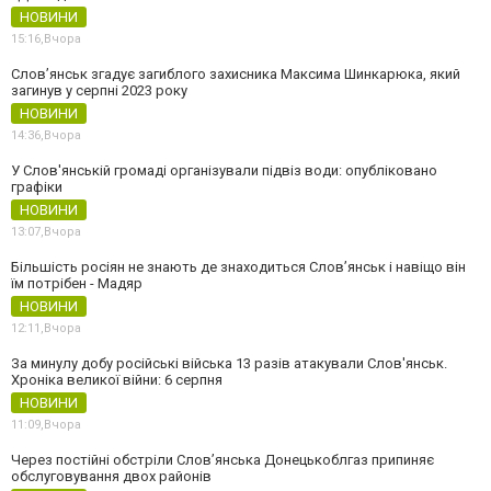
НОВИНИ
15:16,
Вчора
Слов’янськ згадує загиблого захисника Максима Шинкарюка, який
загинув у серпні 2023 року
НОВИНИ
14:36,
Вчора
У Слов'янській громаді організували підвіз води: опубліковано
графіки
НОВИНИ
13:07,
Вчора
Більшість росіян не знають де знаходиться Слов’янськ і навіщо він
їм потрібен - Мадяр
НОВИНИ
12:11,
Вчора
За минулу добу російські війська 13 разів атакували Слов'янськ.
Хроніка великої війни: 6 серпня
НОВИНИ
11:09,
Вчора
Через постійні обстріли Слов’янська Донецькоблгаз припиняє
обслуговування двох районів