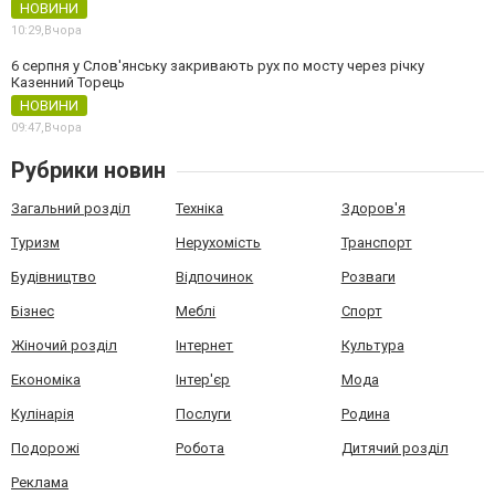
НОВИНИ
10:29,
Вчора
6 серпня у Слов'янську закривають рух по мосту через річку
Казенний Торець
НОВИНИ
09:47,
Вчора
Рубрики новин
Загальний розділ
Техніка
Здоров'я
Туризм
Нерухомість
Транспорт
Будівництво
Відпочинок
Розваги
Бізнес
Меблі
Спорт
Жіночий розділ
Інтернет
Культура
Економіка
Інтер'єр
Мода
Кулінарія
Послуги
Родина
Подорожі
Робота
Дитячий розділ
Реклама