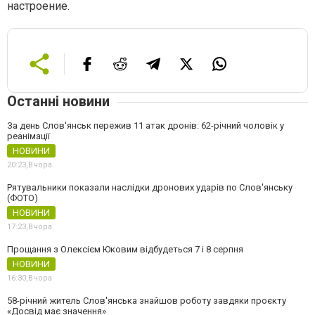
настроение.
Останні новини
За день Слов'янськ пережив 11 атак дронів: 62-річний чоловік у
реанімації
НОВИНИ
20:23,
Вчора
Рятувальники показали наслідки дронових ударів по Слов'янську
(ФОТО)
НОВИНИ
17:23,
Вчора
Прощання з Олексієм Юковим відбудеться 7 і 8 серпня
НОВИНИ
16:30,
Вчора
58-річний житель Слов'янська знайшов роботу завдяки проєкту
«Досвід має значення»