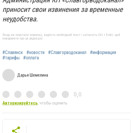
Администрация КП «Славгорводоканал»
приносит свои извинения за временные
неудобства.
Якщо ви помітили помилку, виділіть необхідний текст і натисніть Ctrl + Enter, щоб
повідомити про це редакцію
#Славянск
#новости
#Славгорводоканал
#информация
#тарифы
#оплата
Дарья Шемелина
0,0
Авторизируйтесь
, чтобы оценить