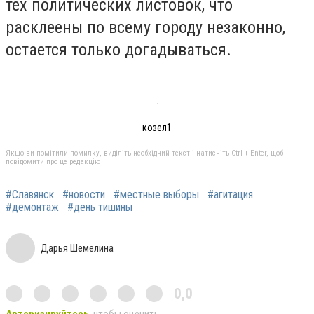
тех политических листовок, что
расклеены по всему городу незаконно,
остается только догадываться.
козел1
Якщо ви помітили помилку, виділіть необхідний текст і натисніть Ctrl + Enter, щоб
повідомити про це редакцію
#Славянск
#новости
#местные выборы
#агитация
#демонтаж
#день тишины
Дарья Шемелина
0,0